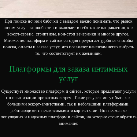
При поиске ночной бабочки с выездом важно понимать, что рынок
интим-услуг разнообразен и включает в себя такие направления, как
эскорт-сервис, стриптизы, нон-стоп вечеринки и многое другое.
Множество платформ и сайтов сегодня предлагает удобные способы
поиска, оплаты и заказа услуг, что позволяет клиентам легко выбрать
то, что соответствует их желаниям.
Платформы для заказа интимных
услуг
Существует множество платформ и сайтов, которые предлагают услуги
по организации приватных встреч. Такие ресурсы могут быть как
большими эскорт-агентствами, так и небольшими платформами,
работающими с независимыми эскортистками. Вот несколько
популярных и надежных платформ и сайтов, на которые стоит обратить
внимание: