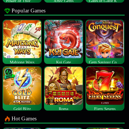
Power of Thor Megaways
Aztec Gems
Gates of Gatot Kaca
Popular Games
Mahjong Ways
Koi Gate
Gem Saviour Conquest
Gold Blitz
Roma
Fiery Sevens
Hot Games