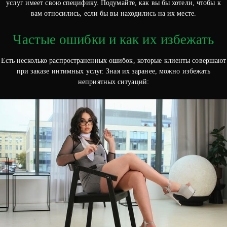
услуг имеет свою специфику. Подумайте, как вы бы хотели, чтобы к
вам относились, если бы вы находились на их месте.
Частые ошибки и как их избежать
Есть несколько распространенных ошибок, которые клиенты совершают
при заказе интимных услуг. Зная их заранее, можно избежать
неприятных ситуаций: