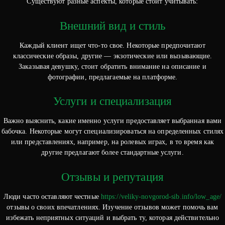
Существуют разные аспекты, которые стоит учитывать:
Внешний вид и стиль
Каждый клиент ищет что-то свое. Некоторые предпочитают
классические образы, другие — экзотические или вызывающие.
Заказывая девушку, стоит обратить внимание на описание и
фотографии, предлагаемые на платформе.
Услуги и специализация
Важно выяснить, какие именно услуги предоставляет выбранная вами
бабочка. Некоторые могут специализироваться на определенных стилях
или представлениях, например, на ролевых играх, в то время как
другие предлагают более стандартные услуги.
Отзывы и репутация
Люди часто оставляют честные
https://veliky-novgorod-sib.info/low_age/
отзывы о своих впечатлениях. Изучение отзывов может помочь вам
избежать неприятных ситуаций и выбрать ту, которая действительно