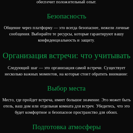
обеспечит положительный опыт.
Безопасность
Общение через платформу — это всегда безопаснее, нежели личные
сообщения. Выбирайте те ресурсы, которые гарантируют вашу
конфиденциальность и защиту.
Организация встречи: что учитывать
Следующий шаг — это организация самой встречи. Существует
несколько важных моментов, на которые стоит обратить внимание:
Выбор места
Место, где пройдет встреча, имеет большое значение. Это может быть
отель, ваш дом или отдельная комната для встреч. Убедитесь, что это
будет комфортное и безопасное пространство для обоих.
Подготовка атмосферы