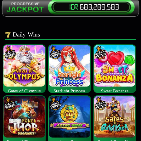
Daily Wins
Gates of Olympus
Starlight Princess
Sweet Bonanza