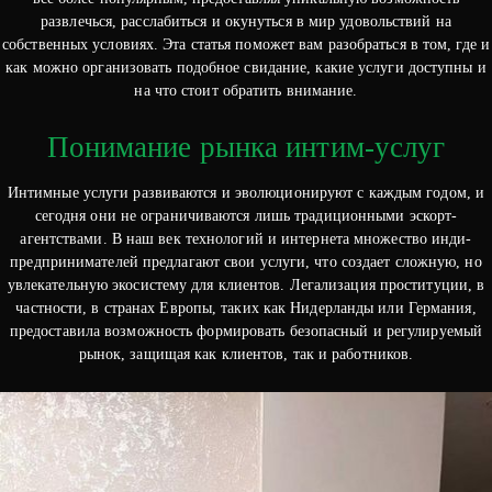
развлечься, расслабиться и окунуться в мир удовольствий на
собственных условиях. Эта статья поможет вам разобраться в том, где и
как можно организовать подобное свидание, какие услуги доступны и
на что стоит обратить внимание.
Понимание рынка интим-услуг
Интимные услуги развиваются и эволюционируют с каждым годом, и
сегодня они не ограничиваются лишь традиционными эскорт-
агентствами. В наш век технологий и интернета множество инди-
предпринимателей предлагают свои услуги, что создает сложную, но
увлекательную экосистему для клиентов. Легализация проституции, в
частности, в странах Европы, таких как Нидерланды или Германия,
предоставила возможность формировать безопасный и регулируемый
рынок, защищая как клиентов, так и работников.