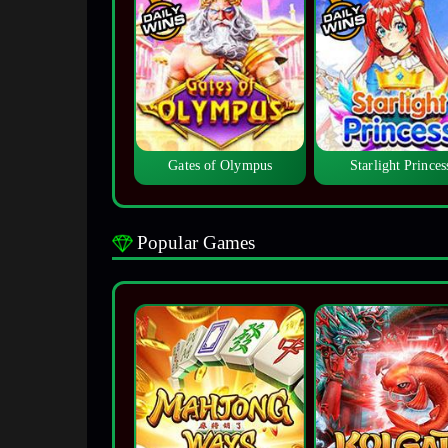
Gates of Olympus
Starlight Princes
Popular Games