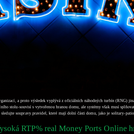
ganizací, a proto výsledek vyplývá z oficiálních náhodných turbín (RNG) ji
ídelního stolu-souvisí s vytvořenou hranou domu, ale systémy však musí splňo
, sledujte soupravy pravidel, které mají dolní části domu, jako je solitary-pat
ysoká RTP% real Money Ports Online h