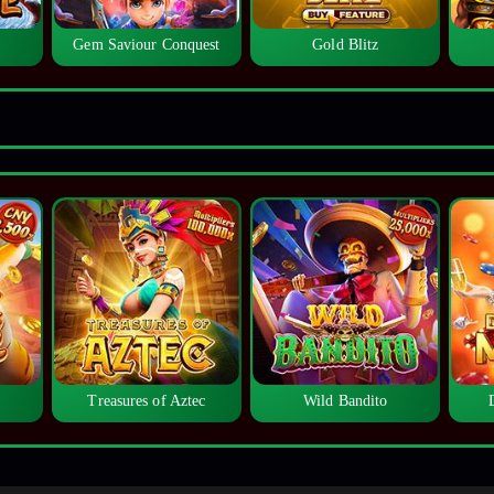
Gem Saviour Conquest
Gold Blitz
Treasures of Aztec
Wild Bandito