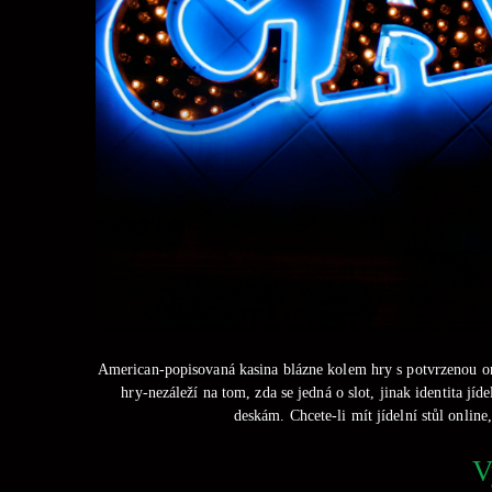
American-popisovaná kasina blázne kolem hry s potvrzenou or
hry-nezáleží na tom, zda se jedná o slot, jinak identita j
deskám. Chcete-li mít jídelní stůl online
V