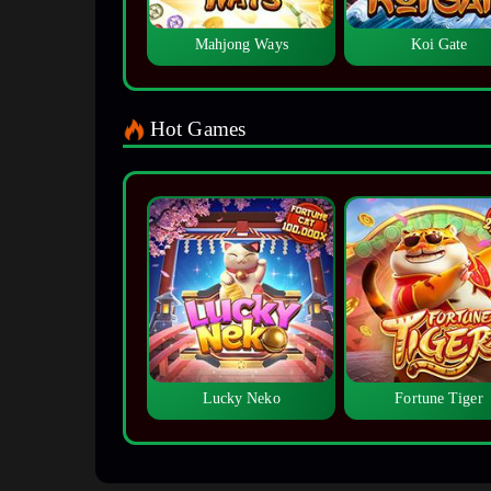
Mahjong Ways
Koi Gate
Hot Games
Lucky Neko
Fortune Tiger