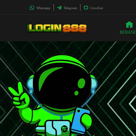
Whatsapp
Telegram
Livechat
BERAN