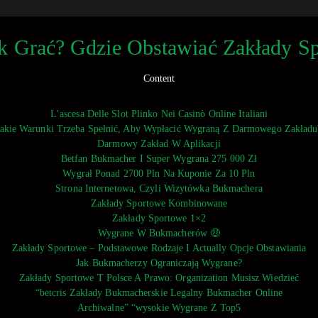
k Grać? Gdzie Obstawiać Zakłady 
Content
L’ascesa Delle Slot Plinko Nei Casinò Online Italiani
Jakie Warunki Trzeba Spełnić, Aby Wypłacić Wygraną Z Darmowego Zakładu
Darmowy Zakład W Aplikacji
Betfan Bukmacher I Super Wygrana 275 000 Zł
Wygrał Ponad 2700 Pln Na Kuponie Za 10 Pln
Strona Internetowa, Czyli Wizytówka Bukmachera
Zakłady Sportowe Kombinowane
Zakłady Sportowe 1×2
Wygrane W Bukmacherów 🤑
Zakłady Sportowe – Podstawowe Rodzaje I Actually Opcje Obstawiania
Jak Bukmacherzy Ograniczają Wygrane?
Zakłady Sportowe T Polsce A Prawo: Organization Musisz Wiedzieć
“betcris Zakłady Bukmacherskie Legalny Bukmacher Online
Archiwalne” “wysokie Wygrane Z Top5