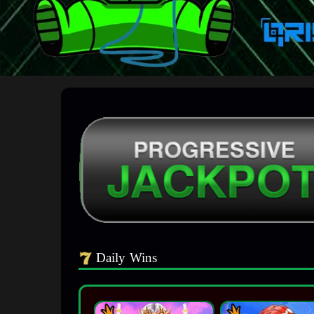
Daily Wins