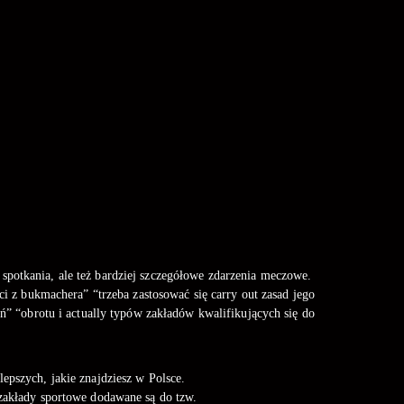
potkania, ale też bardziej szczegółowe zdarzenia meczowe.
 z bukmachera” “trzeba zastosować się carry out zasad jego
 “obrotu i actually typów zakładów kwalifikujących się do
epszych, jakie znajdziesz w Polsce.
 zakłady sportowe dodawane są do tzw.