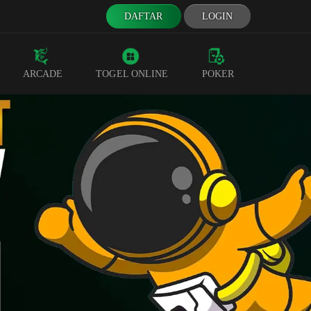
DAFTAR
LOGIN
ARCADE
TOGEL ONLINE
POKER