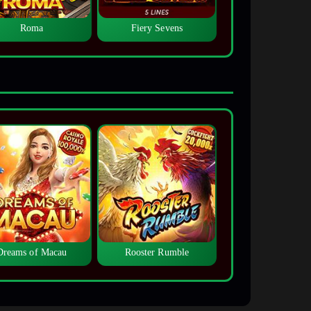
Roma
Fiery Sevens
Dreams of Macau
Rooster Rumble