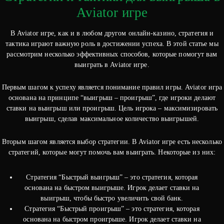
Aviator игре
В Aviator игре, как и в любом другом онлайн-казино, стратегия и
тактика играют важную роль в достижении успеха. В этой статье мы
рассмотрим несколько эффективных способов, которые помогут вам
выиграть в Aviator игре.
Первым шагом к успеху является понимание правил игры. Aviator игра
основана на принципе “выигрыш – проигрыш”, где игроки делают
ставки на выигрыш или проигрыш. Цель игрока – максимизировать
выигрыш, сделав максимальное количество выигрышей.
Вторым шагом является выбор стратегии. В Aviator игре есть несколько
стратегий, которые могут помочь вам выиграть. Некоторые из них:
Стратегия “Быстрый выигрыш” – это стратегия, которая
основана на быстром выигрыше. Игрок делает ставки на
выигрыш, чтобы быстро увеличить свой банк.
Стратегия “Быстрый проигрыш” – это стратегия, которая
основана на быстром проигрыше. Игрок делает ставки на