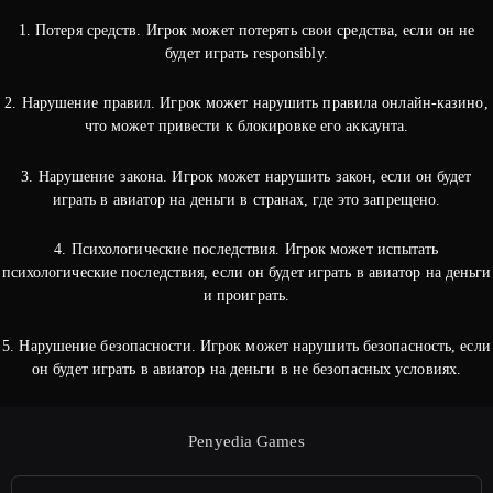
1. Потеря средств. Игрок может потерять свои средства, если он не
будет играть responsibly.
2. Нарушение правил. Игрок может нарушить правила онлайн-казино,
что может привести к блокировке его аккаунта.
3. Нарушение закона. Игрок может нарушить закон, если он будет
играть в авиатор на деньги в странах, где это запрещено.
4. Психологические последствия. Игрок может испытать
психологические последствия, если он будет играть в авиатор на деньги
и проиграть.
5. Нарушение безопасности. Игрок может нарушить безопасность, если
он будет играть в авиатор на деньги в не безопасных условиях.
Penyedia Games