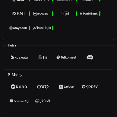
Pulsa
E-Money