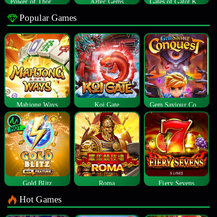
Power of Thor Megaways
Aztec Gems
Gates of Gatot Kaca
Popular Games
Mahjong Ways
Koi Gate
Gem Saviour Conquest
Gold Blitz
Roma
Fiery Sevens
Hot Games