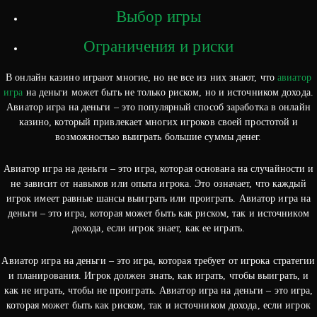
Выбор игры
Ограничения и риски
В онлайн казино играют многие, но не все из них знают, что
авиатор
игра
на деньги может быть не только риском, но и источником дохода.
Авиатор игра на деньги – это популярный способ заработка в онлайн
казино, который привлекает многих игроков своей простотой и
возможностью выиграть большие суммы денег.
Авиатор игра на деньги – это игра, которая основана на случайности и
не зависит от навыков или опыта игрока. Это означает, что каждый
игрок имеет равные шансы выиграть или проиграть. Авиатор игра на
деньги – это игра, которая может быть как риском, так и источником
дохода, если игрок знает, как ее играть.
Авиатор игра на деньги – это игра, которая требует от игрока стратегии
и планирования. Игрок должен знать, как играть, чтобы выиграть, и
как не играть, чтобы не проиграть. Авиатор игра на деньги – это игра,
которая может быть как риском, так и источником дохода, если игрок