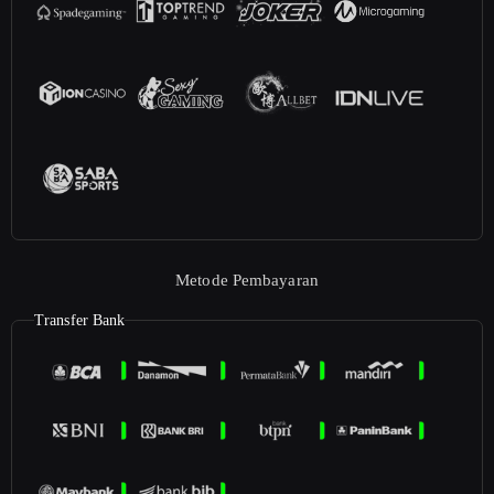
Metode Pembayaran
Transfer Bank