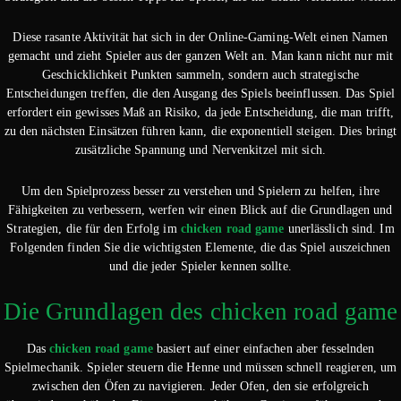
Diese rasante Aktivität hat sich in der Online-Gaming-Welt einen Namen
gemacht und zieht Spieler aus der ganzen Welt an. Man kann nicht nur mit
Geschicklichkeit Punkten sammeln, sondern auch strategische
Entscheidungen treffen, die den Ausgang des Spiels beeinflussen. Das Spiel
erfordert ein gewisses Maß an Risiko, da jede Entscheidung, die man trifft,
zu den nächsten Einsätzen führen kann, die exponentiell steigen. Dies bringt
zusätzliche Spannung und Nervenkitzel mit sich.
Um den Spielprozess besser zu verstehen und Spielern zu helfen, ihre
Fähigkeiten zu verbessern, werfen wir einen Blick auf die Grundlagen und
Strategien, die für den Erfolg im
chicken road game
unerlässlich sind. Im
Folgenden finden Sie die wichtigsten Elemente, die das Spiel auszeichnen
und die jeder Spieler kennen sollte.
Die Grundlagen des chicken road game
Das
chicken road game
basiert auf einer einfachen aber fesselnden
Spielmechanik. Spieler steuern die Henne und müssen schnell reagieren, um
zwischen den Öfen zu navigieren. Jeder Ofen, den sie erfolgreich