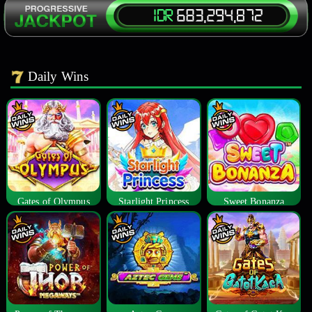
Daily Wins
Gates of Olympus
Starlight Princess
Sweet Bonanza