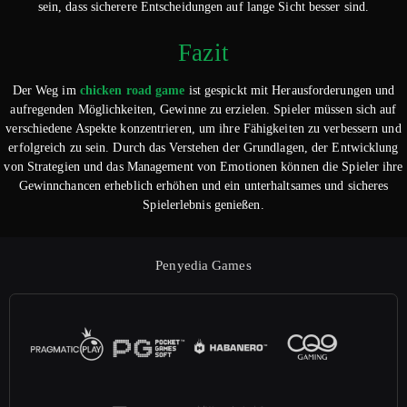
sein, dass sicherere Entscheidungen auf lange Sicht besser sind.
Fazit
Der Weg im
chicken road game
ist gespickt mit Herausforderungen und
aufregenden Möglichkeiten, Gewinne zu erzielen. Spieler müssen sich auf
verschiedene Aspekte konzentrieren, um ihre Fähigkeiten zu verbessern und
erfolgreich zu sein. Durch das Verstehen der Grundlagen, der Entwicklung
von Strategien und das Management von Emotionen können die Spieler ihre
Gewinnchancen erheblich erhöhen und ein unterhaltsames und sicheres
Spielerlebnis genießen.
Penyedia Games