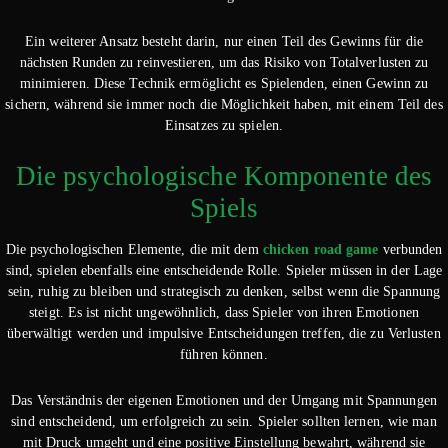
Ein weiterer Ansatz besteht darin, nur einen Teil des Gewinns für die
nächsten Runden zu reinvestieren, um das Risiko von Totalverlusten zu
minimieren. Diese Technik ermöglicht es Spielenden, einen Gewinn zu
sichern, während sie immer noch die Möglichkeit haben, mit einem Teil des
Einsatzes zu spielen.
Die psychologische Komponente des
Spiels
Die psychologischen Elemente, die mit dem
chicken road game
verbunden
sind, spielen ebenfalls eine entscheidende Rolle. Spieler müssen in der Lage
sein, ruhig zu bleiben und strategisch zu denken, selbst wenn die Spannung
steigt. Es ist nicht ungewöhnlich, dass Spieler von ihren Emotionen
überwältigt werden und impulsive Entscheidungen treffen, die zu Verlusten
führen können.
Das Verständnis der eigenen Emotionen und der Umgang mit Spannungen
sind entscheidend, um erfolgreich zu sein. Spieler sollten lernen, wie man
mit Druck umgeht und eine positive Einstellung bewahrt, während sie