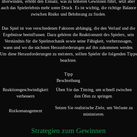
überwinden, erhöht den Einsatz, was zu höheren Gewinnen führt, setzt aber
auch das Spielerlebnis mehr unter Druck. Es ist wichtig, die richtige Balance
zwischen Risiko und Belohnung zu finden.
Das Spiel ist von verschiedenen Faktoren abhängig, die den Verlauf und die
Ergebnisse beeinflussen. Dazu gehören die Reaktionszeit des Spielers, sein
Verständnis für die Spielmechanik sowie seine Fähigkeit, vorherzusagen,
wann und wo die nächsten Herausforderungen auf ihn zukommen werden.
Um diese Herausforderungen zu meistern, sollten Spieler die folgenden Tipps
beachten.
Tipp
Beschreibung
Reaktionsgeschwindigkeit
Üben Sie das Timing, um schnell zwischen
verbessern
den Öfen zu springen.
Setzen Sie realistische Ziele, um Verluste zu
Risikomanagement
minimieren.
Strategien zum Gewinnen