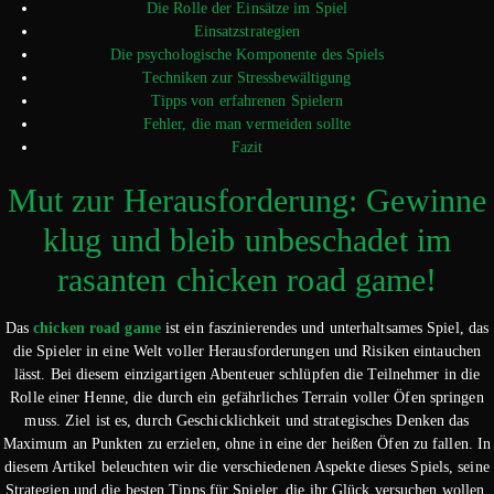
Die Rolle der Einsätze im Spiel
Einsatzstrategien
Die psychologische Komponente des Spiels
Techniken zur Stressbewältigung
Tipps von erfahrenen Spielern
Fehler, die man vermeiden sollte
Fazit
Mut zur Herausforderung: Gewinne
klug und bleib unbeschadet im
rasanten chicken road game!
Das
chicken road game
ist ein faszinierendes und unterhaltsames Spiel, das
die Spieler in eine Welt voller Herausforderungen und Risiken eintauchen
lässt. Bei diesem einzigartigen Abenteuer schlüpfen die Teilnehmer in die
Rolle einer Henne, die durch ein gefährliches Terrain voller Öfen springen
muss. Ziel ist es, durch Geschicklichkeit und strategisches Denken das
Maximum an Punkten zu erzielen, ohne in eine der heißen Öfen zu fallen. In
diesem Artikel beleuchten wir die verschiedenen Aspekte dieses Spiels, seine
Strategien und die besten Tipps für Spieler, die ihr Glück versuchen wollen.