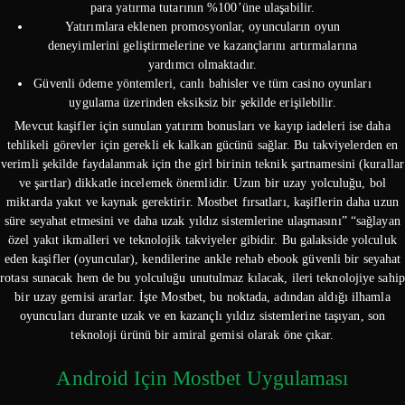
para yatırma tutarının %100’üne ulaşabilir.
Yatırımlara eklenen promosyonlar, oyuncuların oyun
deneyimlerini geliştirmelerine ve kazançlarını artırmalarına
yardımcı olmaktadır.
Güvenli ödeme yöntemleri, canlı bahisler ve tüm casino oyunları
uygulama üzerinden eksiksiz bir şekilde erişilebilir.
Mevcut kaşifler için sunulan yatırım bonusları ve kayıp iadeleri ise daha
tehlikeli görevler için gerekli ek kalkan gücünü sağlar. Bu takviyelerden en
verimli şekilde faydalanmak için the girl birinin teknik şartnamesini (kurallar
ve şartlar) dikkatle incelemek önemlidir. Uzun bir uzay yolculuğu, bol
miktarda yakıt ve kaynak gerektirir. Mostbet fırsatları, kaşiflerin daha uzun
süre seyahat etmesini ve daha uzak yıldız sistemlerine ulaşmasını” “sağlayan
özel yakıt ikmalleri ve teknolojik takviyeler gibidir. Bu galakside yolculuk
eden kaşifler (oyuncular), kendilerine ankle rehab ebook güvenli bir seyahat
rotası sunacak hem de bu yolculuğu unutulmaz kılacak, ileri teknolojiye sahip
bir uzay gemisi ararlar. İşte Mostbet, bu noktada, adından aldığı ilhamla
oyuncuları durante uzak ve en kazançlı yıldız sistemlerine taşıyan, son
teknoloji ürünü bir amiral gemisi olarak öne çıkar.
Android Için Mostbet Uygulaması