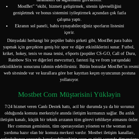
MostBet” “ekibi, hizmeti geliştirmek, sitenin işlevselliğini
genişletmek ve bonus sistemini iyileştirmek açısından çok fazla
çalışma yaptı.
Ekranın sol paneli, bahis oynayabileceğiniz sporların listesini
içerir.
Dünyadaki herhangi bir popüler bahis şirketi gibi, MostBet para bahis
yapmak için gerçekten geniş bir spor ve diğer etkinliklerini sunar. Futbol, ​​
kriket, hokey, tenis ve masa tenisi, eSports (popüler CS-GO, Call of Duru,
Rainbow Six ve diğerleri mevcuttur), fantezi lig ve from yarışındaki
etkinliklerin sonucunu tahmin edebilirsiniz. Bütün bonuslar MostBet’in resmi
web sitesinde var ve kurallara göre her kayıttan keçen oyuncunun postuna
yollanıyor.
Mostbet Com Müştərisini Yükləyin
7/24 hizmet veren Canlı Destek hattı, acil bir durumda ya da bir sorunuz
olduğunda komuta merkeziyle anında iletişim kurmanızı sağlar. Bu anlık
iletişim kanalı, küçük bir teknik arızanın tüm görevi tehlikeye atmasını önler.
Her commun gemisinin, tüm operasyonları yöneten ve the woman an
yardıma hazır olan bir komuta merkezi vardır. Mostbet iletişim kanalları,