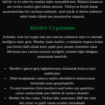
belirler ve siz sobre bu oranlara bahis oynayabilirsiniz. Bahsiniz kazanırsa
size verilen oranlara göre ödeme alırsınız. Türkiye en büyük kumar
pazarınlarindan biri sayılması nedeniyle, yasal olarak ve durum nedeniyle
sektör henüz ülkede tam potansiyeline ulaşmadı.
Mostbet Uygulaması
Ardından, sizin için uygun olan para yatırma yöntemini seçin ve yatırmak
istediğiniz tutarı girin. Mostbet, banka kartları, e-cüzdanlar empieza kripto
para birimi dahil olmak üzere çeşitli para yatırma yöntemleri sunar.
Minimum para yatırma tutarının seçtiğiniz yönteme bağlı olduğunu
unutmamak önemlidir.
Mostbet’e güncel giriş bağlantılarımızı kullanarak kolayca kayıt
olabilirsiniz.
Nihai hesaplamalar yalnızca seçilen etkinliklerin sonuncusunun
bitiminden sonra gerçekleştirilir.
Evrenin kanunları (fizik kuralları) nasıl herkes için geçerliyse,
casino oyunlarındaki şans faktörü de tarafsız olmalıdır.
Mostbet On line casino, Türkiye’deki oyunculara 2000’den fazla
slot oyunu ve çeşitli zaman oyunları sunmaktadır.