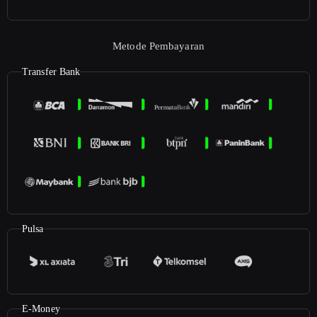
Metode Pembayaran
Transfer Bank
Pulsa
E-Money