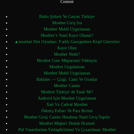
Content
Bahis Şirketi Ve Casino Türkiye
Mostbet Giriş Sss
Mostbet Mobil Uygulaması
Mostbet’e Nasıl Kayıt Olunur?
▲mostbet Slot Oyunları: Farklı Gezegenlere Keşif Görevleri
Kayıt Olun
Mostbet Nedir?
Mostbet Com Müştərisini Yükləyin
Mostbet Uygulaması
Mostbet Mobil Uygulaması
Bahisler — Çizgi, Canlı Ve Oranlar
Mostbet Casino
Mostbet Türkiye’de Yasal Mı?
Android Için Mostbet Uygulaması
Xətt Və Cədvəl Mostbet
Ödeniş Yolları Ve Para Birimi
Mostbet Giriş⁚ Casino Hesabına Nasıl Giriş Yapılır
Mostbet Müşteri Destek Hizmeti
Pul Vəsaitlərinin Yerləşdirilməsi Və Çıxarılması Mostbet