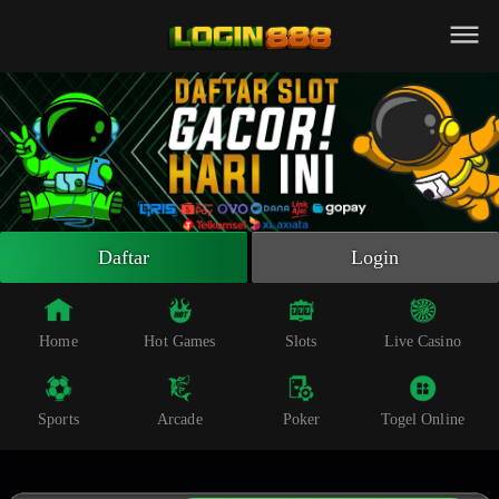
Beranda
Slot Online
Live Casino
Sportsbook
Arcade
Togel Online
Daftar
Login
Poker
Whatsapp
Home
Hot Games
Slots
Live Casino
Telegram
Sports
Arcade
Poker
Togel Online
Livechat