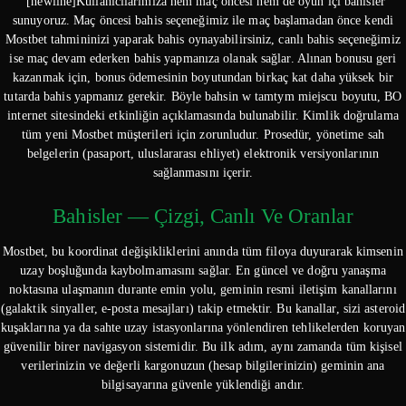
“[newline]Kullanıcılarımıza hem maç öncesi hem de oyun içi bahisler
sunuyoruz. Maç öncesi bahis seçeneğimiz ile maç başlamadan önce kendi
Mostbet tahmininizi yaparak bahis oynayabilirsiniz, canlı bahis seçeneğimiz
ise maç devam ederken bahis yapmanıza olanak sağlar. Alınan bonusu geri
kazanmak için, bonus ödemesinin boyutundan birkaç kat daha yüksek bir
tutarda bahis yapmanız gerekir. Böyle bahsin w tamtym miejscu boyutu, BO
internet sitesindeki etkinliğin açıklamasında bulunabilir. Kimlik doğrulama
tüm yeni Mostbet müşterileri için zorunludur. Prosedür, yönetime sah
belgelerin (pasaport, uluslararası ehliyet) elektronik versiyonlarının
sağlanmasını içerir.
Bahisler — Çizgi, Canlı Ve Oranlar
Mostbet, bu koordinat değişikliklerini anında tüm filoya duyurarak kimsenin
uzay boşluğunda kaybolmamasını sağlar. En güncel ve doğru yanaşma
noktasına ulaşmanın durante emin yolu, geminin resmi iletişim kanallarını
(galaktik sinyaller, e-posta mesajları) takip etmektir. Bu kanallar, sizi asteroid
kuşaklarına ya da sahte uzay istasyonlarına yönlendiren tehlikelerden koruyan
güvenilir birer navigasyon sistemidir. Bu ilk adım, aynı zamanda tüm kişisel
verilerinizin ve değerli kargonuzun (hesap bilgilerinizin) geminin ana
bilgisayarına güvenle yüklendiği andır.