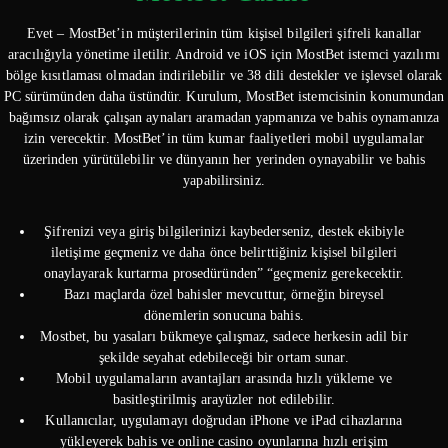
Evet – MostBet’in müşterilerinin tüm kişisel bilgileri şifreli kanallar
aracılığıyla yönetime iletilir. Android ve iOS için MostBet istemci yazılımı
bölge kısıtlaması olmadan indirilebilir ve 38 dili destekler ve işlevsel olarak
PC sürümünden daha üstündür. Kurulum, MostBet istemcisinin konumundan
bağımsız olarak çalışan aynaları aramadan yapmanıza ve bahis oynamanıza
izin verecektir. MostBet’in tüm kumar faaliyetleri mobil uygulamalar
üzerinden yürütülebilir ve dünyanın her yerinden oynayabilir ve bahis
yapabilirsiniz.
Şifrenizi veya giriş bilgilerinizi kaybederseniz, destek ekibiyle
iletişime geçmeniz ve daha önce belirttiğiniz kişisel bilgileri
onaylayarak kurtarma prosedüründen” “geçmeniz gerekecektir.
Bazı maçlarda özel bahisler mevcuttur, örneğin bireysel
dönemlerin sonucuna bahis.
Mostbet, bu yasaları bükmeye çalışmaz, sadece herkesin adil bir
şekilde seyahat edebileceği bir ortam sunar.
Mobil uygulamaların avantajları arasında hızlı yükleme ve
basitleştirilmiş arayüzler not edilebilir.
Kullanıcılar, uygulamayı doğrudan iPhone ve iPad cihazlarına
yükleyerek bahis ve online casino oyunlarına hızlı erişim