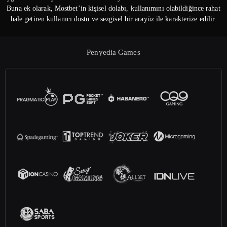
Buna ek olarak, Mostbet’in kişisel dolabı, kullanımını olabildiğince rahat
hale getiren kullanıcı dostu ve sezgisel bir arayüz ile karakterize edilir.
Penyedia Games