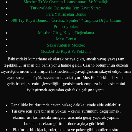
Mostbet Tr’de Oyunun Lisanslanması Ve Yasallığı
Türkiye’deki Oyuncular İçin Kayıt Süreci
Para Yatirmadan Bonus
000 Try Kayıt Bonusu, Ücretsiz Spinler” “Empieza Diğer Casino
Promosyonları
Mostbet Giriş, Kayıt, Doğrulama
Masa Tenisi
Şəxsi Kabinet Mostbet
Mostbet’de Kayıt Ve Yoklama
Bahisçideki kumarhane ek olarak ortaya çıktı, ancak yavaş yavaş tam
teşekküllü, aranan bir bahis yönü haline geldi. Casino bölümünün düzenli
ziyaretçilerinden biri müşteri hizmetlerinin yavaşlığından şikayet ediyor ama
aynı zamanda büyük kazancını da anlatıyor. MostBet” “ekibi, hizmeti
geliştirmek, sitenin işlevselliğini genişletmek empieza bonus sistemini
iyileştirmek açısından çok fazla çalışma yaptı.
Genellikle bu durumda cevap birkaç dakika içinde elde edilebilir.
Türkiye için ayrı bir alan yoktur – çeviri sürümünü değiştirmek,
ekranın üst kısmındaki simgeler arasında geçiş yaparak yapılır,
bu de uma ekran görüntüsünde açıkça görülebilir.
Platform, blackjack, rulet, bakara ve poker gibi popüler casino