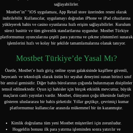
sağlayabilirler.
Mostbet’in” “iOS uygulaması, App Retail store üzerinden resmi olarak
indirilebilir. Kullanıcılar, uygulamayı doğrudan iPhone ve iPad cihazlarına
yükleyerek bahis ve casino oyunlarına hızlı erişim sağlayabilirler. Kurulum
süreci basittir ve tüm güvenlik standartlarına uygundur. Mostbet Türkiye
platformumuz oyuncularına çeşitli para yatırma ve çekme yöntemleri sunarak
işlemlerini hızlı ve kolay bir şekilde tamamlamalarına olanak tanıyor.
Mostbet Türkiye’de Yasal Mı?
Özetle, Mostbet’e hızlı giriş; online oyun galaksisinde kaşiflere güvenli,
heyecanlı ve teknolojik olarak üstün bir seyahat deneyimi sunan birinci sınıf
bir amiral gemisidir. Diğer bahis bürolarının çoğunda bulunmayan disiplinler
temsil edilmektedir. Oyun içi bahisler için birçok etkinlik mevcuttur, büyük
maçların canlı yayınları vardır. Mostbet, dünyanın çoğu ülkesinde faaliyet
gösteren uluslararası bir bahis şirketidir. Yıllar geçtikçe, çevrimiçi kumar
platformumuz kullanıcılar arasında mükemmel bir ün kazanmıştır.
Kimlik doğrulama tüm yeni Mostbet müşterileri için zorunludur.
Hoşgeldin bonusu ilk para yatırma işleminden sonra yatırılır ve