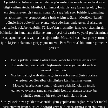
Aşağıdaki tablolarda mevcut ödeme yöntemleri ve sınırlamaları hakkında
bilgi verilmektedir. Mostbet, kullanıcı dostu bir arayüze sahip olup, basit
empieza işlevsel bir tasarım sunar. Ana sayfada spor bahisleri, gambling
establishment ve promosyonlara hızlı erişim sağlanır. MostBet, “kendi”
bölgelerinde objektif bir avantaj elde ederken, önde gelen uluslararası
bahisçilerle rekabet edebilir. Türkiye’den müşteriler için, web sitesinin tüm
bölümlerinin kendi ana dillerine tam bir çevirisi vardır ve yerel pra biriminde
hesap açma ve bahis yapma olanağı vardır. Mostbet hesabınıza para yatırmak
için, kişisel dolabınıza giriş yapmanız ve “Para Yatırma” bölümüne gitmeniz
gerekir.
Bahis şirketi sitesinde olan hesabı kendi başınıza silemezsiniz.
Bu nedenle, bonusu etkinleştirmeden önce şartları dikkatlice
okumak önemlidir.
Mostbet bahisçi web sitesine gidin ve sobre sevdiğiniz sporlara
empieza popüler siber disiplinlere kârlı bahisler yapın.
Mostbet Azerbaycan kumarı, eğlence etkinliği olarak teşvik
ediyor ve oyuncularından kendinizi kontrol altında tutarak bu
etkinliğe sorumlu bir şekilde katılmalarını ister.
Site, yüksek hızda yüklenir ve anlık işlem yapılmasını sağlar. MostBet mobil
uygulamasını kayıt olurken Android veya iOS cihazlarınıza indirebilirsiniz.