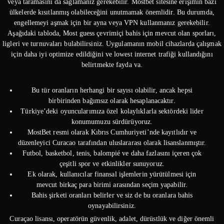
veya taramasını da sağlamanız gerekebilir. Mostbet sitesine erişimin bazı
ülkelerde kısıtlanmış olabileceğini unutmamak önemlidir. Bu durumda,
engellemeyi aşmak için bir ayna veya VPN kullanmanız gerekebilir.
Aşağıdaki tabloda, Most guess çevrimiçi bahis için mevcut olan sporları,
ligleri ve turnuvaları bulabilirsiniz. Uygulamanın mobil cihazlarda çalışmak
için daha iyi optimize edildiğini ve lowest internet trafiği kullandığını
belirtmekte fayda va.
Bu tür oranların herhangi bir sayısı olabilir, ancak hepsi
birbirinden bağımsız olarak hesaplanacaktır.
Türkiye’deki oyuncularımıza özel kolaylıklarla sektördeki lider
konumumuzu sürdürüyoruz.
MostBet resmi olarak Kıbrıs Cumhuriyeti’nde kayıtlıdır ve
düzenleyici Curacao tarafından uluslararası olarak lisanslanmıştır.
Futbol, basketbol, tenis, balompié ve daha fazlasını içeren çok
çeşitli spor ve etkinlikler sunuyoruz.
Ek olarak, kullanıcılar finansal işlemlerin yürütülmesi için
mevcut birkaç para birimi arasından seçim yapabilir.
Bahis şirketi oranları belirler ve siz de bu oranlara bahis
oynayabilirsiniz.
Curaçao lisansı, operatörün güvenlik, adalet, dürüstlük ve diğer önemli