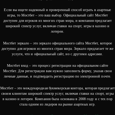
Если вы ищете надежный и проверенный способ играть в азартные
игры, то Мостбет – это ваш выбор. Официальный сайт Мостбет
доступен для игроков из многих стран мира, и компания предлагает
широкий спектр услуг, включая ставки на спорт, игры в казино и
лотереи.
Мостбет зеркало – это зеркало официального сайта Мостбет, которое
доступно для игроков из многих стран мира. Зеркало предлагает те же
услуги, что и официальный сайт, но с другими адресами.
Мостбет вход – это процесс регистрации на официальном сайте
Мостбет. Для регистрации вам нужно заполнить форму, указав свои
личные данные, и подтвердить регистрацию по электронной почте.
Мостбет – это международная букмекерская контора, которая предлагает
своим клиентам широкий спектр услуг, включая ставки на спорт, игры
в казино и лотереи. Компания была основана в 2008 году и с тех пор
стала одним из лидеров на рынке азартных игр.