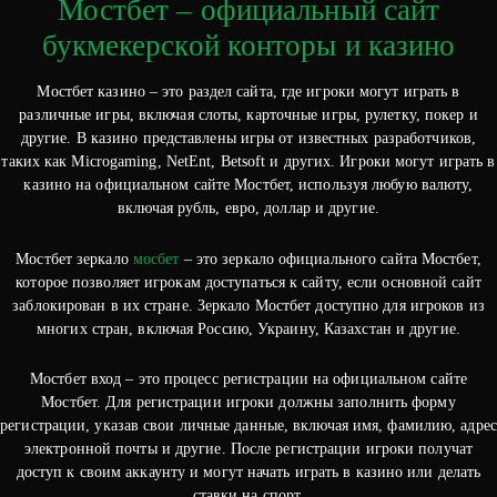
Мостбет – официальный сайт
букмекерской конторы и казино
Мостбет казино – это раздел сайта, где игроки могут играть в
различные игры, включая слоты, карточные игры, рулетку, покер и
другие. В казино представлены игры от известных разработчиков,
таких как Microgaming, NetEnt, Betsoft и других. Игроки могут играть в
казино на официальном сайте Мостбет, используя любую валюту,
включая рубль, евро, доллар и другие.
Мостбет зеркало
мосбет
– это зеркало официального сайта Мостбет,
которое позволяет игрокам доступаться к сайту, если основной сайт
заблокирован в их стране. Зеркало Мостбет доступно для игроков из
многих стран, включая Россию, Украину, Казахстан и другие.
Мостбет вход – это процесс регистрации на официальном сайте
Мостбет. Для регистрации игроки должны заполнить форму
регистрации, указав свои личные данные, включая имя, фамилию, адрес
электронной почты и другие. После регистрации игроки получат
доступ к своим аккаунту и могут начать играть в казино или делать
ставки на спорт.