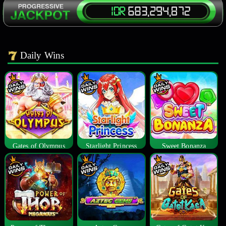
Daily Wins
Gates of Olympus
Starlight Princess
Sweet Bonanza