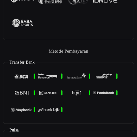
Metode Pembayaran
Transfer Bank
Pulsa