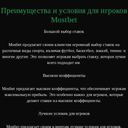
Преимущества и условия для игроков
Mostbet
Большой выбор ставок
Mostbet предлагает своим клиентам огромный выбор ставок на
различные виды спорта, включая футбол, баскетбол, хоккей, теннис и
многие другие. Это позволяет игрокам выбрать ставку, которая лучше
всего подходит им.
Высокие коэффициенты
Mostbet предлагает высокие коэффициенты, что обеспечивает игрокам
максимальную прибыль. Это особенно важно для игроков, которые
делают ставки на высокие коэффициенты.
Лучшие условия для игроков
Mostbet предлагает своим клиентам лучшие условия для игроков,