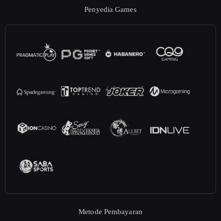
Penyedia Games
Metode Pembayaran