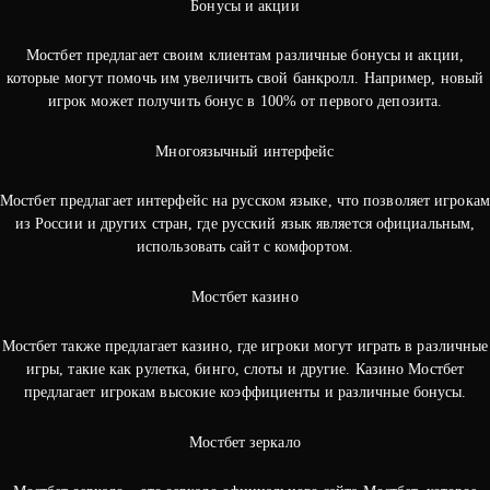
Бонусы и акции
Мостбет предлагает своим клиентам различные бонусы и акции,
которые могут помочь им увеличить свой банкролл. Например, новый
игрок может получить бонус в 100% от первого депозита.
Многоязычный интерфейс
Мостбет предлагает интерфейс на русском языке, что позволяет игрокам
из России и других стран, где русский язык является официальным,
использовать сайт с комфортом.
Мостбет казино
Мостбет также предлагает казино, где игроки могут играть в различные
игры, такие как рулетка, бинго, слоты и другие. Казино Мостбет
предлагает игрокам высокие коэффициенты и различные бонусы.
Мостбет зеркало