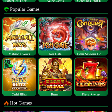
Power of Thor Megaways
Aztec Gems
Gates of Gatot Kaca
Popular Games
Mahjong Ways
Koi Gate
Gem Saviour Conquest
Gold Blitz
Roma
Fiery Sevens
Hot Games