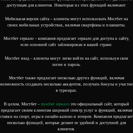
доступным для клиентов. Некоторые из этих функций включают:
Мобильная версия сайта – клиенты могут использовать Мостбет на
своих мобильных устройствах, включая смартфоны и планшеты.
Мостбет зеркало – компания предлагает зеркало для доступа к сайту,
если основной сайт заблокирован в вашей стране.
Мостбет вход – клиенты могут легко войти на сайт, используя свои
логин и пароль.
Мостбет также предлагает несколько других функций, включая
возможность создавать несколько аккаунтов, получать бонусы и участие
в турнирах.
В целом, Мостбет –
mostbet зеркало
это официальный сайт, который
предлагает своим клиентам широкий спектр услуг и функций, включая
ставки на спорт, игры в онлайн-казино и лотереи. Компания предлагает
несколько функций, которые делают ее удобной и доступной для
клиентов.