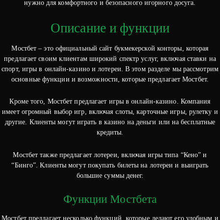
нужно для комфортного и безопасного игорного досуга.
Описание и функции
Мостбет – это официальный сайт букмекерской конторы, которая
предлагает своим клиентам широкий спектр услуг, включая ставки на
спорт, игры в онлайн-казино и лотереи. В этом разделе мы рассмотрим
основные функции и возможности, которые предлагает Мостбет.
Кроме того, Мостбет предлагает игры в онлайн-казино. Компания
имеет огромный выбор игр, включая слоты, карточные игры, рулетку и
другие. Клиенты могут играть в казино на деньги или на бесплатные
кредиты.
Мостбет также предлагает лотереи, включая игры типа “Кено” и
“Бинго”. Клиенты могут покупать билеты на лотереи и выиграть
большие суммы денег.
Функции Мостбета
Мостбет предлагает несколько функций, которые делают его удобным и