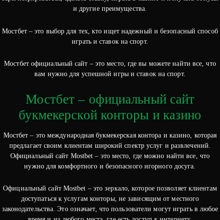
и другие преимущества.
Мостбет – это выбор для тех, кто ищет надежный и безопасный способ
играть и ставок на спорт.
Мостбет официальный сайт – это место, где вы можете найти все, что
вам нужно для успешной игры и ставок на спорт.
Мостбет – официальный сайт
букмекерской конторы и казино
Мостбет – это международная букмекерская контора и казино, которая
предлагает своим клиентам широкий спектр услуг и развлечений.
Официальный сайт Mostbet – это место, где можно найти все, что
нужно для комфортного и безопасного игорного досуга.
Официальный сайт Mostbet – это зеркало, которое позволяет клиентам
доступаться к услугам конторы, не зависящим от местного
законодательства. Это означает, что пользователи могут играть в любое
время и из любого места, где есть доступ к интернету.