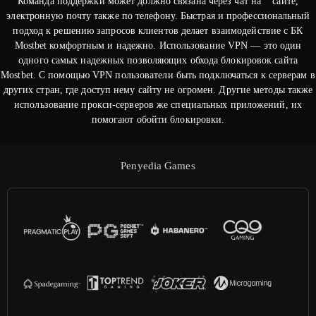
Команда поддержки может должно связана через чат на” “сайте,
электронную почту также по телефону. Быстрая и профессиональный
подход к решению запросов клиентов делает взаимодействие с БК
Mostbet комфортным и надежно. Использование VPN — это один
одного самых надежных позволяющих обхода блокировок сайта
Mostbet. С помощью VPN пользователи быть подключаться к серверам в
других стран, где доступ нему сайту не огромен. Другие методы также
использование прокси-серверов же специальных приложений, их
помогают обойти блокировки.
Penyedia Games