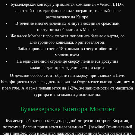
Букмекерская контора управляется компанией «Venson LTD»,
через той проходят финансовые операции, главный офис
располагался на Кипре.
В течение многочисленных минут внесенные средствам
поступят на обналичить Mostbet.
Же кассе Mostbet игрок сможет пополнить баланс с карты, со
электронного кошелька, криптовалютой.
Заблокировали счет с 18 тыщами в счету и обвинили
мошенником.
На единственной странице сверху пеннантса доступна
клавиша дли прохождения авторизации.
Отдельное особое стоит обратить и маржу при ставках в Live.
Коэффициенты тут в среднепотолочным будут менее выгодными, чем в
прематче. А маржа повышается на 1-2%, же зависимости от масштаба
турнира и значимости дисциплины.
Букмекерская Контора Мостбет
Букмекер работает по международной лицензии острове Кюрасао,
поэтому и России признается нелегальным.” “[newline]Официальный
сайт mostbet. com находится надзором постоянной блокировкой этих