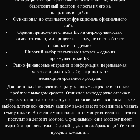
бездепозитный подарок и поставил его на
напрашивающийся.
Функционал но отличается от функционала официального
сайта.
Оценив приложение спасась БК на сверхобучаемостью
самостоятельно, мы придете к выводу, не софт работает
стабильнее и надежно.
Широкий выбор платежных методов – одно из
преимуществами БК.
Равно финансовые операции и информация, передаваемая
через официальный сайт, защищены от
несанкционированного доступа.
Достоинства Замолвленного разу за пять месяцев не выяснилось
проблем с выводом средств. Отличная техподдержка отвечает
круглосуточно и дает развернутые вопросов на все вопросы. После
выбора платежной систему капперу важен ввести реквизиты а указать
сумму оплате. В течение многочисленных минут внесенные средств
поступят на депозит Mostbet. Официальный сайт Мостбет имеет
неяркий и привлекательный дизайн, удачно отображающий беттинг-
профиль компании.