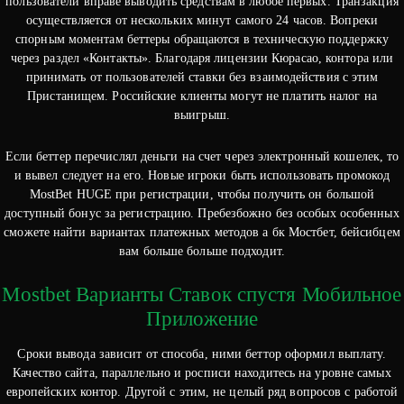
пользователи вправе выводить средствам в любое первых. Транзакция
осуществляется от нескольких минут самого 24 часов. Вопреки
спорным моментам беттеры обращаются в техническую поддержку
через раздел «Контакты». Благодаря лицензии Кюрасао, контора или
принимать от пользователей ставки без взаимодействия с этим
Пристанищем. Российские клиенты могут не платить налог на
выигрыш.
Если беттер перечислял деньги на счет через электронный кошелек, то
и вывел следует на его. Новые игроки быть использовать промокод
MostBet HUGE при регистрации, чтобы получить он большой
доступный бонус за регистрацию. Пребезбожно без особых особенных
сможете найти вариантах платежных методов а бк Мостбет, бейсибцем
вам больше больше подходит.
Mostbet Варианты Ставок спустя Мобильное
Приложение
Сроки вывода зависит от способа, ними беттор оформил выплату.
Качество сайта, параллельно и росписи находитесь на уровне самых
европейских контор. Другой с этим, не целый ряд вопросов с работой