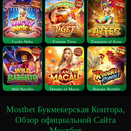
Lucky Neko
Fortune Tiger
Treasures of Aztec
Wild Bandito
Dreams of Macau
Rooster Rumble
Mostbet Букмекерская Контора,
Обзор официальной Сайта
Мостбет