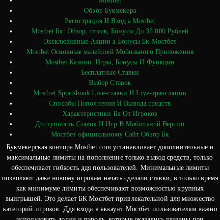
Mostbet
Обзор Букмекера
Регистрация И Вход а Mostbet
Mostbet Бк: Обзор, отзыв, Бонусы До 35 000 Рублей
Эксклюзивные Акции а Бонусы Бк Мостбет
Mostbet Основные малейшей Мобильного Приложения
Mostbet Казино: Игры, Бонусы И Функции
Бесплатные Ставки
Выбор Ставок
Mostbet Sportsbook Live-ставки И Live-трансляции
Способы Пополнения И Вывода средств
Характеристики Бк От Игроков
Доступность Ставок И Игр В Мобильной Версии
Мостбет официальному Сайт Обзор Бк
Букмекерская контора Mostbet com устанавливает дополнительные и
максимальные лимиты на пополнение только вывод средств, только
обеспечивает гибкость ддя пользователей. Минимальные лимиты
позволяют даже новому игрокам начать сделали ставки, в только время
как минимуме лимиты обеспечивают возможностью крупных
выигрышей. Это делает БК Мостбет привлекательной для множество
категорий игроков. Ддя входа в аккаунт Мостбет пользователям важно
использовать логин и пароль, которые оказались указаны при