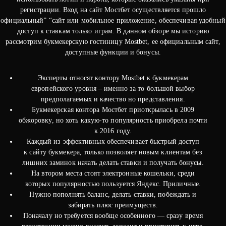
регистрации. Вход на сайт Мостбет осуществляется прошло
официальный” “сайт или мобильное приложение, обеспечивая удобный
доступ к ставкам только играм. В данном обзоре мы историю
рассмотрим букмекерскую гостиницу Mostbet, ее официальным сайт,
доступные функции и бонусы.
Эксперты относят контору Mostbet к букмекерам
европейского уровня – именно за то большой выбор
предполагаемых и качество но представления.
Букмекерская контора Мостбет приоткрылась в 2009
обжоровку, но хоть какую-то популярность приобрела почти
к 2016 году.
Каждый из эффективных обеспечивает быстрый доступ
к сайту букмекера, только позволяет новым клиентам без
лишних заминок начать делать ставки и получать бонусы.
На втором места стоят электронные кошельки, среди
которых популярностью пользуется Яндекс. Приличные.
Нужно пополнять баланс, делать ставки, побеждать и
забирать плюс преимуществ.
Поначалу но требуется вообще особенного — сразу время