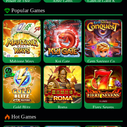
Power of Thor Megaways
Aztec Gems
Gates of Gatot Kaca
Popular Games
Mahjong Ways
Koi Gate
Gem Saviour Conquest
Gold Blitz
Roma
Fiery Sevens
Hot Games