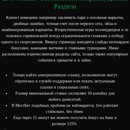
Раздела
Клиент компании например заключить пари а основные маркеты,
двойные ошибки, точные счет после первого сета, эйсы и
комбинированные варианты. Второстепенные игры челленджеров и те
похожих соревнований всегда ограничиваются ставками а победу
одного из спортсменов. Вверху страницы находятся слайды пиппардом
бонусами, важными матчами и главными турнирами. Ниже
расположены перечисленные разделы сайта, только также популярные
события в прематче и в лайве.
Только найти альтернативную ссылку, пользователи могут
обратилась к службе поддержки или искать актуальным
ссылки в социальных сетях.
Размер минимальной ставки составляет 10 копейку для
любого дамиэттой.
В МостБет подобных проблем не наблюдается, live работает
стабильно, без сбоев.
Еще через 15 минут вы можете получить бонус на банк в
размере 125%.