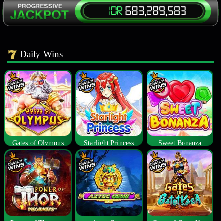
Daily Wins
Gates of Olympus
Starlight Princess
Sweet Bonanza