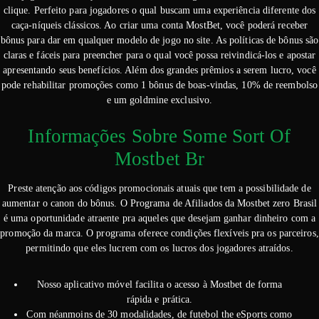
clique. Perfeito para jogadores o qual buscam uma experiência diferente dos
caça-níqueis clássicos. Ao criar uma conta MostBet, você poderá receber
bônus para dar em qualquer modelo de jogo no site. As políticas de bônus são
claras e fáceis para preencher para o qual você possa reivindicá-los e apostar
apresentando seus benefícios. Além dos grandes prêmios a serem lucro, você
pode rehabilitar promoções como 1 bônus de boas-vindas, 10% de reembolso
e um goldmine exclusivo.
Informações Sobre Some Sort Of
Mostbet Br
Preste atenção aos códigos promocionais atuais que tem a possibilidade de
aumentar o canon do bônus. O Programa de Afiliados da Mostbet zero Brasil
é uma oportunidade atraente pra aqueles que desejam ganhar dinheiro com a
promoção da marca. O programa oferece condições flexíveis pra os parceiros,
permitindo que eles lucrem com os lucros dos jogadores atraídos.
Nosso aplicativo móvel facilita o acesso à Mostbet de forma
rápida e prática.
Com néanmoins de 30 modalidades, de futebol the eSports como