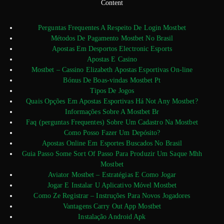
Content
Perguntas Frequentes A Respeito De Login Mostbet
Métodos De Pagamento Mostbet No Brasil
Apostas Em Desportos Electronic Esports
Apostas E Casino
Mostbet – Cassino Elizabeth Apostas Esportivas On-line
Bónus De Boas-vindas Mostbet Pt
Tipos De Jogos
Quais Opções Em Apostas Esportivas Há Not Any Mostbet?
Informações Sobre A Mostbet Br
Faq (perguntas Frequentes) Sobre Um Cadastro Na Mostbet
Como Posso Fazer Um Depósito?
Apostas Online Em Esportes Buscados No Brasil
Guia Passo Some Sort Of Passo Para Produzir Um Saque Mhh
Mostbet
Aviator Mostbet – Estratégias E Como Jogar
Jogar E Instalar U Aplicativo Móvel Mostbet
Como Ze Registrar – Instruções Para Novos Jogadores
Vantagens Carry Out App Mostbet
Instalação Android Apk