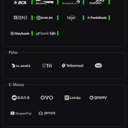
Pulsa
E-Money