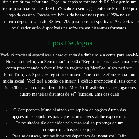
site é um ótimo substituto. Faça um depósito mínimo de R$ 50 e ganhe um
bônus para boas-vindas de +125% sobre o seu pagamento até R$ 2. 000 pro
jogo de cassino. Receba um bônus de boas-vindas para +125% no seu
primeiro depósito para até R$ two. 200 para apostas esportivas. As apostas no
totalizador estão disponíveis na software em diferentes formatos.
Tipos De Jogos
Você só precisará especificar a new quantia de dinheiro e a conta para recebê-
la. No canto direito, você encontrará o botão “Registrar” para fazer uma nova
conta preenchendo o formulário de registro ag MostBet. Além perform
formulário, você pode se registrar com seu número de telefone, e-mail ou
mídia social. Você terá a opção de inserir 1 código promocional, tais como
Bono2023, para comprar benefícios. MostBet Brasil oferece aos jogadores
quatro maneiras distintos de se” “suceder, uma das quais
O Campeonato Mundial ainda está repleto de opções é uma das
opções mais populares para apostadores novos at the experientes.
Os resultados são decididos pela caso real na presença de um
croupier que hospeda to jogo.
Para se destacar, muitos livreiros dependem de incentivos” “afin