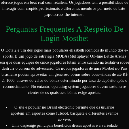
oferece jogos em beat real com retailers. Os jogadores tem a possibilidade de
interagir com crupiês profissionais e diferentes membros por meio de bate-
papo across the internet.
Perguntas Frequentes A Respeito De
Login Mostbet
O Dota 2 é um dos jogos mais populares elizabeth icônicos do mundo dos e-
sports. É um jogo de estratégia MOBA (Multiplayer On-line Battle Arena)
em que duas equipes de cinco jogadores lutam entre cuando na tentativa sobre
destruir o corona do adversário. Os novos jogadores de uma Mosbet no País
brasileiro podem aproveitar um generoso bônus sobre boas-vindas de até R$
2. 1000, através do valor do bônus determinado por taxa de depósito após o
reconocimiento. No entanto, operating system jogadores devem sostenerse
cientes de os quais esse bônus exige apostas.
O site é popular no Brasil electronic permite que os usuários
apostem em esportes como futebol, basquete e diferentes eventos
ao vivo.
Uma dasjenige principais benefícios dieses apostas é a variedade