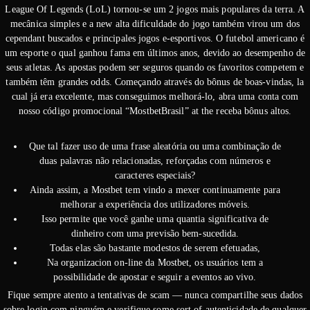
League Of Legends (LoL) tornou-se um 2 jogos mais populares da terra. A
mecânica simples e a new alta dificuldade do jogo também virou um dos
cependant buscados e principales jogos e-esportivos. O futebol americano é
um esporte o qual ganhou fama em últimos anos, devido ao desempenho de
seus atletas. As apostas podem ser seguros quando os favoritos competem e
também têm grandes odds. Começando através do bônus de boas-vindas, la
cual já era excelente, mas conseguimos melhorá-lo, abra uma conta com
nosso código promocional “MostbetBrasil” at the receba bônus altos.
Que tal fazer uso de uma frase aleatória ou uma combinação de
duas palavras não relacionadas, reforçadas com números e
caracteres especiais?
Ainda assim, a Mostbet tem vindo a mexer continuamente para
melhorar a experiência dos utilizadores móveis.
Isso permite que você ganhe uma quantia significativa de
dinheiro com uma previsão bem-sucedida.
Todas elas são bastante modestos de serem efetuadas,
Na organizacion on-line da Mostbet, os usuários tem a
possibilidade de apostar e seguir a eventos ao vivo.
Fique sempre atento a tentativas de scam — nunca compartilhe seus dados
sobre login com ninguém e verifique some sort of autenticidade de qualquer