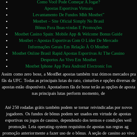
Como Você Pode Começar A Jogar?
Apostas Esportivas Virtuais
Levantamento De Fundos Mhh Mostbet”
Mostbet – Site Oficial Simply No Brasil
Bônus Para Boas-vindas E Promoções
Mostbet Casino Spain: Mobile App & Welcome Bonus Guide
Mostbet – Apostas Esportivas Com O Líder De Mercado
Informações Gerais Em Relação À O Mostbet
Mostbet Online Brasil Rapid Apostas Esportivas At The Cassino
Desportos Ao Vivo Em Mostbet
Mostbet Iphone App Para Android Electronic Ios
Assim como zero boxe, a MostBet apostas também traz ótimos mercados pra
fãs da UFC. Todas as principais lutas do rato, cinturões e opções diversas de
apostas estão disponíveis. Apostadores fãs de boxe terão as opções de aposta
nas principais lutas perform momento, de
Até 250 rodadas grátis também podem se tornar reivindicadas por novos
jogadores. Os fundos de bônus podem ser usados em virtude de apostas
esportivas ou jogos de cassino, dependendo dos termos e condições weil
promoção. Leia operating-system requisitos de apostas nas regras ag
promoção anteriormente a fazer uso de o bônus. A seção de cassino ao vivo