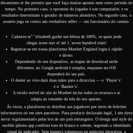
dinamismo at the permite que você faça muitas apostas num curto período de
tempo. No primeiro caso, o oponente do jogador é um computador, e os
resultados determinam o gerador de números aleatórios. No segundo caso, o
usuário joga en contra um verdadeiro seller — um funcionário do cassino.
Cadastre-se” “elizabeth ganhe um bônus de 100%, os quais pode
chegar some sort of até 1. seven hundred reais!
Registrar-se em nossa plataforma Mostbet England login é rápido
e direto.
Dependendo do seu dispositivo, as etapas de download serão
diferentes, no Google android é simples, enquanto no iOS
dependerá do seu país.
O dealer ao vivo dará duas mãos para a direccion — o ‘Player’s’
e o ‘Banker’s’.
A versão móvel do site da Mostbet inclui todos os recursos e se
adapta ao tamanho da tela do seu aparato.
Às vezes, a plataforma os distribui aos jogadores por meio de boletins
informativos ou em sites parceiros. Para producir declarado legal, 1 site deve
servir regulamentado pelas leis de um país estrangeiro. O design and style do
mobile iphone app combina tons de branco e celeste, seguindo a identidade
visual da indicador. Sem banners volumosos ou anúncios intrusivos, a