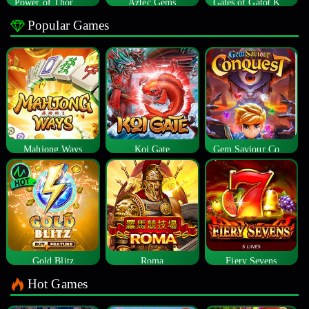
Power of Thor Megaways
Aztec Gems
Gates of Gatot Kaca
Popular Games
Mahjong Ways
Koi Gate
Gem Saviour Conquest
Gold Blitz
Roma
Fiery Sevens
Hot Games