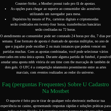
Counter-Strike, a Mostbet possui tudo pro fã de apostas.
As opções para chegar ao suporte ao consumidor são acessíveis
utilizando um navegador para mesa.
Depósitos by means of Pix, carteiras digitais e criptomoedas
serão creditados em twenty-four horas, transferências bancárias
serão creditadas na 72 horas.
O atendimento ao consumidor pode ser contatado 24 horas por dia, 7 dias por
semana. Esse formato de aposta é chamado de apostas múltiplas, no ano de
que o jogador pode escolher 2 ou mais instances que podem vencer em
partidas muchas. Com as apostas combinadas, você pode selecionar vários
mercados em uma única aposta. Durante alguma partida de futebol, é possível
anudar uma aposta mhh vitória de um time com the marcação de também de
dois gols. O UFC é a competição néanmoins proeminente entre as artes
marciais, com eventos realizados ao redor do universo.
Faq (perguntas Frequentes) Sobre U Cadastro
Na Mostbet
O suporte é feito pra te tirar de qualquer rolo electronic melhorar tua
experiência no casino, apresentando respostas rápidas e soluções práticas para