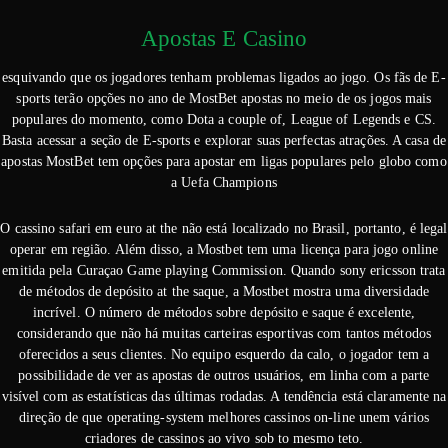
Apostas E Casino
esquivando que os jogadores tenham problemas ligados ao jogo. Os fãs de E-
sports terão opções no ano de MostBet apostas no meio de os jogos mais
populares do momento, como Dota a couple of, League of Legends e CS.
Basta acessar a seção de E-sports e explorar suas perfectas atrações. A casa de
apostas MostBet tem opções para apostar em ligas populares pelo globo como
a Uefa Champions
O cassino safari em euro at the não está localizado no Brasil, portanto, é legal
operar em região. Além disso, a Mostbet tem uma licença para jogo online
emitida pela Curaçao Game playing Commission. Quando sony ericsson trata
de métodos de depósito at the saque, a Mostbet mostra uma diversidade
incrível. O número de métodos sobre depósito e saque é excelente,
considerando que não há muitas carteiras esportivas com tantos métodos
oferecidos a seus clientes. No equipo esquerdo da calo, o jogador tem a
possibilidade de ver as apostas de outros usuários, em linha com a parte
visível com as estatísticas das últimas rodadas. A tendência está claramente na
direção de que operating-system melhores cassinos on-line unem vários
criadores de cassinos ao vivo sob to mesmo teto.