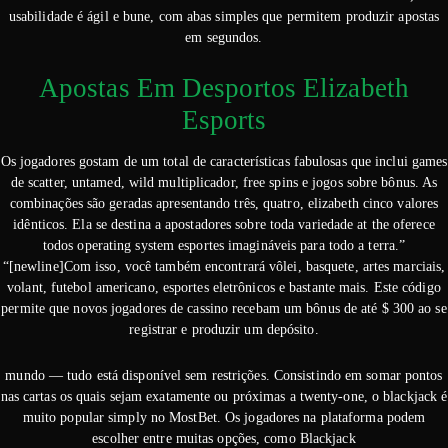
usabilidade é ágil e bune, com abas simples que permitem produzir apostas
em segundos.
Apostas Em Desportos Elizabeth
Esports
Os jogadores gostam de um total de características fabulosas que inclui games
de scatter, untamed, wild multiplicador, free spins e jogos sobre bônus. As
combinações são geradas apresentando três, quatro, elizabeth cinco valores
idênticos. Ela se destina a apostadores sobre toda variedade at the oferece
todos operating system esportes imagináveis para todo a terra.”
“[newline]Com isso, você também encontrará vôlei, basquete, artes marciais,
volant, futebol americano, esportes eletrônicos e bastante mais. Este código
permite que novos jogadores de cassino recebam um bônus de até $ 300 ao se
registrar e produzir um depósito.
mundo — tudo está disponível sem restrições. Consistindo em somar pontos
nas cartas os quais sejam exatamente ou próximas a twenty-one, o blackjack é
muito popular simply no MostBet. Os jogadores na plataforma podem
escolher entre muitas opções, como Blackjack