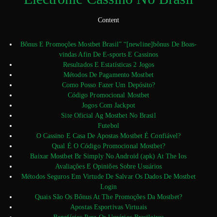
Content
Bônus E Promoções Mostbet Brasil” “[newline]bônus De Boas-
vindas Afin De E-sports E Cassinos
Resultados E Estatísticas 2 Jogos
Métodos De Pagamento Mostbet
Como Posso Fazer Um Depósito?
Código Promocional Mostbet
Jogos Com Jackpot
Site Oficial Ag Mostbet No Brasil
Futebol
O Cassino E Casa De Apostas Mostbet É Confiável?
Qual É O Código Promocional Mostbet?
Baixar Mostbet Br Simply No Android (apk) At The Ios
Avaliações E Opiniões Sobre Usuários
Métodos Seguros Em Virtude De Salvar Os Dados De Mostbet
Login
Quais São Os Bônus At The Promoções Da Mostbet?
Apostas Esportivas Virtuais