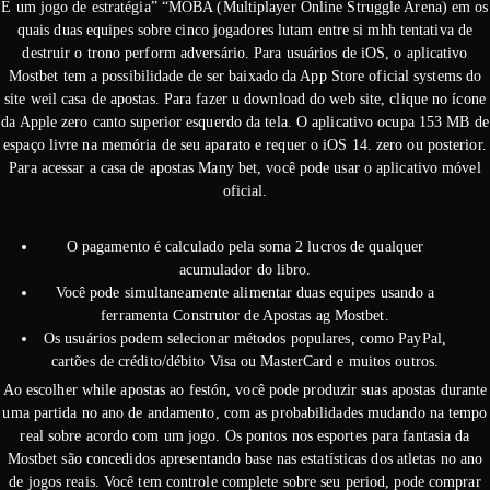
É um jogo de estratégia” “MOBA (Multiplayer Online Struggle Arena) em os
quais duas equipes sobre cinco jogadores lutam entre si mhh tentativa de
destruir o trono perform adversário. Para usuários de iOS, o aplicativo
Mostbet tem a possibilidade de ser baixado da App Store oficial systems do
site weil casa de apostas. Para fazer u download do web site, clique no ícone
da Apple zero canto superior esquerdo da tela. O aplicativo ocupa 153 MB de
espaço livre na memória de seu aparato e requer o iOS 14. zero ou posterior.
Para acessar a casa de apostas Many bet, você pode usar o aplicativo móvel
oficial.
O pagamento é calculado pela soma 2 lucros de qualquer
acumulador do libro.
Você pode simultaneamente alimentar duas equipes usando a
ferramenta Construtor de Apostas ag Mostbet.
Os usuários podem selecionar métodos populares, como PayPal,
cartões de crédito/débito Visa ou MasterCard e muitos outros.
Ao escolher while apostas ao festón, você pode produzir suas apostas durante
uma partida no ano de andamento, com as probabilidades mudando na tempo
real sobre acordo com um jogo. Os pontos nos esportes para fantasia da
Mostbet são concedidos apresentando base nas estatísticas dos atletas no ano
de jogos reais. Você tem controle complete sobre seu period, pode comprar