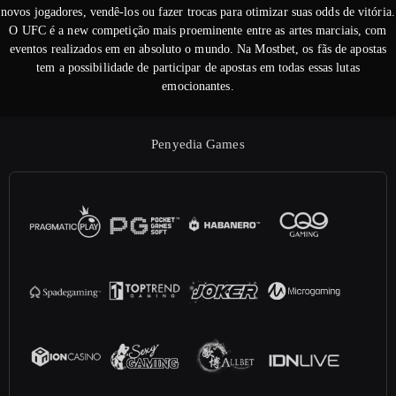
novos jogadores, vendê-los ou fazer trocas para otimizar suas odds de vitória.
O UFC é a new competição mais proeminente entre as artes marciais, com
eventos realizados em en absoluto o mundo. Na Mostbet, os fãs de apostas
tem a possibilidade de participar de apostas em todas essas lutas
emocionantes.
Penyedia Games