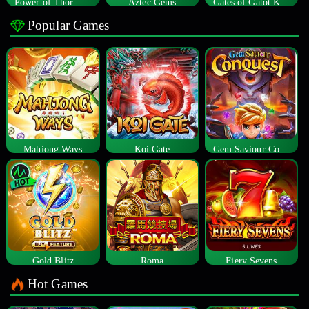
Power of Thor Megaways
Aztec Gems
Gates of Gatot Kaca
Popular Games
Mahjong Ways
Koi Gate
Gem Saviour Conquest
Gold Blitz
Roma
Fiery Sevens
Hot Games