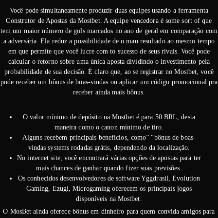
Você pode simultaneamente produzir duas equipes usando a ferramenta
Construtor de Apostas da Mostbet. A equipe vencedora é some sort of que
tem um maior número de gols marcados no ano de geral em comparação com
a adversária. Ela reduz a possibilidade de o mau resultado ao mesmo tempo
em que permite que você lucre com to sucesso de seus rivais. Você pode
calcular o retorno sobre uma única aposta dividindo o investimento pela
probabilidade de sua decisão. É claro que, ao se registrar no Mostbet, você
pode receber um bônus de boas-vindas ou aplicar um código promocional pra
receber ainda mais bônus.
O valor mínimo de depósito na Mostbet é para 50 BRL, desta
maneira como o canon mínimo de tiro.
Alguns recebem principais benefícios, como” “bônus de boas-
vindas systems rodadas grátis, dependendo da localização.
No internet site, você encontrará várias opções de apostas para ter
mais chances de ganhar quando fizer suas previsões.
Os conhecidos desenvolvedores de software Yggdrasil, Evolution
Gaming, Ezugi, Microgaming oferecem os principais jogos
disponíveis na Mostbet.
O MosBet ainda oferece bônus em dinheiro para quem convida amigos para