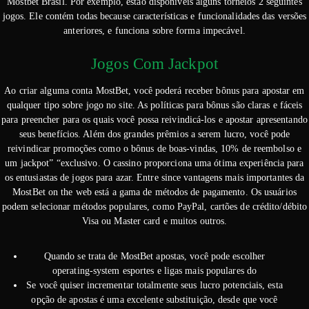
Mostbet Brasil. Por exemplo, estão disponíveis alguns torneios 2 seguintes
jogos. Ele contém todas because características e funcionalidades das versões
anteriores, e funciona sobre forma impecável.
Jogos Com Jackpot
Ao criar alguma conta MostBet, você poderá receber bônus para apostar em
qualquer tipo sobre jogo no site. As políticas para bônus são claras e fáceis
para preencher para os quais você possa reivindicá-los e apostar apresentando
seus benefícios. Além dos grandes prêmios a serem lucro, você pode
reivindicar promoções como o bônus de boas-vindas, 10% de reembolso e
um jackpot” “exclusivo. O cassino proporciona uma ótima experiência para
os entusiastas de jogos para azar. Entre since vantagens mais importantes da
MostBet on the web está a gama de métodos de pagamento. Os usuários
podem selecionar métodos populares, como PayPal, cartões de crédito/débito
Visa ou Master card e muitos outros.
Quando se trata de MostBet apostas, você pode escolher
operating-system esportes e ligas mais populares do
Se você quiser incrementar totalmente seus lucro potenciais, esta
opção de apostas é uma excelente substituição, desde que você