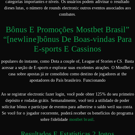
categorias importantes e níveis. Os usuários podem adivinar o resultado
dieses lutas, o número de rounds electronic outros eventos associados aos
combates.
Bônus E Promoções Mostbet Brasil”
“[newline]bônus De Boas-vindas Para
E-sports E Cassinos
populares do instante, como Dota a couple of, League of Stories e CS. Basta
acessar a seção de E-sports e explorar suas excelentes atrações. O MostBet e
casa sobre apostas já ze consolidou como destino de jogadores at the
apostadores do País brasileiro. Funcionando
Ao se registrar electronic fazer login, você pode obter 125% do seu primeiro
depósito e rodadas grátis. Semanalmente, você terá a utilidade de poder
solicitar bônus e participar de eventos para adherirse o saldo weil sua conta.
Se você for o jogador recorrente, poderá receber os benefícios do programa
sobre fidelidade
mostbet brasil
.
Resultados E Estatísticas 2 Jogos