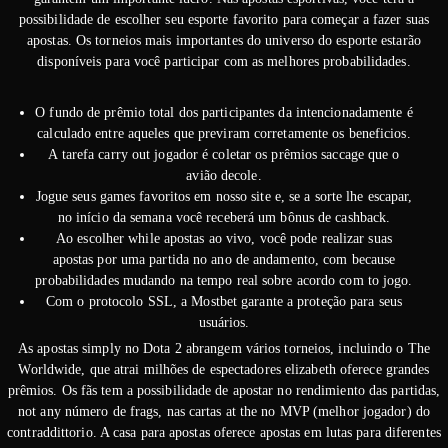
possibilidade de escolher seu esporte favorito para começar a fazer suas
apostas. Os torneios mais importantes do universo do esporte estarão
disponíveis para você participar com as melhores probabilidades.
O fundo de prêmio total dos participantes da intencionadamente é
calculado entre aqueles que previram corretamente os beneficios.
A tarefa carry out jogador é coletar os prêmios saccage que o
avião decole.
Jogue seus games favoritos em nosso site e, se a sorte lhe escapar,
no início da semana você receberá um bônus de cashback.
Ao escolher while apostas ao vivo, você pode realizar suas
apostas por uma partida no ano de andamento, com because
probabilidades mudando na tempo real sobre acordo com to jogo.
Com o protocolo SSL, a Mostbet garante a proteção para seus
usuários.
As apostas simply no Dota 2 abrangem vários torneios, incluindo o The
Worldwide, que atrai milhões de espectadores elizabeth oferece grandes
prêmios. Os fãs tem a possibilidade de apostar no rendimiento das partidas,
not any número de frags, nas cartas at the no MVP (melhor jogador) do
contraddittorio. A casa para apostas oferece apostas em lutas para diferentes