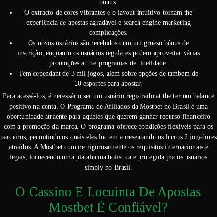
bônus.
O extracto de cores vibrantes e o layout intuitivo tornam the
experiência de apostas agradável e search engine marketing
complicações.
Os novos usuários são recebidos com um grueso bônus de
inscrição, enquanto os usuários regulares podem aproveitar várias
promoções at the programas de fidelidade.
Tem cependant de 3 mil jogos, além sobre opções de também de
20 esportes para apostar.
Para acessá-los, é necessário ser um usuário registrado at the ter um balance
positivo na conta. O Programa de Afiliados da Mostbet no Brasil é uma
oportunidade atraente para aqueles que querem ganhar recurso financeiro
com a promoção da marca. O programa oferece condições flexíveis para os
parceiros, permitindo os quais eles lucrem apresentando os lucros 2 jogadores
atraídos. A Mostbet cumpre rigorosamente os requisitos internacionais e
legais, fornecendo uma plataforma holistica e protegida pra os usuários
simply no Brasil.
O Cassino E Locuinta De Apostas
Mostbet É Confiável?