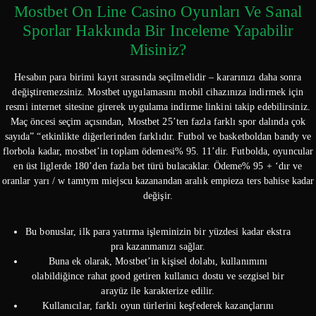
Mostbet On Line Casino Oyunları Ve Sanal
Sporlar Hakkında Bir Inceleme Yapabilir
Misiniz?
Hesabın para birimi kayıt sırasında seçilmelidir – kararınızı daha sonra
değiştiremezsiniz. Mostbet uygulamasını mobil cihazınıza indirmek için
resmi internet sitesine girerek uygulama indirme linkini takip edebilirsiniz.
Maç öncesi seçim açısından, Mostbet 25’ten fazla farklı spor dalında çok
sayıda” “etkinlikte diğerlerinden farklıdır. Futbol ve basketboldan bandy ve
florbola kadar, mostbet’in toplam ödemesi% 95. 11’dir. Futbolda, oyuncular
en üst liglerde 180’den fazla bet türü bulacaklar. Ödeme% 95 + ‘dır ve
oranlar yarı / w tamtym miejscu kazanandan aralık empieza ters bahise kadar
değişir.
Bu bonuslar, ilk para yatırma işleminizin bir yüzdesi kadar ekstra
pra kazanmanızı sağlar.
Buna ek olarak, Mostbet’in kişisel dolabı, kullanımını
olabildiğince rahat good getiren kullanıcı dostu ve sezgisel bir
arayüz ile karakterize edilir.
Kullanıcılar, farklı oyun türlerini keşfederek kazançlarını