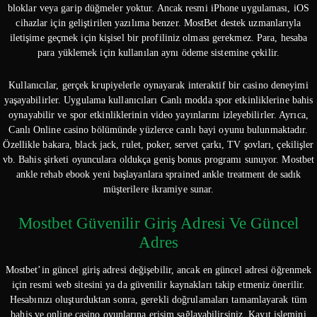
bloklar veya garip düğmeler yoktur. Ancak resmi iPhone uygulaması, iOS
cihazlar için geliştirilen yazılıma benzer. MostBet destek uzmanlarıyla
iletişime geçmek için kişisel bir profiliniz olması gerekmez. Para, hesaba
para yüklemek için kullanılan aynı ödeme sistemine çekilir.
Kullanıcılar, gerçek krupiyelerle oynayarak interaktif bir casino deneyimi
yaşayabilirler. Uygulama kullanıcıları Canlı modda spor etkinliklerine bahis
oynayabilir ve spor etkinliklerinin video yayınlarını izleyebilirler. Ayrıca,
Canlı Online casino bölümünde yüzlerce canlı bayi oyunu bulunmaktadır.
Özellikle bakara, black jack, rulet, poker, servet çarkı, TV şovları, çekilişler
vb. Bahis şirketi oyunculara oldukça geniş bonus programı sunuyor. Mostbet
ankle rehab ebook yeni başlayanlara sprained ankle treatment de sadık
müşterilere ikramiye sunar.
Mostbet Güvenilir Giriş Adresi Ve Güncel
Adres
Mostbet’in güncel giriş adresi değişebilir, ancak en güncel adresi öğrenmek
için resmi web sitesini ya da güvenilir kaynakları takip etmeniz önerilir.
Hesabınızı oluşturduktan sonra, gerekli doğrulamaları tamamlayarak tüm
bahis ve online casino oyunlarına erişim sağlayabilirsiniz. Kayıt işlemini