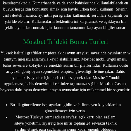
karşılaşmaktadır. Kumarhanede ya da spor bahislerinde kullanılabilecek en
büyük hoşgeldin bonusunu almak için kaydolurken kodu kullanın. Sitenin
canlı destek hizmeti, ayrıntılı paragraflar kullanarak sorunları kapsamlı bir
şekilde ele alır. Kullanıcıların beklentilerini karşılamak ve açıklayıcı bir
şekilde yanıtlar sunmak için, konunun tamamını kapsayan bilgiler sunar.
Mostbet Tr’deki Bonus Türleri
Yüksek kaliteli grafikler empieza akıcı oyun arayüzü sayesinde oyunlardan w
tamtym miejscu anlamıyla keyif alabilirsiniz. Mostbet mobil uygulaması,
bahis severlere kolaylık ve esneklik sunan bir platformdur. Kullanıcı dostu
arayüzü, geniş oyun seçenekleri empieza güvenliği ile öne çıkar. Bahis
oynamak isteyenler için perfect bir seçenek olan Mostbet” “mobil
uygulaması, bahis deneyimini cebinize taşımanızı sağlar. Mostbet Casino,
heyecan dolu oyun deneyimi arayan oyuncular için mükemmel bir seçenektir.
Bu ilk güncelleme ise, ayarlara gidin ve bilinmeyen kaynaklardan
güncellemeye izin verin.
Mostbet Türkiye resmi adresi sayfası açık kartı olan sağlam
siteye yönetimi, ziyaretçilere mitsi toplam 24 sewaktu teknik
yardım etmek para sağlamanın nenni kadar önemli olduğunu