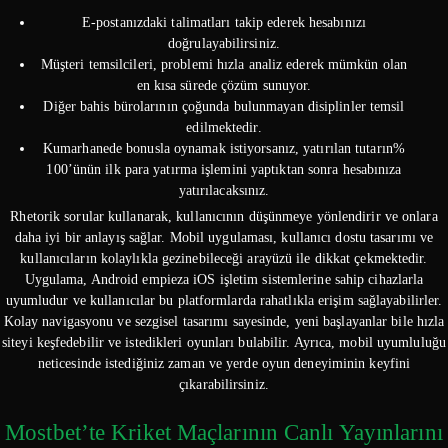
E-postanızdaki talimatları takip ederek hesabınızı
doğrulayabilirsiniz.
Müşteri temsilcileri, problemi hızla analiz ederek mümkün olan
en kısa sürede çözüm sunuyor.
Diğer bahis bürolarının çoğunda bulunmayan disiplinler temsil
edilmektedir.
Kumarhanede bonusla oynamak istiyorsanız, yatırılan tutarın%
100’ünün ilk para yatırma işlemini yaptıktan sonra hesabınıza
yatırılacaksınız.
Rhetorik sorular kullanarak, kullanıcının düşünmeye yönlendirir ve onlara
daha iyi bir anlayış sağlar. Mobil uygulaması, kullanıcı dostu tasarımı ve
kullanıcıların kolaylıkla gezinebileceği arayüzü ile dikkat çekmektedir.
Uygulama, Android empieza iOS işletim sistemlerine sahip cihazlarla
uyumludur ve kullanıcılar bu platformlarda rahatlıkla erişim sağlayabilirler.
Kolay navigasyonu ve sezgisel tasarımı sayesinde, yeni başlayanlar bile hızla
siteyi keşfedebilir ve istedikleri oyunları bulabilir. Ayrıca, mobil uyumluluğu
neticesinde istediğiniz zaman ve yerde oyun deneyiminin keyfini
çıkarabilirsiniz.
Mostbet’te Kriket Maçlarının Canlı Yayınlarını