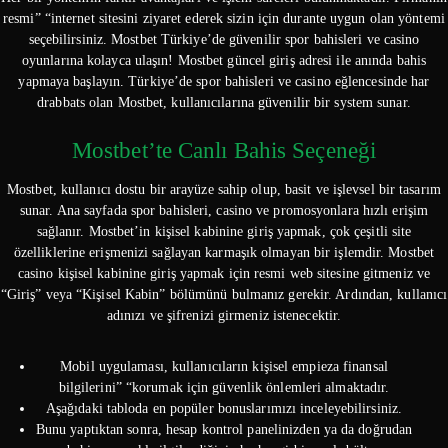
resmi” “internet sitesini ziyaret ederek sizin için durante uygun olan yöntemi
seçebilirsiniz. Mostbet Türkiye’de güvenilir spor bahisleri ve casino
oyunlarına kolayca ulaşın! Mostbet güncel giriş adresi ile anında bahis
yapmaya başlayın. Türkiye’de spor bahisleri ve casino eğlencesinde har
drabbats olan Mostbet, kullanıcılarına güvenilir bir system sunar.
Mostbet’te Canlı Bahis Seçeneği
Mostbet, kullanıcı dostu bir arayüze sahip olup, basit ve işlevsel bir tasarım
sunar. Ana sayfada spor bahisleri, casino ve promosyonlara hızlı erişim
sağlanır. Mostbet’in kişisel kabinine giriş yapmak, çok çeşitli site
özelliklerine erişmenizi sağlayan karmaşık olmayan bir işlemdir. Mostbet
casino kişisel kabinine giriş yapmak için resmi web sitesine gitmeniz ve
“Giriş” veya “Kişisel Kabin” bölümünü bulmanız gerekir. Ardından, kullanıcı
adınızı ve şifrenizi girmeniz istenecektir.
Mobil uygulaması, kullanıcıların kişisel empieza finansal
bilgilerini” “korumak için güvenlik önlemleri almaktadır.
Aşağıdaki tabloda en popüler bonuslarımızı inceleyebilirsiniz.
Bunu yaptıktan sonra, hesap kontrol panelinizden ya da doğrudan