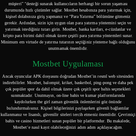
müşteri” “desteği sunarak kullanıcıların herhangi bir sorun yaşaması
durumunda hızlı çözümler sağlar. Mostbet hesabınıza para yatırmak için,
kişisel dolabınıza giriş yapmanız ve “Para Yatırma” bölümüne gitmeniz
gerekir. Ardından, sizin için uygun olan para yatırma yöntemini seçin ve
yatırmak istediğiniz tutarı girin. Mostbet, banka kartları, e-cüzdanlar ve
kripto para birimi dahil olmak üzere çeşitli para yatırma yöntemleri sunar.
Minimum em virtude de yatırma tutarının seçtiğiniz yönteme bağlı olduğunu
unutmamak önemlidir.
Mostbet Uygulaması
Ancak oyuncular APK dosyasını doğrudan Mostbet’in resmî web sitesinden
indirebilirler. Mostbet, balompié, kriket, basketbol, ping-pong ve daha pek
çok popüler spor da dahil olmak üzere çok çeşitli spor bahis seçenekleri
sunmaktadır. Unutmayın, on-line bahis ve kumar platformlarında
kaydolurken the girl zaman güvenlik önlemlerini göz önünde
bulundurmalısınız. Kişisel bilgilerinizi paylaşırken güvenli bağlantılar
kullanmanız ve lisanslı, güvenilir siteleri tercih etmeniz önemlidir. Çevrimiçi
bahis ve casino hizmetleri sunan popüler bir platformdur. Bu makalede,
Mostbet‘e nasıl kayıt olabileceğinizi adım adım açıklayacağım.