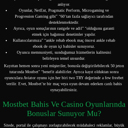
anlıyor.
Oyunlar, NetEnt, Pragmatic Perform, Microgaming ve
Progression Gaming gibi” “60’tan fazla sağlayıcı tarafından
desteklenmektedir.
Ayrıca, oyun sonuçlarının rastgele ve adil” “olduğunu garanti
etmek için bağımsız denetimler yapılır.
Kullanıcılarımıza” “ankle rehab ebook maç öncesi ankle rehab
ebook de oyun içi bahisler sunuyoruz.
Oyuncu memnuniyeti, sunduğumuz hizmetlerin kalitesini
belirleyen temel unsurdur.
Kayıttan hemen sonra yeni müşteriler, bonusla değiştirilebilecek 50 jeton
tutarında Mostbet” “benefit alabilirler. Ayrıca kayıt olduktan sonra
oyunculara Aviator oyunu için her biri two TRY değerinde a few freebet
verilir. Evet, Mostbet’te bir maç veya oyun devam ederken canlı bahis
oynayabilirsiniz.
Mostbet Bahis Ve Casino Oyunlarında
Bonuslar Sunuyor Mu?
Sitede, portal ile çalışmayı zorlaştırabilecek müdahaleci reklamlar, büyük