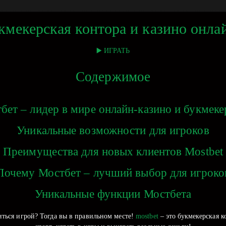
укмекерская контора и казино онла
▶️ ИГРАТЬ
Содержимое
бет – лидер в мире онлайн-казино и букмеке
Уникальные возможности для игроков
Преимущества для новых клиентов Mostbet
Почему Мостбет – лучший выбор для игроко
Уникальные функции Мостбета
иться игрой? Тогда вы в правильном месте!
mostbet
– это букмекерская к