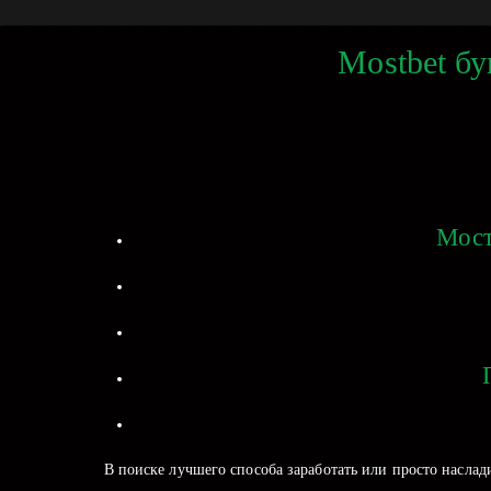
Mostbet б
Мост
В поиске лучшего способа заработать или просто наслад