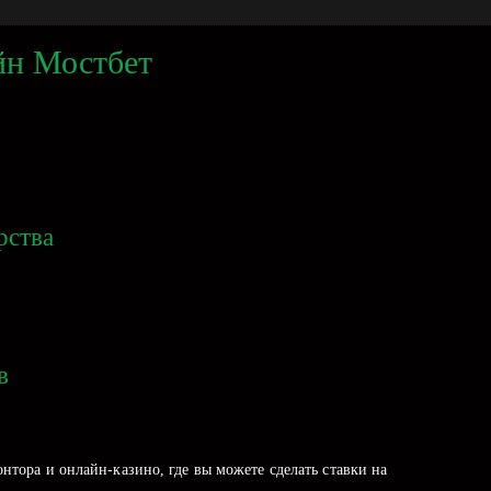
йн Мостбет
рства
в
онтора и онлайн-казино, где вы можете сделать ставки на