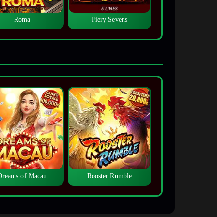
Roma
Fiery Sevens
Dreams of Macau
Rooster Rumble