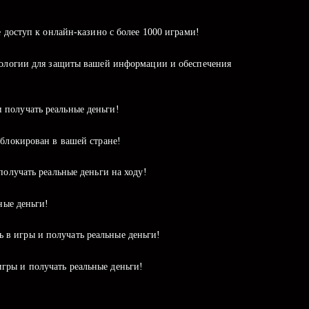
е доступ к онлайн-казино с более 1000 играми!
хнологии для защиты вашей информации и обеспечения
и получать реальные деньги!
аблокирован в вашей стране!
получать реальные деньги на ходу!
ные деньги!
ь в игры и получать реальные деньги!
 игры и получать реальные деньги!