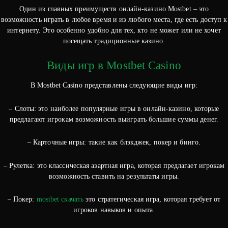
Один из главных преимуществ онлайн-казино Mostbet – это
возможность играть в любое время и из любого места, где есть доступ к
интернету. Это особенно удобно для тех, кто не может или не хочет
посещать традиционные казино.
Виды игр в Mostbet Casino
В Mostbet Casino представлены следующие виды игр:
– Слоты: это наиболее популярные игры в онлайн-казино, которые
предлагают игрокам возможность выиграть большие суммы денег.
– Карточные игры: такие как блэкджек, покер и бинго.
– Рулетка: это классическая азартная игра, которая предлагает игрокам
возможность ставить на результаты игры.
– Покер:
mostbet скачать
это стратегическая игра, которая требует от
игроков навыков и опыта.