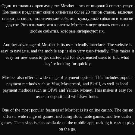
Один из главных преимуществ Mostbet – это ее широкий спектр услуг.
Компания предлагает своим клиентам более 20 типов ставок, включая
ставки на спорт, политические события, культурные события и многое
другое. Это означает, что клиенты Mostbet могут делать ставки на
любые события, которые интересуют их.
Another advantage of Mostbet is its user-friendly interface. The website is
easy to navigate, and the mobile app is also very user-friendly. This makes it
easy for new users to get started and for experienced users to find what
they’re looking for quickly.
Mostbet also offers a wide range of payment options. This includes popular
payment methods such as Visa, Mastercard, and Skrill, as well as local
payment methods such as QIWI and Yandex Money. This makes it easy for
users to deposit and withdraw funds.
One of the most popular features of Mostbet is its online casino. The casino
offers a wide range of games, including slots, table games, and live dealer
games. The casino is also available on the mobile app, making it easy to play
on the go.