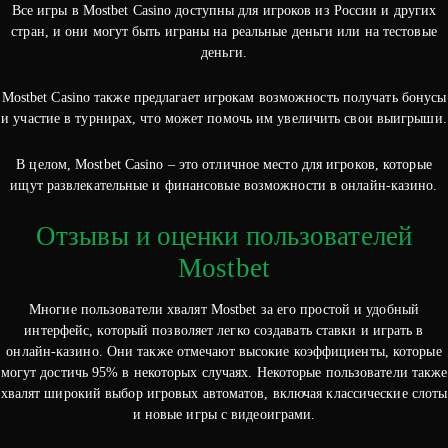
Все игры в Mostbet Casino доступны для игроков из России и других
стран, и они могут быть играны на реальные деньги или на тестовые
деньги.
Mostbet Casino также предлагает игрокам возможность получать бонусы
и участие в турнирах, что может помочь им увеличить свои выигрыши.
В целом, Mostbet Casino – это отличное место для игроков, которые
ищут развлекательные и финансовые возможности в онлайн-казино.
Отзывы и оценки пользователей
Mostbet
Многие пользователи хвалят Mostbet за его простой и удобный
интерфейс, который позволяет легко создавать ставки и играть в
онлайн-казино. Они также отмечают высокие коэффициенты, которые
могут достичь 95% в некоторых случаях. Некоторые пользователи также
хвалят широкий выбор игровых автоматов, включая классические слоты
и новые игры с видеоиграми.