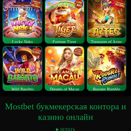
Lucky Neko
Fortune Tiger
Treasures of Aztec
Wild Bandito
Dreams of Macau
Rooster Rumble
Mostbet букмекерская контора и
казино онлайн
▶️ ИГРАТЬ