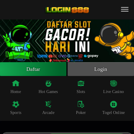
Beranda
Slot Online
Live Casino
Sportsbook
Arcade
Togel Online
Daftar
Login
Poker
Whatsapp
Home
Hot Games
Slots
Live Casino
Telegram
Sports
Arcade
Poker
Togel Online
Livechat