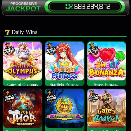
Daily Wins
Gates of Olympus
Starlight Princess
Sweet Bonanza