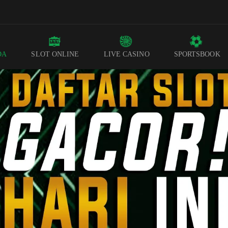
DA
SLOT ONLINE
LIVE CASINO
SPORTSBOOK