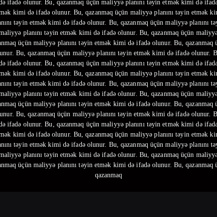
də ifadə olunur. Bu, qazanmaq üçün maliyyə planını təyin etmək kimi də ifad
tmək kimi də ifadə olunur. Bu, qazanmaq üçün maliyyə planını təyin etmək ki
nını təyin etmək kimi də ifadə olunur. Bu, qazanmaq üçün maliyyə planını t
maliyyə planını təyin etmək kimi də ifadə olunur. Bu, qazanmaq üçün maliyy
zanmaq üçün maliyyə planını təyin etmək kimi də ifadə olunur. Bu, qazanmaq ü
unur. Bu, qazanmaq üçün maliyyə planını təyin etmək kimi də ifadə olunur. 
də ifadə olunur. Bu, qazanmaq üçün maliyyə planını təyin etmək kimi də ifad
tmək kimi də ifadə olunur. Bu, qazanmaq üçün maliyyə planını təyin etmək ki
nını təyin etmək kimi də ifadə olunur. Bu, qazanmaq üçün maliyyə planını t
maliyyə planını təyin etmək kimi də ifadə olunur. Bu, qazanmaq üçün maliyy
zanmaq üçün maliyyə planını təyin etmək kimi də ifadə olunur. Bu, qazanmaq ü
unur. Bu, qazanmaq üçün maliyyə planını təyin etmək kimi də ifadə olunur. 
də ifadə olunur. Bu, qazanmaq üçün maliyyə planını təyin etmək kimi də ifad
tmək kimi də ifadə olunur. Bu, qazanmaq üçün maliyyə planını təyin etmək ki
nını təyin etmək kimi də ifadə olunur. Bu, qazanmaq üçün maliyyə planını t
maliyyə planını təyin etmək kimi də ifadə olunur. Bu, qazanmaq üçün maliyy
zanmaq üçün maliyyə planını təyin etmək kimi də ifadə olunur. Bu, qazanmaq ü
qazanmaq