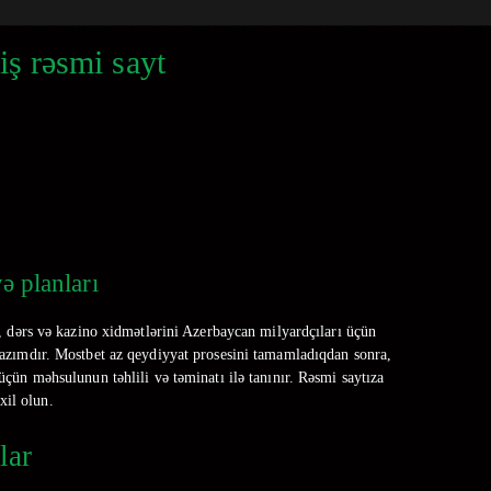
ş rəsmi sayt
ə planları
, dərs və kazino xidmətlərini Azerbaycan milyardçıları üçün
azımdır. Mostbet az qeydiyyat prosesini tamamladıqdan sonra,
çün məhsulunun təhlili və təminatı ilə tanınır. Rəsmi saytıza
xil olun.
lar