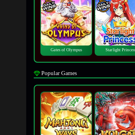
Gates of Olympus
Starlight Princes
Popular Games