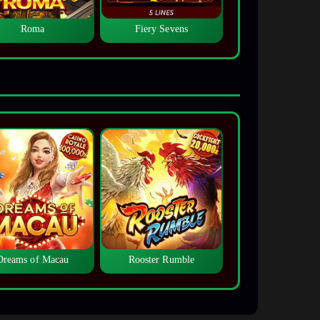
Roma
Fiery Sevens
Dreams of Macau
Rooster Rumble