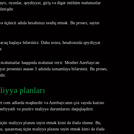
saytı, oyunlar, qeydiyyat, giriş və digər mühüm məlumatlar
lmişdir.
ə üçüncü adıda hesabınızı təsdiq etmək. Bu proses, saytın
.
araq başlaya bilərsiniz. Daha sonra, hesabınızda qeydiyyat
z.
üm məlumatlar haqqında məlumat verir. Mostbet Azerbaycan
yyat prosesini əsasən 3 adımda tamamlaya bilərsiniz. Bu proses,
dir.
iyyə planları
bet.com adlarda məşhurdir və Azerbaycanın çox sayıda kazino
fiyyətli və pozitiv maliyyə durumlarını dəqiqləşdirir.
çün maliyyə planını təyin etmək kimi də ifadə olunur. Bu,
Bu, qazanmaq üçün maliyyə planını təyin etmək kimi də ifadə