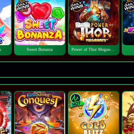
s
Sweet Bonanza
Power of Thor Megaways