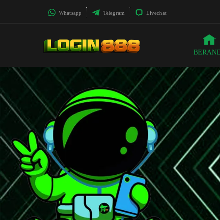
Whatsapp
Telegram
Livechat
BERAN