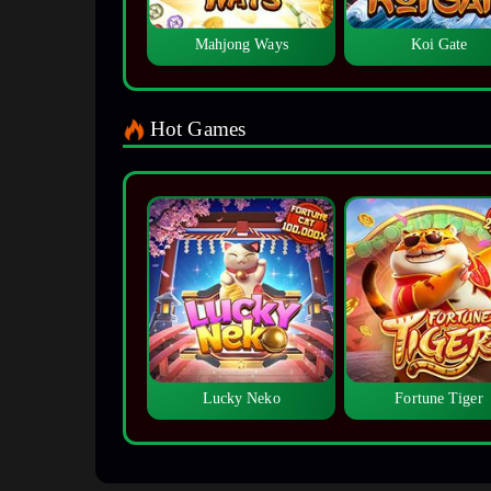
Mahjong Ways
Koi Gate
Hot Games
Lucky Neko
Fortune Tiger