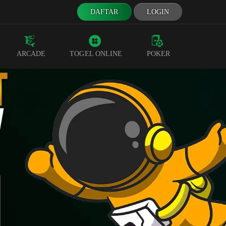
DAFTAR
LOGIN
ARCADE
TOGEL ONLINE
POKER