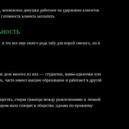
х, московские девушки работают на удержание клиентов.
 готовность клиента заплатить.
ьность
это все еще своего рода табу для порой смелого, но в
ом деле многие из них — студентки, мамы-одиночки или
и, часто имеют высшее образование и работают в другой
общества, стирая границы между развлечениями и личной
тором мало говорят в обществе, однако по-прежнему