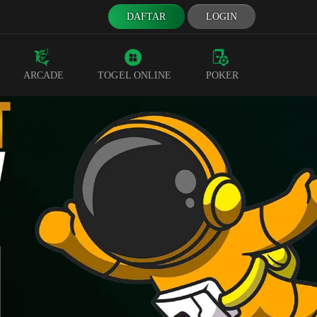
DAFTAR
LOGIN
ARCADE
TOGEL ONLINE
POKER