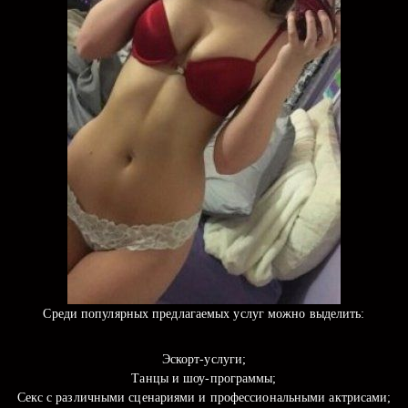
Среди популярных предлагаемых услуг можно выделить:
Эскорт-услуги;
Танцы и шоу-программы;
Секс с различными сценариями и профессиональными актрисами;