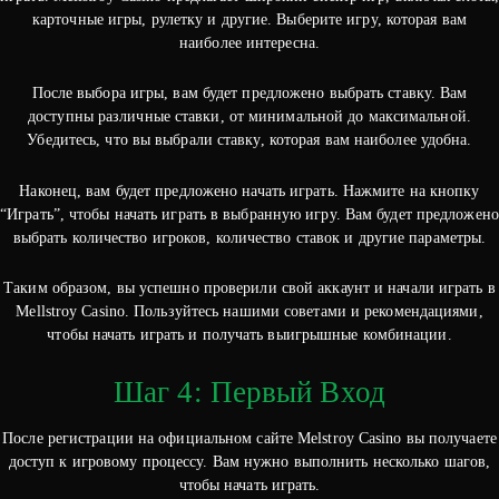
карточные игры, рулетку и другие. Выберите игру, которая вам
наиболее интересна.
После выбора игры, вам будет предложено выбрать ставку. Вам
доступны различные ставки, от минимальной до максимальной.
Убедитесь, что вы выбрали ставку, которая вам наиболее удобна.
Наконец, вам будет предложено начать играть. Нажмите на кнопку
“Играть”, чтобы начать играть в выбранную игру. Вам будет предложено
выбрать количество игроков, количество ставок и другие параметры.
Таким образом, вы успешно проверили свой аккаунт и начали играть в
Mellstroy Casino. Пользуйтесь нашими советами и рекомендациями,
чтобы начать играть и получать выигрышные комбинации.
Шаг 4: Первый Вход
После регистрации на официальном сайте Melstroy Casino вы получаете
доступ к игровому процессу. Вам нужно выполнить несколько шагов,
чтобы начать играть.