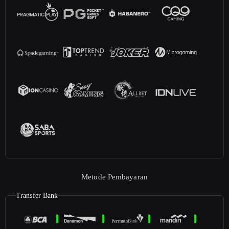
Metode Pembayaran
Transfer Bank