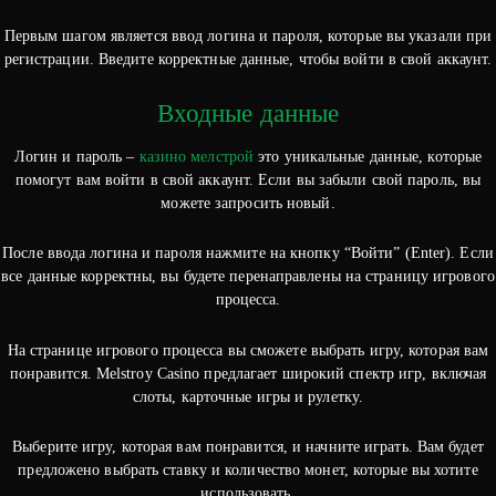
Первым шагом является ввод логина и пароля, которые вы указали при
регистрации. Введите корректные данные, чтобы войти в свой аккаунт.
Входные данные
Логин и пароль –
казино мелстрой
это уникальные данные, которые
помогут вам войти в свой аккаунт. Если вы забыли свой пароль, вы
можете запросить новый.
После ввода логина и пароля нажмите на кнопку “Войти” (Enter). Если
все данные корректны, вы будете перенаправлены на страницу игрового
процесса.
На странице игрового процесса вы сможете выбрать игру, которая вам
понравится. Melstroy Casino предлагает широкий спектр игр, включая
слоты, карточные игры и рулетку.
Выберите игру, которая вам понравится, и начните играть. Вам будет
предложено выбрать ставку и количество монет, которые вы хотите
использовать.