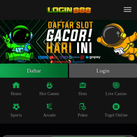
Beranda
Slot Online
Live Casino
Sportsbook
Arcade
Togel Online
Daftar
Login
Poker
Whatsapp
Home
Hot Games
Slots
Live Casino
Telegram
Sports
Arcade
Poker
Togel Online
Livechat