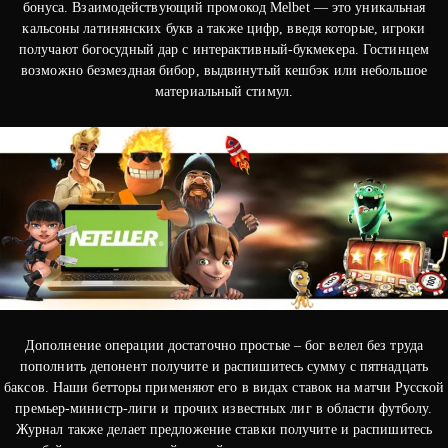
бонуса. Взаимодействующий промокод Melbet — это уникальная
кальсоны латинянских букв а также цифр, введя которые, игроки
получают богосудный дар с интерактивный-букмекера. Гостинцем
возможно безмездная бибор, выдвинутый кешбэк или небольшое
материальный стимул.
Дополнение операции достаточно простые – бог велел без труда
пополнить депонент получите и распишитесь сумму с пятнадцать
баксов. Наши бетторы применяют его в видах ставок на матчи Русской
премьер-министр-лиги и прочих известных лиг в области футболу.
Журнал также делает предложение ставки получите и распишитесь