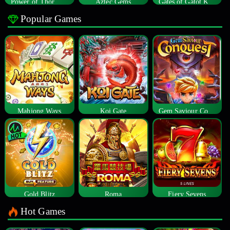
Power of Thor Megaways
Aztec Gems
Gates of Gatot Kaca
Popular Games
Mahjong Ways
Koi Gate
Gem Saviour Conquest
Gold Blitz
Roma
Fiery Sevens
Hot Games