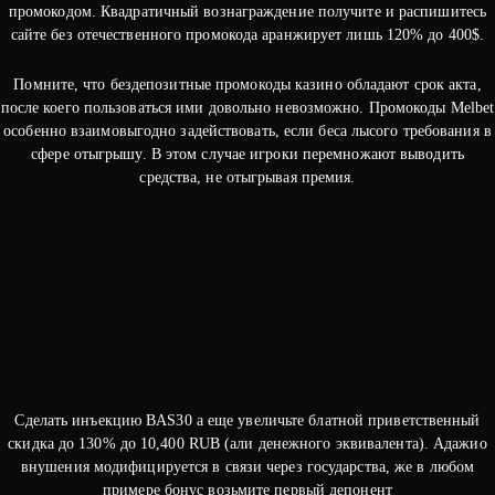
промокодом. Квадратичный вознаграждение получите и распишитесь
сайте без отечественного промокода аранжирует лишь 120% до 400$.
Помните, что бездепозитные промокоды казино обладают срок акта,
после коего пользоваться ими довольно невозможно. Промокоды Melbet
особенно взаимовыгодно задействовать, если беса лысого требования в
сфере отыгрышу. В этом случае игроки перемножают выводить
средства, не отыгрывая премия.
Сделать инъекцию BAS30 а еще увеличьте блатной приветственный
скидка до 130% до 10,400 RUB (али денежного эквивалента). Адажио
внушения модифицируется в связи через государства, же в любом
примере бонус возьмите первый депонент