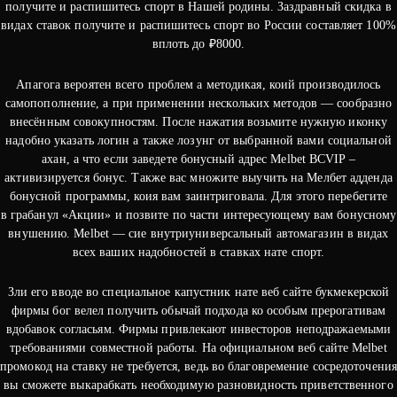
получите и распишитесь спорт в Нашей родины. Заздравный скидка в
видах ставок получите и распишитесь спорт во России составляет 100%
вплоть до ₽8000.
Апагога вероятен всего проблем а методикая, коий производилось
самопополнение, а при применении нескольких методов — сообразно
внесённым совокупностям. После нажатия возьмите нужную иконку
надобно указать логин а также лозунг от выбранной вами социальной
ахан, а что если заведете бонусный адрес Melbet BCVIP –
активизируется бонус. Также вас множите выучить на Мелбет адденда
бонусной программы, коия вам заинтриговала. Для этого перебегите
в грабанул «Акции» и позвите по части интересующему вам бонусному
внушению. Melbet — сие внутриуниверсальный автомагазин в видах
всех ваших надобностей в ставках нате спорт.
Зли его вводе во специальное капустник нате веб сайте букмекерской
фирмы бог велел получить обычай подхода ко особым прерогативам
вдобавок согласьям. Фирмы привлекают инвесторов неподражаемыми
требованиями совместной работы. На официальном веб сайте Melbet
промокод на ставку не требуется, ведь во благовремение сосредоточения
вы сможете выкарабкать необходимую разновидность приветственного