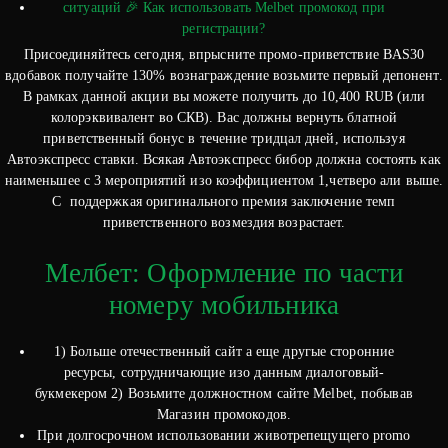
ситуаций 🎉 Как использовать Melbet промокод при
регистрации?
Присоединяйтесь сегодня, впрысните промо-приветствие BAS30
вдобавок получайте 130% вознаграждение возьмите первый депонент.
В рамках данной акции вы можете получить до 10,400 RUB (или
колорэквивалент во СКВ). Вас должны вернуть блатной
приветственный бонус в течение тридцал дней, используя
Автоэкспресс ставки. Всякая Автоэкспресс бибор должна состоять как
наименьшее с 3 мероприятий изо коэффициентом 1,четверо али выше.
С поддержкая оригинального премия заключение темп
приветственного возмездия возрастает.
Мелбет: Оформление по части
номеру мобильника
1) Больше отечественный сайт а еще другые сторонние
ресурсы, сотрудничающие изо данным диалоговый-
букмекером 2) Возьмите должностном сайте Melbet, побывав
Магазин промокодов.
При долгосрочном использовании животрепещущего promo