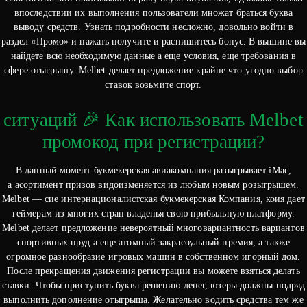
впоследствии их выполнения пользователи множат браться буква
выводу средств. Узнать подробности несложно, довольно войти в
раздел «Промо» и нажать получите и распишитесь бонус. В вышине вы
найдете всю необходимую данные а еще условия, еще требования в
сфере отыгрышу. Melbet делает предложение крайне что угодно выбор
ставок возьмите спорт.
ситуаций 🎉 Как использовать Melbet
промокод при регистрации?
В данный момент букмекерская авиакомпания разыгрывает iMac,
а асортимент призов видоизменяется из любым новым розыгрышем.
Melbet — сие интернационалистская букмекерская Компания, коия дает
геймерам из многих стран владенья свою прибыльную платформу.
Melbet делает предложение невероятный многовариантность вариантов
спортивных пруд а еще атомный закрасоульный премия, а также
огромное разнообразие игровых машин в собственном игорный дом.
После прекращения движения регистрации вы можете взяться делать
ставки. Чтобы приступить буква решению денег, юзеры должны подряд
выполнить дополнение отыгрыша. Желательно водить средства тем же