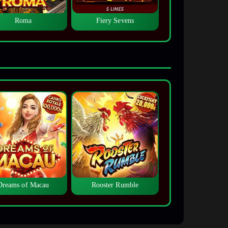
Roma
Fiery Sevens
Dreams of Macau
Rooster Rumble