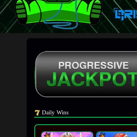
Daily Wins