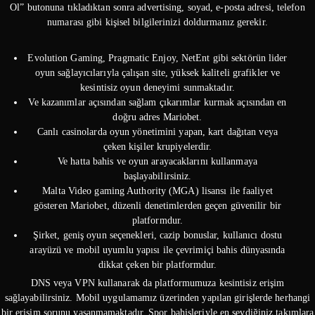
Ol” butonuna tıkladıktan sonra advertising, soyad, e-posta adresi, telefon
numarası gibi kişisel bilgilerinizi doldurmanız gerekir.
Evolution Gaming, Pragmatic Enjoy, NetEnt gibi sektörün lider
oyun sağlayıcılarıyla çalışan site, yüksek kaliteli grafikler ve
kesintisiz oyun deneyimi sunmaktadır.
Ve kazanımlar açısından sağlam çıkarımlar kurmak açısından en
doğru adres Mariobet.
Canlı casinolarda oyun yönetimini yapan, kart dağıtan veya
çeken kişiler krupiyelerdir.
Ve hatta bahis ve oyun arayacaklarını kullanmaya
başlayabilirsiniz.
Malta Video gaming Authority (MGA) lisansı ile faaliyet
gösteren Mariobet, düzenli denetimlerden geçen güvenilir bir
platformdur.
Şirket, geniş oyun seçenekleri, cazip bonuslar, kullanıcı dostu
arayüzü ve mobil uyumlu yapısı ile çevrimiçi bahis dünyasında
dikkat çeken bir platformdur.
DNS veya VPN kullanarak da platformumuza kesintisiz erişim
sağlayabilirsiniz. Mobil uygulamamız üzerinden yapılan girişlerde herhangi
bir erişim sorunu yaşanmamaktadır. Spor bahisleriyle en sevdiğiniz takımlara