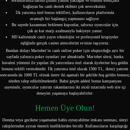
Sorunlarınıza daima çözüm yanlısı yaklaşan ve olumlu sonuçlara
bağlayan bu canlı destek ekibini çok seveceksiniz.
İlk yatırıma özel bonus teklifleri, kullanıcıların platformda
avantajlı bir başlangıç yapmasını sağlıyor.
Bu sayede kazanması beklenen kuponlar, sabırsız oyuncular için
çok az kar marjı azalmasıyla bakiyeye yansır.
HD kalitesinde canlı yayın teknolojisi ve profesyonel krupiyeler
eşliğinde gerçek casino atmosferini evinize taşıyoruz.
Bundan dolayı Mariobet’in canlı online poker için oluşturduğu ayrı bir
sayfada yalnızca poker oyunları yer almaktadır. Mariobet sitesi, banka
havalesi yöntemi ile yapılan ilk yatırımlara özel olarak üyelerine hoş geldin
bonusu teklifi vermektedir. İlk yatırıma özel olarak 1500 TL, ikinci yatırım
sonrasında da 1000 TL olmak üzere iki aşamalı bir şekilde hoş geldin bonusu,
siteden talep edilebilmektedir. Bahsi geçen added bonus kampanyası
sayesinde, oyuncular yatırım rakamlarının iki misli tutarında web site içi
deneyim yaşamaya başlayabilirler.
Hemen Üye Olun!
Donma veya gecikme yaşamadan bahis oynayabilme imkanı sunması, siteyi
rakiplerinden ayıran önemli özelliklerden biridir. Kullanıcıların karşılaştığı