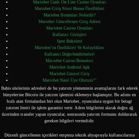
Mariobet Canlı On Line Casino Oyunları
Mariobet Giriş Sitesi Bonus Özellikleri
Mariobet Bonusları Nelerdir?
Mariobet Güncellenen Giriş Adresi
Mariobet Casino Oyunları
Kullanıcı Görüşleri
Spor Bahisleri
Mariobet’in Özellikleri Ve Kolaylıkları
Kullanıcı Değerlendirmeleri
Marıobet Casino Bonusları
Mariobet Android Apk
Mariobet Güncel Giriş
Mariobet Nasıl Üye Olurum?”
Bahis sitelerinin adresleri de bu yatırım yönteminin avantajlarını fark ederek
bünyelerine Bitcoin ile yatırım işlemini eklemeye başlamıştır. Bu adımı en
hızlı atan firmalardan biri olan Mariobet, oyunculara uygun bir betagt
yatırım limiti ile işlem garantisi verir. Adres bilgilerini alarak doğru ağ
üzerinden transfer yapan oyuncular, sonrasında yatırım formunu doldurarak
gereken bilgileri vermelidir.
Düzenli güncellenen içerikleri empieza teknik altyapısıyla kullanıcılarına