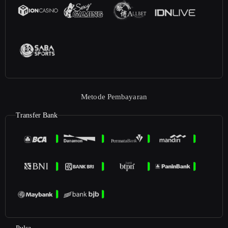
Metode Pembayaran
Transfer Bank