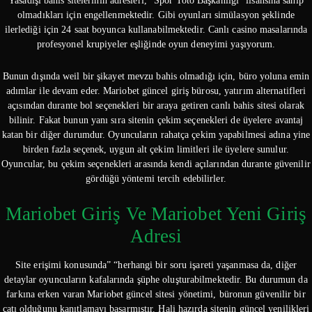
Yasadışı bahis sitelerinin adresleri, “Spor Toto Başkanlığı” lisansına sahip
olmadıkları için engellenmektedir. Gibi oyunları simülasyon şeklinde
ilerlediği için 24 saat boyunca kullanabilmektedir. Canlı casino masalarında
profesyonel krupiyeler eşliğinde oyun deneyimi yaşıyorum.
Bunun dışında weil bir şikayet mevzu bahis olmadığı için, büro yoluna emin
adımlar ile devam eder. Mariobet güncel giriş bürosu, yatırım alternatifleri
açısından durante bol seçenekleri bir araya getiren canlı bahis sitesi olarak
bilinir. Fakat bunun yanı sıra sitenin çekim seçenekleri de üyelere avantaj
katan bir diğer durumdur. Oyuncuların rahatça çekim yapabilmesi adına yine
birden fazla seçenek, uygun alt çekim limitleri ile üyelere sunulur.
Oyuncular, bu çekim seçenekleri arasında kendi açılarından durante güvenilir
gördüğü yöntemi tercih edebilirler.
Mariobet Giriş Ve Mariobet Yeni Giriş
Adresi
Site erişimi konusunda” “herhangi bir soru işareti yaşanmasa da, diğer
detaylar oyuncuların kafalarında şüphe oluşturabilmektedir. Bu durumun da
farkına erken varan Mariobet güncel sitesi yönetimi, büronun güvenilir bir
çatı olduğunu kanıtlamayı başarmıştır. Hali hazırda sitenin güncel yenilikleri