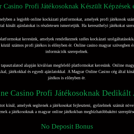
 Casino Profi Játékosoknak Készült Képzések 
melyben a legjobb online kockázati platformokat, amelyek profi játékosok szá
 kínált ajánlatokat is részletesen ismertetjük. Ha kereszthelyi játékokat szere
latformokat keresünk, amelyek rendelkeznek széles kockázati szolgáltatásokka
 közül számos profi játékos is előnyben ér. Online casino magyar szövegben érhet
információk szerepelnek.
os tapasztalatod alapján kiválóan megfelelő platformokat keresünk. Online mag
kal, játékokkal és egyedi ajánlatokkal. A Magyar Online Casino cég által kíná
játékos is előnyben ér.
ne Casino Profi Játékosoknak Dedikált 
tot kínál, amelyek segítenek a játékosokat fejleszteni, győzelmek számát növe
tenek a játékosoknak a magyar online játékokban megbízhatóbbaként szereplés
No Deposit Bonus