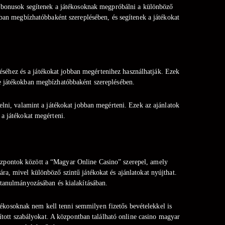
a bonusok segítenek a játékosoknak megpróbálni a különböző
kban megbízhatóbbaként szereplésében, és segítenek a játékokat
éséhez és a játékokat jobban megértenihez használhatják. Ezek
e játékokban megbízhatóbbaként szereplésében.
elni, valamint a játékokat jobban megérteni. Ezek az ajánlatok
 a játékokat megérteni.
özpontok között a “Magyar Online Casino” szerepel, amely
a, mivel különböző szintű játékokat és ajánlatokat nyújthat.
tanulmányozásában és kialakításában.
ékosoknak nem kell tenni semmilyen fizetős bevételekkel is
sított szabályokat. A központban található online casino magyar