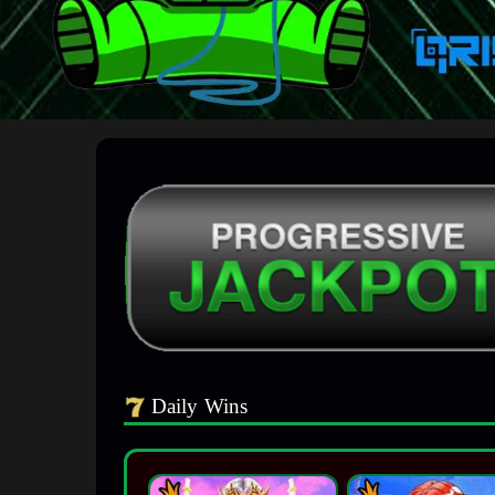
Daily Wins