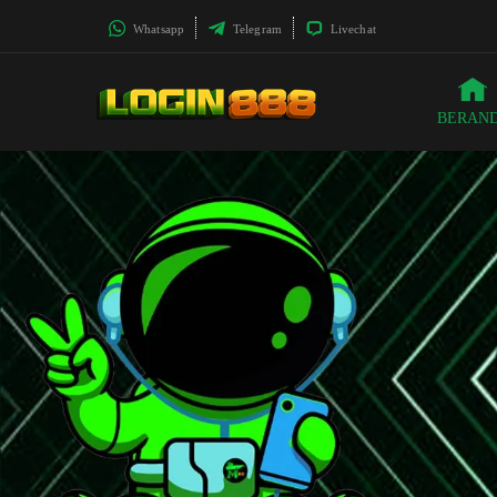
Whatsapp
Telegram
Livechat
BERAN