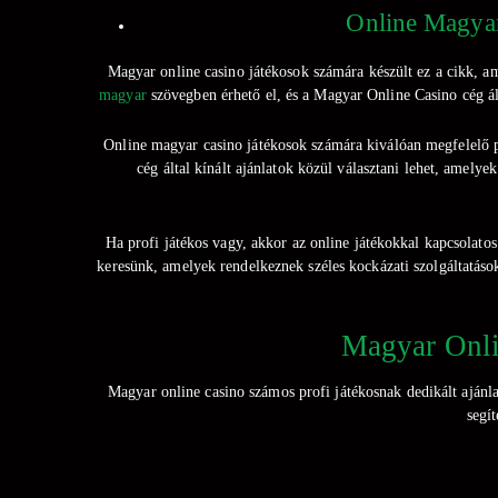
Online Magyar
Magyar online casino játékosok számára készült ez a cikk, a
magyar
szövegben érhető el, és a Magyar Online Casino cég által
Online magyar casino játékosok számára kiválóan megfelelő p
cég által kínált ajánlatok közül választani lehet, amelyek
Ha profi játékos vagy, akkor az online játékokkal kapcsolat
keresünk, amelyek rendelkeznek széles kockázati szolgáltatások
Magyar Onli
Magyar online casino számos profi játékosnak dedikált ajánla
segí