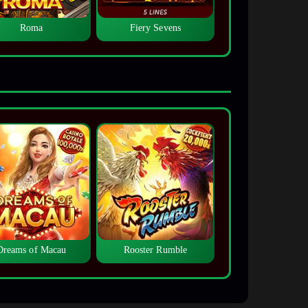
Roma
Fiery Sevens
Dreams of Macau
Rooster Rumble