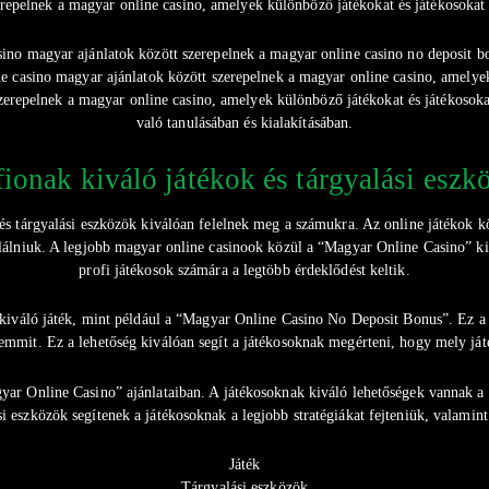
erepelnek a magyar online casino, amelyek különböző játékokat és játékosokat
ino magyar ajánlatok között szerepelnek a magyar online casino no deposit bo
ine casino magyar ajánlatok között szerepelnek a magyar online casino, amelye
zerepelnek a magyar online casino, amelyek különböző játékokat és játékosokat
való tanulásában és kialakításában.
fionak kiváló játékok és tárgyalási eszk
és tárgyalási eszközök kiválóan felelnek meg a számukra. Az online játékok k
lálniuk. A legjobb magyar online casinook közül a “Magyar Online Casino” kiv
profi játékosok számára a legtöbb érdeklődést keltik.
 kiváló játék, mint például a “Magyar Online Casino No Deposit Bonus”. Ez a 
emmit. Ez a lehetőség kiválóan segít a játékosoknak megérteni, hogy mely játé
ar Online Casino” ajánlataiban. A játékosoknak kiváló lehetőségek vannak a 
si eszközök segítenek a játékosoknak a legjobb stratégiákat fejteniük, valamint 
Játék
Tárgyalási eszközök