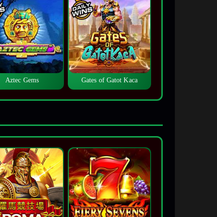
Aztec Gems
Gates of Gatot Kaca