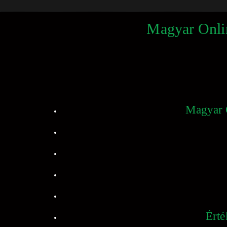
Magyar Onlin
Magyar O
Érté