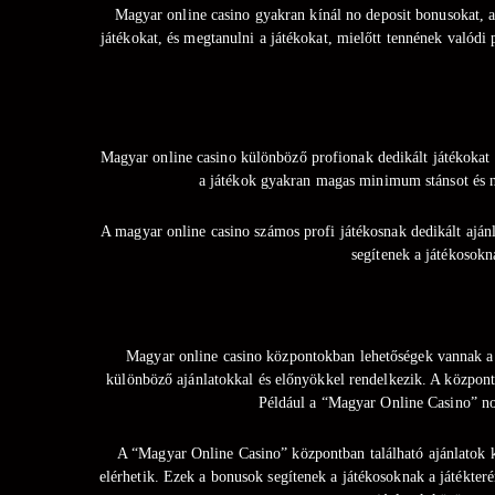
Magyar online casino gyakran kínál no deposit bonusokat, 
játékokat, és megtanulni a játékokat, mielőtt tennének valódi
Magyar online casino különböző profionak dedikált játékokat 
a játékok gyakran magas minimum stánsot és n
A magyar online casino számos profi játékosnak dedikált ajánl
segítenek a játékosokn
Magyar online casino központokban lehetőségek vannak a 
különböző ajánlatokkal és előnyökkel rendelkezik. A központ
Például a “Magyar Online Casino” no
A “Magyar Online Casino” központban található ajánlatok k
elérhetik. Ezek a bonusok segítenek a játékosoknak a játékteré