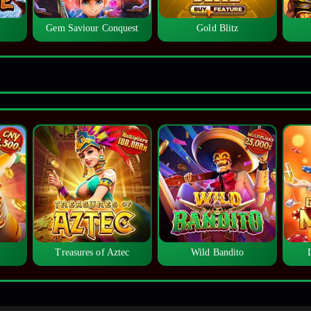
Gem Saviour Conquest
Gold Blitz
Treasures of Aztec
Wild Bandito