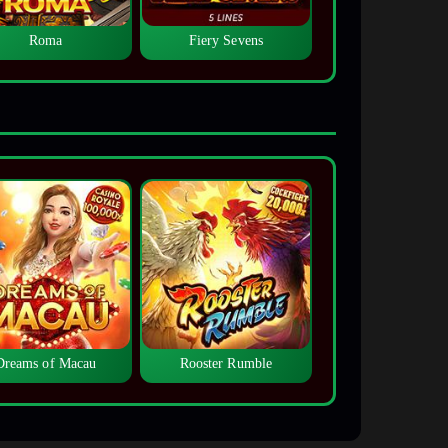
Roma
Fiery Sevens
Dreams of Macau
Rooster Rumble