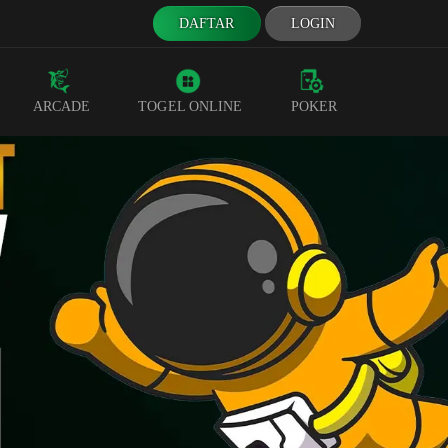
DAFTAR
LOGIN
ARCADE
TOGEL ONLINE
POKER