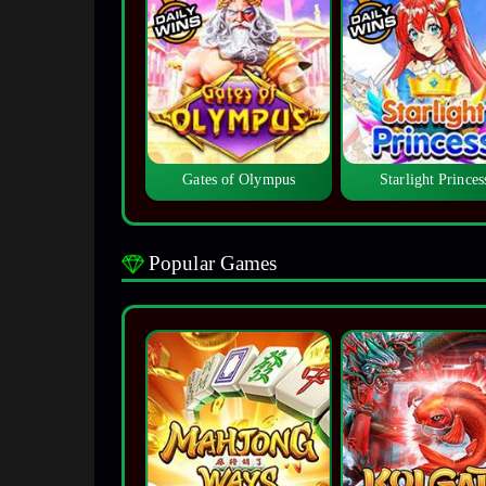
Gates of Olympus
Starlight Princes
Popular Games