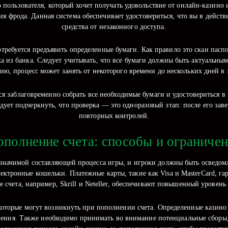
пользователя, который хочет получать удовольствие от онлайн-казино
фрода. Данная система обеспечивает удостовериться, что вы в действи
средства от незаконного доступа.
ребуется предъявить определенные бумаги. Как правило это скан паспо
а из банка. Следует учитывать, что все бумаги должны быть актуальн
, процесс может занять от некоторого времени до нескольких дней в з
я заблаговременно собрать все необходимые бумаги и удостовериться в
дует подчеркнуть, что проверка — это одноразовый этап: после его за
повторных контролей.
полнение счета: способы и ограниче
 значимой составляющей процесса игры, и игроки должны быть осведом
ектронные кошельки. Платежные карты, такие как Visa и MasterCard, г
 счета, например, Skrill и Neteller, обеспечивают повышенный уровень
, которые могут возникнуть при пополнении счета. Определенные кази
нения. Также необходимо принимать во внимание потенциальные сборы,