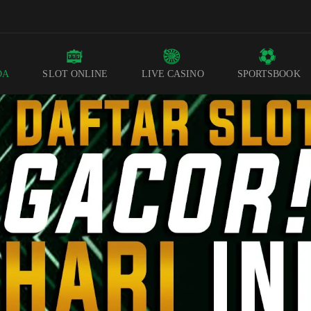
DA
SLOT ONLINE
LIVE CASINO
SPORTSBOOK