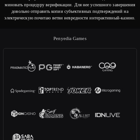
миновать процедуру верификации. Для нее успешного завершения
довольно отправить копии субъективных подтверждений на
электрическую почитаю ветви невредности интерактивный-казино.
Penyedia Games