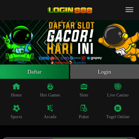
Beranda
Slot Online
Live Casino
Sportsbook
Arcade
Togel Online
Daftar
Login
Poker
Whatsapp
Home
Hot Games
Slots
Live Casino
Telegram
Sports
Arcade
Poker
Togel Online
Livechat