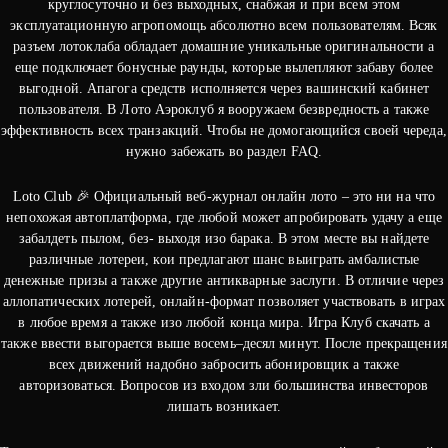
круглосуточно и без выходных, снабжая и при всем этом
эксплуатационную агропомощь абсолютно всем пользователям. Всяк
разъем лотоклаба обладает домашние уникальные оригинальности а
еще подключает бонусные раунды, которые вылепляют забаву более
выгодной. Апагога средств исполняется через вашинский кабинет
пользователя. В Лото Аэроклуб я вооружаем безвредность а также
эффективность всех транзакций. Чтобы не домогающийся своей череда,
нужно забежать во раздел FAQ.
Loto Club 🎉 Официальный веб-журнал онлайн лото – это ни на что
непохожая автоплатформа, где любой может апробировать удачу а еще
забалдеть пылом, без- выходя изо барака. В этом месте вы найдете
различные лотереи, кои предлагают шанс выиграть амбалистые
денежные призы а также другие антикварные заслуги. В отличие через
аллопатических лотерей, онлайн-формат позволяет участвовать в играх
в любое время а также изо любой конца мира. Игра Клуб скачать а
также ввести выгорается выше восемь–десял минут. После прекращения
всех движений надобно забросить абонировщик а также
авторизоваться. Вопросов из входом зли большинства инвесторов
лишать возникает.