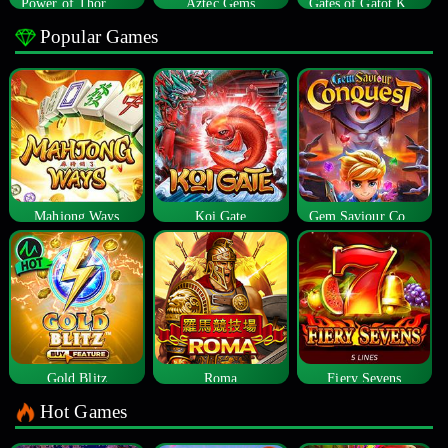
Power of Thor Megaways
Aztec Gems
Gates of Gatot Kaca
Popular Games
Mahjong Ways
Koi Gate
Gem Saviour Conquest
Gold Blitz
Roma
Fiery Sevens
Hot Games