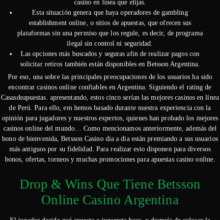
casino en línea que elijas.
Esta situación genera que haya operadores de gambling
establishment online, o sitios de apuestas, que ofrecen sus
plataformas sin una permiso que los regule, es decir, de programa
ilegal sin control ni seguridad.
Las opciones más buscados y seguras afin de realizar pagos con
solicitar retiros también están disponibles en Betsson Argentina.
Por eso, una sobre las principales preocupaciones de los usuarios ha sido
encontrar casinos online confiables en Argentina. Siguiendo el rating de
Casasdeapuestas. apresentando, estos cinco serían las mejores casinos en línea
de Perú. Para ello, em hemos basado durante nuestra experiencia con la
opinión para jugadores y nuestros expertos, quienes han probado los mejores
casinos online del mundo… Como mencionamos anteriormente, además del
bono de bienvenida, Betsson Casino dia a dia están premiando a sus usuarios
más antiguos por su fidelidad. Para realizar esto disponen para diversos
bonos, ofertas, torneos y muchas promociones para apuestas casino online.
Drop & Wins Que Tiene Betsson
Online Casino Argentina