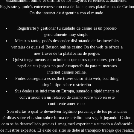
establishment online es distinto de los mayores referentes actualmente.
Regístrate y podrás entretenerse con una de las mejores plataformas de Casino
On the internet de Argentina con el mundo.
Registrarte y gestionar tu cuidado de casino es un proceso
generalmente muy simple.
Mientras tanto, podés descender disfrutando de las increíbles
ventajas os quais el Betsson online casino On the web te ofrece a
new través de tu plataforma de juegos.
Quizá tenga menos conocimiento que otros operadores, pero la
papel de sus juegos no pasó desapercibida para numerosos
internet casinos online.
Podés conseguir a estos the través de su sitio web, bad thing
ningún tipo sobre restricción.
Sus dealers se iniciaron en Europa, sumado a rápidamente se
convirtieron en un relativo de casino sobre vivo en este
continente americano.
Son ofertas o qual te devuelven legítimo porcentaje de tus potenciales
pérdidas sobre el casino sobre forma de crédito para seguir jugando. Casino.
com se ha desarrollado gracias i smag med experiencia sumado a dedicación
de nuestros expertos. El éxito del sitio se debe al trabajoso trabajo que realiza