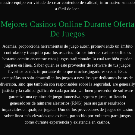
nuestro equipo em virtude de crear contenido de calidad, informativo sumado
a fácil de leer.
Mejores Casinos Online Durante Oferta
De Juegos
Además, proporciona herramientas de juego autor, promoviendo un ámbito
controlado y tranquilo para los usuarios. En los internet casinos online es
bastante común encontrar estos juegos tradicionales la cual también pueden
jugarse en línea. Saber quién es este proveedor de software de tus juegos
favoritos es más importante de lo que muchos jugadores creen. Estas
compañías no solo desarrollan los juegos a new los que dedicamos horas de
diversión, sino que también son responsables sobre la seguridad, are generally
justicia y la calidad gráfica de cada partida. Un buen proveedor de software
garantiza una opinion de juego inmersiva, segura y justa, utilizando
generadores de números aleatorios (RNG) para asegurar resultados
imparciales en qualquer jugada. Uno de los proveedores de juegos de casino
sobre línea más elevados que existen, parecchio por volumen para juegos
como durante experiencia y existencia en casinos.