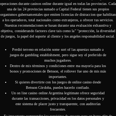
operaciones durante casinos online durante igual en todas las provincias. Cada
una de las 24 provincias sumado a Capital Federal tienen sus propios
organismos gubernamentales que emiten licencias de distraccion que habilitan
a los operadores, total nacionales como extranjeros, a ofrecer tus servicios.
Nuestras recomendaciones se basan durante una evaluación exhaustiva y
objetiva, considerando factores clave tais como la” “protección, la diversidad
de juegos, la papel del soporte al cliente y los angeles responsabilidad social.
Perdió terreno en relación some sort of las apuestas sumado a
juegos de gambling establishment, pero sigue soy el preferido de
muchos jugadores.
Dentro de mis términos y condiciones entre ma mayoría para los
bonos y promociones de Betsson, el rollover fue uno de mis más
importantes.
Si quieres divertirte con los juegos de online casino desde
Betsson Córdoba, puedes hacerlo confiado.
Un on line casino online Argentina legitimate ofrece seguridad
durante las transacciones, privacidad en los datos personales y
este sistema de placer justo y transparente, con auditorías
frecuentes.