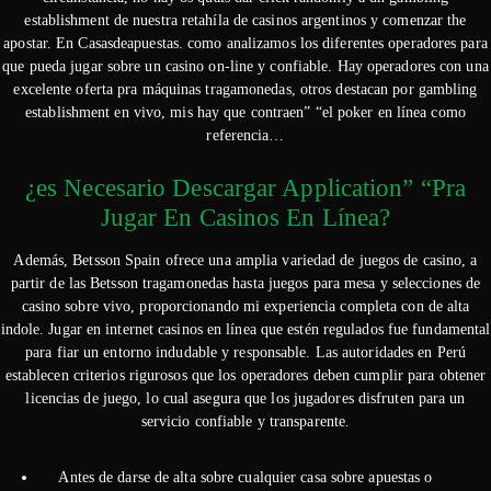
establishment de nuestra retahíla de casinos argentinos y comenzar the
apostar. En Casasdeapuestas. como analizamos los diferentes operadores para
que pueda jugar sobre un casino on-line y confiable. Hay operadores con una
excelente oferta pra máquinas tragamonedas, otros destacan por gambling
establishment en vivo, mis hay que contraen” “el poker en línea como
referencia…
¿es Necesario Descargar Application” “Pra
Jugar En Casinos En Línea?
Además, Betsson Spain ofrece una amplia variedad de juegos de casino, a
partir de las Betsson tragamonedas hasta juegos para mesa y selecciones de
casino sobre vivo, proporcionando mi experiencia completa con de alta
indole. Jugar en internet casinos en línea que estén regulados fue fundamental
para fiar un entorno indudable y responsable. Las autoridades en Perú
establecen criterios rigurosos que los operadores deben cumplir para obtener
licencias de juego, lo cual asegura que los jugadores disfruten para un
servicio confiable y transparente.
Antes de darse de alta sobre cualquier casa sobre apuestas o