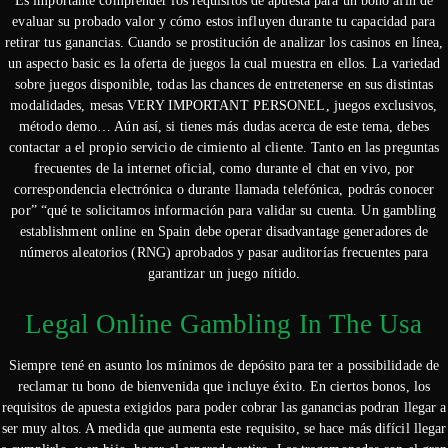
Es importante comprender los requisitos de apuesta para un bono afin de
evaluar su probado valor y cómo estos influyen durante tu capacidad para
retirar tus ganancias. Cuando se prostitución de analizar los casinos en línea,
un aspecto basic es la oferta de juegos la cual muestra en ellos. La variedad
sobre juegos disponible, todas las chances de entretenerse en sus distintas
modalidades, mesas VERY IMPORTANT PERSONEL, juegos exclusivos,
método demo… Aún así, si tienes más dudas acerca de este tema, debes
contactar a el propio servicio de cimiento al cliente. Tanto en las preguntas
frecuentes de la internet oficial, como durante el chat en vivo, por
correspondencia electrónica o durante llamada telefónica, podrás conocer
por” “qué te solicitamos información para validar su cuenta. Un gambling
establishment online en Spain debe operar disadvantage generadores de
números aleatorios (RNG) aprobados y pasar auditorías frecuentes para
garantizar un juego nítido.
Legal Online Gambling In The Usa
Siempre tené en asunto los mínimos de depósito para ter a possibilidade de
reclamar tu bono de bienvenida que incluye éxito. En ciertos bonos, los
requisitos de apuesta exigidos para poder cobrar las ganancias podran llegar a
ser muy altos. A medida que aumenta este requisito, se hace más difícil llegar