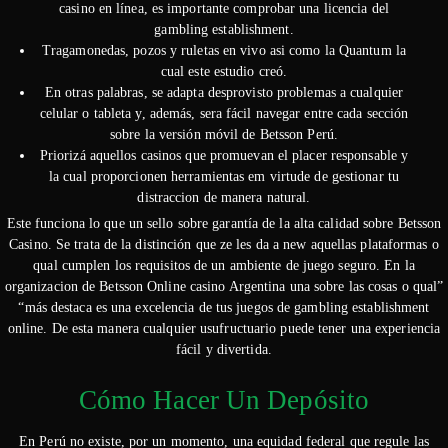
casino en línea, es importante comprobar una licencia del
gambling establishment.
Tragamonedas, pozos y ruletas en vivo asi como la Quantum la
cual este estudio creó.
En otras palabras, se adapta desprovisto problemas a cualquier
celular o tableta y, además, sera fácil navegar entre cada sección
sobre la versión móvil de Betsson Perú.
Priorizá aquellos casinos que promuevan el placer responsable y
la cual proporcionen herramientas em virtude de gestionar tu
distraccion de manera natural.
Este funciona lo que un sello sobre garantía de la alta calidad sobre Betsson
Casino. Se trata de la distinción que ze les da a new aquellas plataformas o
qual cumplen los requisitos de un ambiente de juego seguro. En la
organizacion de Betsson Online casino Argentina una sobre las cosas o qual”
“más destaca es una excelencia de tus juegos de gambling establishment
online. De esta manera cualquier usufructuario puede tener una experiencia
fácil y divertida.
Cómo Hacer Un Depósito
En Perú no existe, por un momento, una equidad federal que regule las