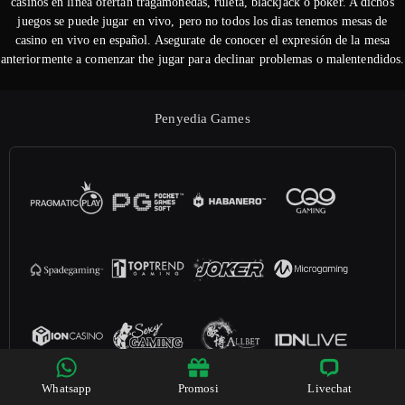
casinos en línea ofertan tragamonedas, ruleta, blackjack o poker. A dichos
juegos se puede jugar en vivo, pero no todos los dias tenemos mesas de
casino en vivo en español. Asegurate de conocer el expresión de la mesa
anteriormente a comenzar the jugar para declinar problemas o malentendidos.
Penyedia Games
Whatsapp
Promosi
Livechat