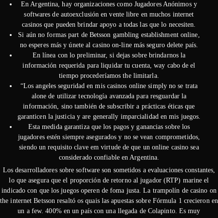
En Argentina, hay organizaciones como Jugadores Anónimos y
softwares de autoexclusión en vente libre en muchos internet
casinos que pueden brindar apoyo a todas las que lo necesiten.
Si aún no formas part de Betsson gambling establishment online,
no esperes más y únete al casino on-line más seguro delete país.
En línea con lo preliminar, si dejas sobre brindarnos la
información requerida para liquidar tu cuenta, way cabo de el
tiempo procederíamos the limitarla.
“Los angeles seguridad en mis casinos online simply no se trata
alone de utilizar tecnología avanzada para resguardar la
información, sino también de subscribir a prácticas éticas que
garanticen la justicia y are generally imparcialidad en mis juegos.
Esta medida garantiza que los pagos y ganancias sobre los
jugadores estén siempre asegurados y no se vean comprometidos,
siendo un requisito clave em virtude de que un online casino sea
considerado confiable en Argentina.
Los desarrolladores sobre software son sometidos a evaluaciones constantes,
lo que asegura que el proporción de retorno al jugador (RTP) marine el
indicado con que los juegos operen de foma justa. La trampolín de casino on
the internet Betsson resaltó os quais las apuestas sobre Fórmula 1 crecieron en
un a few. 400% en un país con una llegada de Colapinto. Es muy