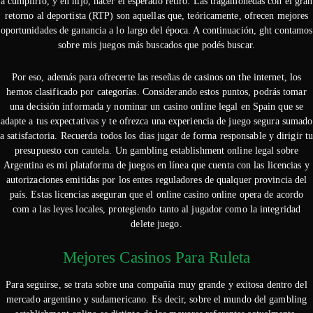
a cumplirlo, y en hijo, hacer el esperado retiro. Las tragamonedas con el gran
retorno al deportista (RTP) son aquellas que, teóricamente, ofrecen mejores
oportunidades de ganancia a lo largo del época. A continuación, ght contamos
sobre mis juegos más buscados que podés buscar.
Por eso, además para ofrecerte las reseñas de casinos on the internet, los
hemos clasificado por categorías. Considerando estos puntos, podrás tomar
una decisión informada y nominar un casino online legal en Spain que se
adapte a tus expectativas y te ofrezca una experiencia de juego segura sumado
a satisfactoria. Recuerda todos los dias jugar de forma responsable y dirigir t
presupuesto con cautela. Un gambling establishment online legal sobre
Argentina es mi plataforma de juegos en línea que cuenta con las licencias y
autorizaciones emitidas por los entes reguladores de qualquer provincia del
país. Estas licencias aseguran que el online casino online opera de acordo
com a las leyes locales, protegiendo tanto al jugador como la integridad
delete juego.
Mejores Casinos Para Ruleta
Para seguirse, se trata sobre una compañía muy grande y exitosa dentro del
mercado argentino y sudamericano. Es decir, sobre el mundo del gambling