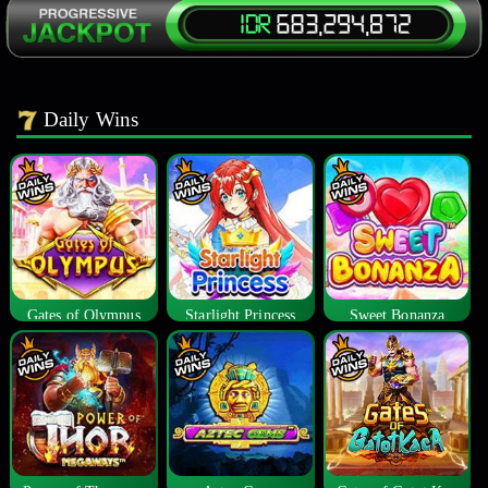
Daily Wins
Gates of Olympus
Starlight Princess
Sweet Bonanza