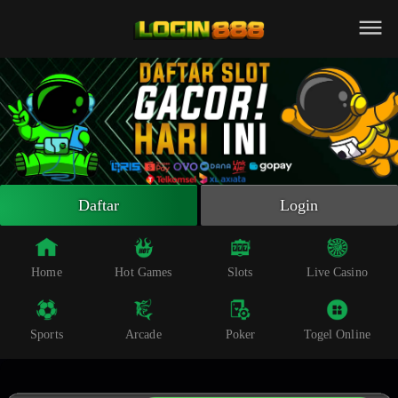
Beranda
Slot Online
Live Casino
Sportsbook
Arcade
Togel Online
Daftar
Login
Poker
Whatsapp
Home
Hot Games
Slots
Live Casino
Telegram
Sports
Arcade
Poker
Togel Online
Livechat