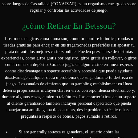
sobre Juegos de Casualidad (CONAJZAR) es un organismo encargado sobre
regular y controlar las actividades de juego.
¿cómo Retirar En Betsson?
Los bonos de giros cuma-cuma son, como tu nombre lo indica, rondas o
tiradas gratuitas para encajar en tus tragamonedas preferidas sin apostar tu
plata durante los mejores casinos online. Pueden presentarse de distintas
experiencias, como giros gratis por registro, giros gratis sin rollover, o giros
cuma-cuma sin depósito. Cuando jugás en algun casino en línea, esperás
contar disadvantage un soporte accesible y accesible que pueda ayudarte
disadvantage cualquier duda u problema que surja durante tu destreza de
juego. Los canales de cimiento que un gambling establishment en línea
debería proporcionar incluyen chat en vivo, correspondencia electrónico y,
durante algunos casos, cimiento telefónico. Las características de un soporte
al cliente garantizado también incluyen personal capacitado que pueda
manejar una amplia gama de consultas, desde problemas técnicos hasta
preguntas a respeito de bonos, pagos sumado a retiros.
Si are generally apuesta es ganadora, el usuario cobra las