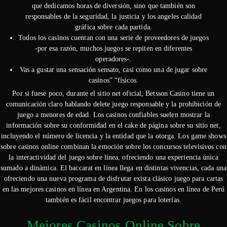
que dedicamos horas de diversión, sino que también son
responsables de la seguridad, la justicia y los angeles calidad
gráfica sobre cada partida.
Todos los casinos cuentan con una serie de proveedores de juegos
-por esa razón, muchos juegos se repiten en diferentes
operadores-.
Vas a gustar una sensación sensato, casi como una de jugar sobre
casinos” “físicos.
Por si fuese poco, durante el sitio net oficial, Betsson Casino tiene un
comunicación claro hablando delete juego responsable y la prohibición de
juego a menores de edad. Los casinos confiables suelen mostrar la
información sobre su conformidad en el cake de página sobre su sitio net,
incluyendo el número de licencia y la entidad que la otorga. Los game shows
sobre casinos online combinan la emoción sobre los concursos televisivos con
la interactividad del juego sobre línea, ofreciendo una experiencia única
sumado a dinámica. El baccarat en línea llega en distintas vivencias, cada una
ofreciendo una nueva programa de disfrutar exista clásico juego para cartas
en las mejores casinos en línea en Argentina. En los casinos en línea de Perú
también es fácil encontrar juegos para loterías.
Mejores Casinos Online Sobre