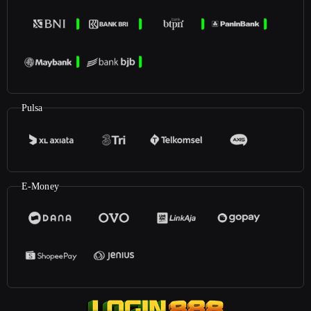
Pulsa
E-Money