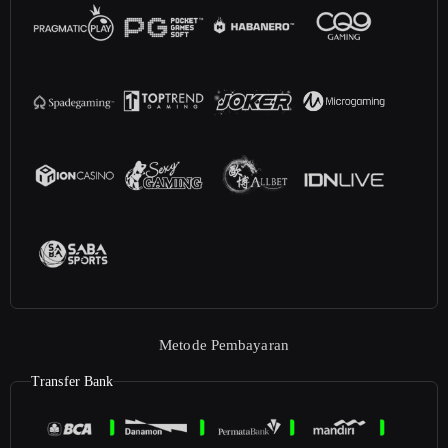
Metode Pembayaran
Transfer Bank