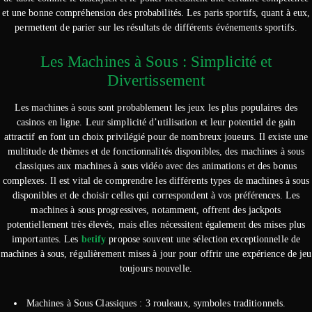
et une bonne compréhension des probabilités. Les paris sportifs, quant à eux,
permettent de parier sur les résultats de différents événements sportifs.
Les Machines à Sous : Simplicité et
Divertissement
Les machines à sous sont probablement les jeux les plus populaires des
casinos en ligne. Leur simplicité d’utilisation et leur potentiel de gain
attractif en font un choix privilégié pour de nombreux joueurs. Il existe une
multitude de thèmes et de fonctionnalités disponibles, des machines à sous
classiques aux machines à sous vidéo avec des animations et des bonus
complexes. Il est vital de comprendre les différents types de machines à sous
disponibles et de choisir celles qui correspondent à vos préférences. Les
machines à sous progressives, notamment, offrent des jackpots
potentiellement très élevés, mais elles nécessitent également des mises plus
importantes. Les
betify
propose souvent une sélection exceptionnelle de
machines à sous, régulièrement mises à jour pour offrir une expérience de jeu
toujours nouvelle.
Machines à Sous Classiques : 3 rouleaux, symboles traditionnels.