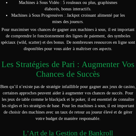
Machines à Sous Vidéo : 5 rouleaux ou plus, graphismes
élaborés, bonus interactifs.
Machines à Sous Progressives : Jackpot croissant alimenté par les
mises des joueurs.
Pour maximiser vos chances de gagner aux machines à sous, il est important
de comprendre le fonctionnement des lignes de paiement, des symboles
spéciaux (wild, scatter) et des bonus. De nombreuses ressources en ligne sont
disponibles pour vous aider à maîtriser ces aspects.
Les Stratégies de Pari : Augmenter Vos
Chances de Succès
Bien qu’il n’existe pas de stratégie infaillible pour gagner aux jeux de casino,
certaines approches peuvent aider à augmenter vos chances de succès. Pour
les jeux de table comme le blackjack et le poker, il est essentiel de connaître
les règles et les stratégies de base. Pour les machines à sous, il est important
de choisir des machines avec un taux de retour au joueur élevé et de gérer
votre budget de manière responsable.
L’Art de la Gestion de Bankroll