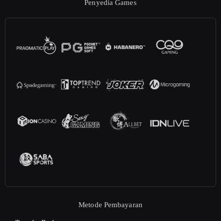
Penyedia Games
Metode Pembayaran