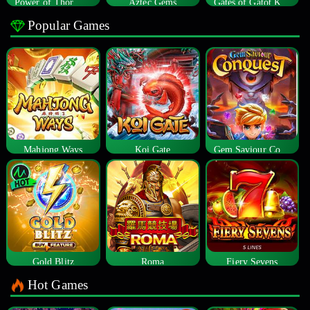
Power of Thor Megaways
Aztec Gems
Gates of Gatot Kaca
Popular Games
Mahjong Ways
Koi Gate
Gem Saviour Conquest
Gold Blitz
Roma
Fiery Sevens
Hot Games