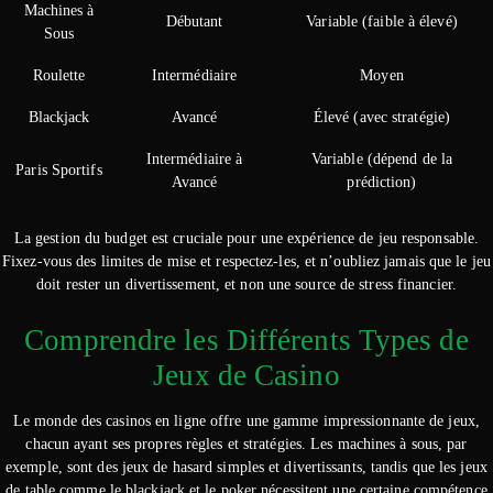
Machines à
Débutant
Variable (faible à élevé)
Sous
Roulette
Intermédiaire
Moyen
Blackjack
Avancé
Élevé (avec stratégie)
Intermédiaire à
Variable (dépend de la
Paris Sportifs
Avancé
prédiction)
La gestion du budget est cruciale pour une expérience de jeu responsable.
Fixez-vous des limites de mise et respectez-les, et n’oubliez jamais que le jeu
doit rester un divertissement, et non une source de stress financier.
Comprendre les Différents Types de
Jeux de Casino
Le monde des casinos en ligne offre une gamme impressionnante de jeux,
chacun ayant ses propres règles et stratégies. Les machines à sous, par
exemple, sont des jeux de hasard simples et divertissants, tandis que les jeux
de table comme le blackjack et le poker nécessitent une certaine compétence