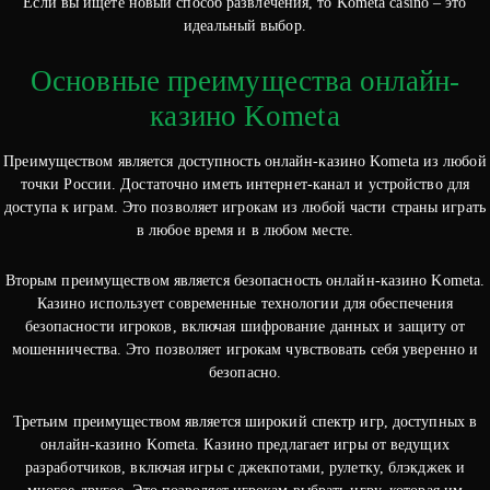
Если вы ищете новый способ развлечения, то Kometa casino – это
идеальный выбор.
Основные преимущества онлайн-
казино Kometa
Преимуществом является доступность онлайн-казино Kometa из любой
точки России. Достаточно иметь интернет-канал и устройство для
доступа к играм. Это позволяет игрокам из любой части страны играть
в любое время и в любом месте.
Вторым преимуществом является безопасность онлайн-казино Kometa.
Казино использует современные технологии для обеспечения
безопасности игроков, включая шифрование данных и защиту от
мошенничества. Это позволяет игрокам чувствовать себя уверенно и
безопасно.
Третьим преимуществом является широкий спектр игр, доступных в
онлайн-казино Kometa. Казино предлагает игры от ведущих
разработчиков, включая игры с джекпотами, рулетку, блэкджек и