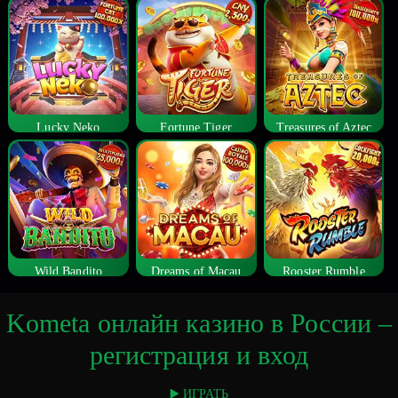
Lucky Neko
Fortune Tiger
Treasures of Aztec
Wild Bandito
Dreams of Macau
Rooster Rumble
Kometa онлайн казино в России –
регистрация и вход
▶️ ИГРАТЬ