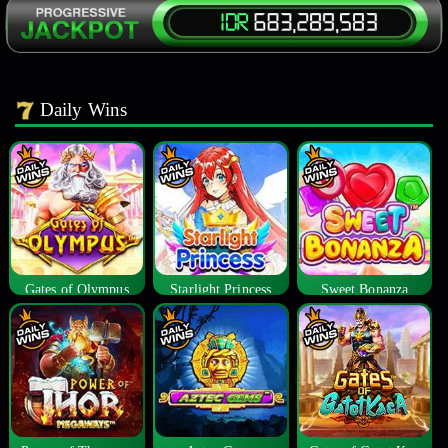
Daily Wins
Gates of Olympus
Starlight Princess
Sweet Bonanza