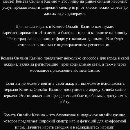
месте! Комета Онлайн Казино – это лидер на рынке онлайн игорных
услуг, предлагающий широкий спектр игр, от классических слотов до
живых игр с дилерами.
Для начала играть в Комете Онлайн Казино вам нужно
зарегистрироваться. Это легко и быстро – просто кликните на кнопку
“Регистрация” и заполните форму с вашими данными. Вам будет
отправлено письмо с подтверждением регистрации.
Комета Онлайн Казино предлагает несколько способов для входа в свой
аккаунт, включая регистрацию через социальные сети, а также через
мобильное приложение Kometa Casino.
Если вы не можете войти в свой аккаунт, вы можете использовать
зеркало Кометы Онлайн Казино, доступное по адресу kometa-casino
зеркало. Это поможет вам преодолеть любые проблемы с доступом к
сайту.
Комета Онлайн Казино – это безопасное и надежное онлайн казино,
которое предлагает широкий спектр игр и функций для комфортной
игры. Начните играть сегодня и наслаждайтесь играми!