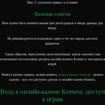
Шаг 5: изучение правил и условия
Важные советы
Вам нужно быть внимательным при регистрации и вводе данных для
входа.
Не рекомендуется использовать один и тот же пароль для всех
аккаунтов.
Таким образом, выполнение дополнительных шагов поможет вам
полноценно использовать ресурсы онлайн-казино Kometa и насладиться
игрой.
Комета казино скачать, казино комета,
комета казино зеркало
, комета
казино – все это доступно для вас в онлайн-казино Kometa.
Вход в онлайн-казино Kometa: доступ
к играм