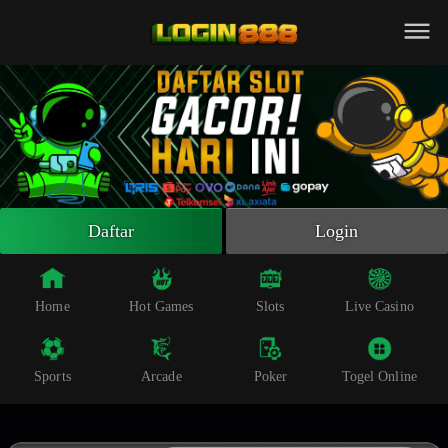
Beranda
Slot Online
Live Casino
Sportsbook
Arcade
Togel Online
Daftar
Login
Poker
Whatsapp
Home
Hot Games
Slots
Live Casino
Telegram
Sports
Arcade
Poker
Togel Online
Livechat