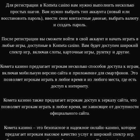
Для регистрации в Kometa casino вам нужно выполнить несколько
простых шагов. Вам нужно выбрать тип аккаунта (новый или
восстановить пароль), ввести свои контактные данные, выбрать валюту
и создать пароль.
После регистрации вы сможете войти в свой аккаунт и начать играть в
любые игры, доступные в Kometa casino. Вам будет доступен широкий
спектр игр, включая слоты, карточные игры, рулетку и другие.
Комета казино предлагает игрокам несколько способов доступа к играм,
включая мобильную версию сайта и приложение для смартфонов. Это
позволяет игрокам играть в любое время и из любого места, где есть
доступ к интернету.
Комета казино также предлагает игрокам доступ к зеркалу сайта, что
позволяет игрокам играть в любое время, не зависящее от доступности
официального сайта.
Комета казино – это безопасное и надежное онлайн-казино, которое
предлагает игрокам высокое качество услуг и широкий спектр игр.