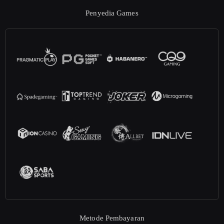
Penyedia Games
Metode Pembayaran