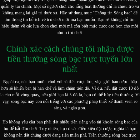
quản lý tài chính. Một số người chơi cho rằng luật thưởng chỉ là chiêu trò và
không mang lại giá trị thực sự. Hãy sử dụng mục "Thông tin Sòng bạc" để
tìm thông tin bổ ích về trò chơi mới mà bạn muốn. Bạn sẽ không chỉ tìm
hiểu thêm về các lựa chọn chơi mới mà còn biết mức cược cao hơn cho mỗi
nhóm trò chơi.
Chính xác cách chúng tôi nhận được
tiền thưởng sòng bạc trực tuyến lớn
nhất
Ngoài ra, nếu bạn muốn chơi với số tiền cược lớn, việc giới hạn cược thấp
hơn sẽ khiến bạn bị hạn chế và làm chậm tiến độ. Ví dụ, nếu đặt cược 10 đô
la cho mỗi vòng quay, nếu giới hạn là 5 đô la, bạn có thể hủy tiền thưởng. Vì
vậy, sòng bạc này còn nổi tiếng với các phương pháp thiết kế thành viên rõ
ràng và ngắn gọn.
Họ không yêu cầu bạn phải đặt nhiều tiền riêng vào tài khoản sòng bạc của
họ để bắt đầu chơi. Tuy nhiên, họ có các điều kiện đặt cược, nghĩa là bạn
không nên đặt chúng dưới dạng tiền miễn phí. Tiền thưởng sòng bạc trực