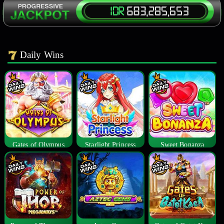
Daily Wins
Gates of Olympus
Starlight Princess
Sweet Bonanza