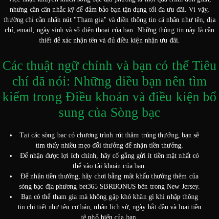
nhưng cần cân nhắc kỹ để đảm bảo bạn tận dụng tối đa ưu đãi.
Vì vậy,
thường chỉ cần nhấn nút "Tham gia" và điền thông tin cá nhân như tên, địa
chỉ, email, ngày sinh và số điện thoại của bạn. Những thông tin này là cần
thiết để xác nhận tên và đủ điều kiện nhận ưu đãi.
Các thuật ngữ chính và bạn có thể Tiêu
chí đã nói: Những điều bạn nên tìm
kiếm trong Điều khoản và điều kiện bổ
sung của Sòng bạc
Tại các sòng bạc có chương trình rút thăm trúng thưởng, bạn sẽ
tìm thấy nhiều mẹo đổi thưởng để nhận tiền thưởng.
Để nhận được lợi ích chính, hãy cố gắng gửi ít tiền mặt nhất có
thể vào tài khoản của bạn.
Để nhận tiền thưởng, hãy chơi bằng mật khẩu thưởng thêm của
sòng bạc địa phương bet365 SBRBONUS bên trong New Jersey.
Bạn có thể tham gia mà không gặp khó khăn gì khi nhập thông
tin chi tiết như tên cơ bản, nhãn lịch sử, ngày bắt đầu và loại tiền
tệ phổ biến của bạn.