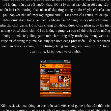
thể không hiệu quả với người khác. Đó là lý do tại sao chúng tôi cung cấp
nhiều loại tiền thưởng khác nhau để đáp ứng mong muốn và yêu cầu của bạn,
phù hợp với hầu hết mọi loại người chơi. Trang web của chúng tôi đã tạo
dựng được danh tiếng lâu năm là khoản đầu tư đáng tin cậy nhất cho mọi
nhu cầu chơi game. Hồ sơ của chúng tôi không được công nhận ngay lập tức,
nhưng với sự chăm chỉ, nỗ lực không ngừng, và bạn có thể biết được những
thông tin mà cộng đồng game mới chưa từng thấy trước đây, trang web cá
cược tất cả trong một mà bạn truy cập hiện đang phát triển. Tất cả các thành
viên tận tâm của chúng tôi tin tưởng chúng tôi cung cấp thông tin trực tiếp,
quan trọng, khách quan và cập nhật.
Kiểm soát các hoạt động cờ bạc, bên cạnh việc chơi game kiếm tiền thật, còn
giúp mọi người duy trì sự cân bằng lành mạnh giữa niềm vui và khả năng