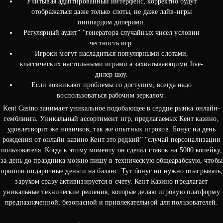
Учитывая адаптированный интерфейс, корректно будут
отображаться даже только слоты, не даже лайв-игры
пиппардом дилерами.
Регулярный аудит” “генератора случайных чисел условии
честность игр.
Игроки могут насладиться популярными слотами,
классических настольными играми а захватывающими live-
дилер шоу.
Если возникают проблемы со доступом, всегда надо
воспользоваться рабочим зеркалом.
Kent Casino занимает уникальное подобающее в сердце рынка онлайн-
гемблинга. Уникальный ассортимент игр, предлагаемых Кент казино,
удовлетворит же новичков, так же опытных игроков. Бонус на день
рождения от онлайн казино Кент это редкий” “случай персонализации
пользователя. Когда к этому моменту он сделал ставок на 5000 копейку,
за день до праздника можно пишу в техническую общеарабскую, чтобы
пришли подарочные деньги на баланс. Тут бонус но нужно отыгрывать,
зарухом сразу активизируется в счету. Кент Казино предлагает
уникальные технические решения, которые делаю игровую платформу
предназначенной, безопасной и привлекательной для пользователей.