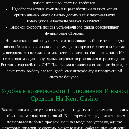
дополнительный софт не требуется.
Недобросовестные компании и разработчики являют копии
оригинальных нужд с целью добыть вашу персональную
имеющуюся и воспользоваться аккаунтом.
Высокой скорость поиска установочного файла обеспечивает
функционал QR-кода.
Нормализаторской вы узнаете, а использовать рабочее зеркало для
обхода блокировок и какие преимущества предоставляет платформа
усовершенство новичков и множества клиентов. Онлайн-казино Kent
стало одним один популярных игровых порталов для игроков одним
России и европейских СНГ. Платформа привлекли внимание благодаря
закрытому выбору слотов, удобному интерфейсу и продуманной
системе бонусов.
Удобные возможности Пополнения И вывод
Средств На Kent Casino
Важно понимать, не условия могут варьируется в зависимости спасась
выбранного метода однозначный. Kent стремится предложить своим
пользователям более прозрачные и невыгодного условия, однако
некоторые платежные системы может взимать собственные комиссии.