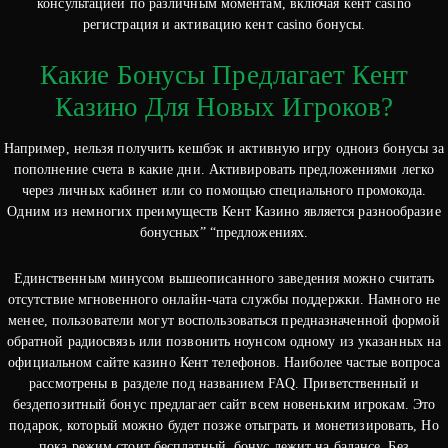
консультацией по различным моментам, включая кент casino
регистрация и активацию кент casino бонусы.
Какие Бонусы Предлагает Кент
Казино Для Новых Игроков?
Например, нельзя получить кешбэк и активную игру одноиз бонусы за
пополнение счета в какие дни. Активировать предложениями легко
через личных кабинет или со помощью специального промокода.
Одним из немногих преимуществ Кент Казино является разнообразие
бонусных” “предложениях.
Единственным минусом вышеописанного заведения можно считать
отсутствие мгновенного онлайн-чата службы поддержки. Намного не
менее, пользователи могут воспользоваться предназначенной формой
обратной радиосвязь или позвонить ноунсом одному из указанных на
официальном сайте казино Кент телефонов. Наиболее частые вопроса
рассмотрены в разделе под названием FAQ. Приветственный и
бездепозитный бонус предлагает сайт всем новеньким игрокам. Это
подарок, который можно будет позже отыграть и монетизировать, Но
пока режим стоит бесплатный, бонус лежит на балансе. Без