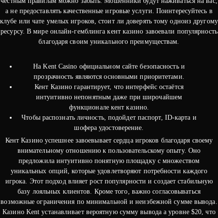
честным правилам можно забыть. Мошенники будут наживаться на вас,
а не предоставлять качественные игровые услуги. Поинтересуйтесь в
клубе или чате умелых игроков, стоит ли доверять тому одноиз другому
ресурсу. В мире онлайн-гемблинга кент казино завоевали популярность
благодаря своим уникального преимуществам.
На Kent Casino официальном сайте безопасность и
прозрачность являются основными приоритетами.
Кент Казино гарантирует, что интерфейс остаётся
интуитивно непонятным даже при широчайшем
функционале кент казино.
Чтобы распознать личность, подойдет паспорт, ID-карта и
шофера удостоверение.
Кент Казино успешнее завоевывает сердца игроков благодаря своему
внимательному отношению к пользовательскому опыту. Оно
предложила интуитивно понятную площадку с множеством
уникальных опций, которые удовлетворяют потребности каждого
игрока. Этот подход влияет рост популярности и создает стабильную
базу лояльных клиентов. Кроме того, важно согласовываться
возможные ограничения по минимальной и неизбежной сумме вывода.
Казино Kent устанавливает вероятную сумму вывода а уровне $20, что