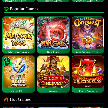
Power of Thor Megaways
Aztec Gems
Gates of Gatot Kaca
Popular Games
Mahjong Ways
Koi Gate
Gem Saviour Conquest
Gold Blitz
Roma
Fiery Sevens
Hot Games