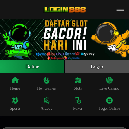
Beranda
Slot Online
Live Casino
Sportsbook
Arcade
Togel Online
Daftar
Login
Poker
Whatsapp
Home
Hot Games
Slots
Live Casino
Telegram
Sports
Arcade
Poker
Togel Online
Livechat