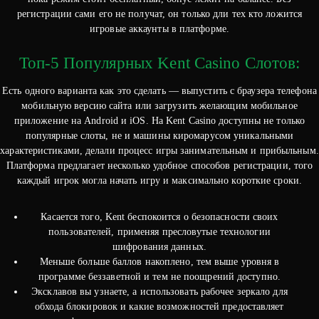
регистрации сами его не получат, он только дли тех кто ложится
игровые аккаунты в платформе.
Топ-5 Популярных Kent Casino Слотов:
Есть одного варианта как это сделать — выпустить с браузера телефона
мобильную версию сайта или загрузить желающим мобильное
приложение на Android и iOS. На Kent Casino доступны не только
популярные слоты, не и машины киромарусом уникальными
характеристиками, делали процесс игры занимательным и прибыльным.
Платформа предлагает несколько удобное способов регистрации, того
каждый игрок могла начать игру и максимально короткие сроки.
Касается того, Kent беспокоится о безопасности своих
пользователей, применяя пресловутые технологии
шифрования данных.
Меньше больше баллов накоплено, тем выше уровня в
программе беззаветной и тем не поощрений доступно.
Эксклавов вы узнаете, а использовать рабочее зеркало для
обхода блокировок и какие возможностей предоставляет