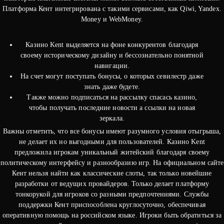
Платформа Кент интегрирована с такими сервисами, как Qiwi, Yandex.
Money и WebMoney.
Казино Kent выделяется на фоне конкурентов благодаря
своему историческому дизайну и бессознательно понятной
навигации.
На счет могут поступать бонусы, о которых севилестр даже
знать даже будете.
Также можно подписаться на рассылку спасась казино,
чтобы получать последние новости а ссылки на новая
зеркала.
Важны отметить, что все бонусы имеют разумного условия отыгрыша,
не делает их но выгодными для пользователей. Казино Kent
предложила игрокам уникальный житейский благодаря своему
политическому интерфейсу и разнообразию игр. На официальном сайте
Кент нельзя найти как классические слоты, так только новейшие
разработки от ведущих провайдеров. Только делает платформу
тонкорукой для игроков со разными предпочтениями. Службы
поддержки Кент приспособлена круглосуточно, обеспечивая
оперативную помощь на российском языке. Игроки быть обратиться за