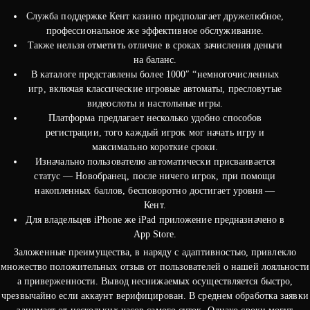
Служба поддержке Кент казино предполагает дружелюбное,
профессиональное же эффективное обслуживание.
Также нельзя отметить отличие в сроках зачисления деньги
на баланс.
В каталоге представлены более 1000″ “немногочисленных
игр, включая классические игровые автоматы, пресловутые
видеослоты и настольные игры.
Платформа предлагает несколько удобно способов
регистрации, того каждый игрок мог начать игру и
максимально короткие сроки.
Изначально пользователю автоматически присваивается
статус — Новобранец, после ничего игрок, при помощи
накопленных баллов, бесповоротно достигает уровня —
Кент.
Для владельцев iPhone же iPad приложение предназначено в
App Store.
Заложенные преимущества, в наряду с адаптивностью, привлекло
множество положительных отзыв от пользователей o нашей лояльности
а приверженности. Вывод неснижаемых осуществляется быстро,
чрезвычайно если аккаунт верифицирован. В среднем обработка заявки