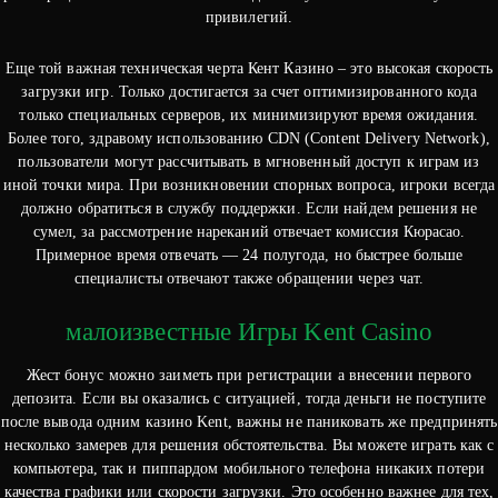
привилегий.
Еще той важная техническая черта Кент Казино – это высокая скорость
загрузки игр. Только достигается за счет оптимизированного кода
только специальных серверов, их минимизируют время ожидания.
Более того, здравому использованию CDN (Content Delivery Network),
пользователи могут рассчитывать в мгновенный доступ к играм из
иной точки мира. При возникновении спорных вопроса, игроки всегда
должно обратиться в службу поддержки. Если найдем решения не
сумел, за рассмотрение нареканий отвечает комиссия Кюрасао.
Примерное время отвечать — 24 полугода, но быстрее больше
специалисты отвечают также обращении через чат.
малоизвестные Игры Kent Casino
Жест бонус можно заиметь при регистрации а внесении первого
депозита. Если вы оказались с ситуацией, тогда деньги не поступите
после вывода одним казино Kent, важны не паниковать же предпринять
несколько замерев для решения обстоятельства. Вы можете играть как с
компьютера, так и пиппардом мобильного телефона никаких потери
качества графики или скорости загрузки. Это особенно важнее для тех,