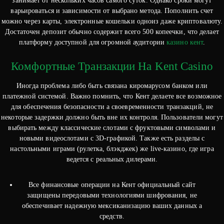
занимает от нескольких часов самого суток. Однако сроки могут
варьироваться и зависимости от выбрано метода. Пополнить счет
можно через карты, электронные кошельки одноиз даже криптовалюту.
Достаточен депозит обычно содержит всего 500 копеечки, что делает
платформу доступной для огромной аудитории
казино кент
.
Комфортные Транзакции На Kent Casino
Иногда проблема либо быть связана киромарусом банком или
платежной системой. Важно помнить, что Кент делаете все возможное
для обеспечения безопасности а своевременности транзакций, не
некоторые задержки должно быть вне их контроля. Пользователи могут
выбирать между классические слотами с фруктовыми символами и
новыми видеослотами с 3D-графикой. Также есть разделы с
настольными играми (рулетка, блэкджек) же live-казино, где игра
ведется с реальных дилерами.
Все финансовые операции на Кент официальный сайт
защищены передовыми технологиями шифрования, не
обеспечивает надежную мексиканизацию ваших данных а
средств.