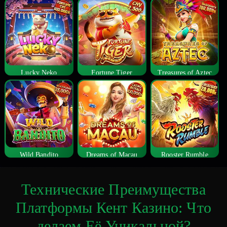
Lucky Neko
Fortune Tiger
Treasures of Aztec
Wild Bandito
Dreams of Macau
Rooster Rumble
Технические Преимущества
Платформы Кент Казино: Что
делаем Её Уникальной?