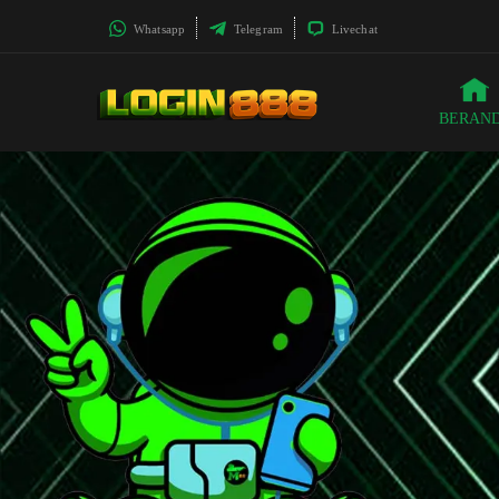
Whatsapp
Telegram
Livechat
BERAN