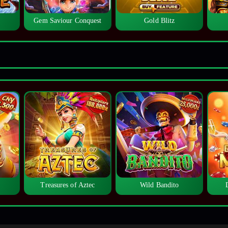
Gem Saviour Conquest
Gold Blitz
Treasures of Aztec
Wild Bandito