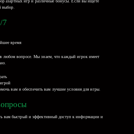
бор азартных игр и различные бонусы. Если вы ищете
й выбор.
/7
айшее время
 в любом вопросе. Мы знаем, что каждый игрок имеет
но.
рать
 игрой
омочь вам и обеспечить вам лучшие условия для игры.
вопросы
ить вам быстрый и эффективный доступ к информации и