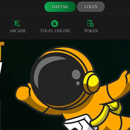
DAFTAR
LOGIN
ARCADE
TOGEL ONLINE
POKER