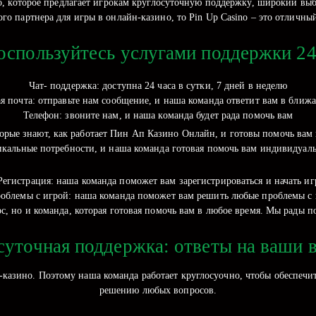
но, которое предлагает игрокам круглосуточную поддержку, широкий вы
го партнера для игры в онлайн-казино, то Pin Up Casino – это отличны
оспользуйтесь услугами поддержки 24
Чат- поддержка: доступна 24 часа в сутки, 7 дней в неделю
я почта: отправьте нам сообщение, и наша команда ответит вам в ближ
Телефон: звоните нам, и наша команда будет рада помочь вам
орые знают, как работает Пин Ап Казино Онлайн, и готовы помочь вам
икальные потребности, и наша команда готовая помочь вам индивидуаль
Регистрация: наша команда поможет вам зарегистрироваться и начать иг
облемы с игрой: наша команда поможет вам решить любые проблемы с
с, но и команда, которая готовая помочь вам в любое время. Мы рады п
суточная поддержка: ответы на ваши 
-казино. Поэтому наша команда работает круглосуочно, чтобы обеспеч
решению любых вопросов.