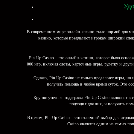
Удо
В современном мире онлайн-казино стало нормой для мно
казино, которые предлагают игрокам широкий спект
Pin Up Casino – это онлайн-казино, которое было основ
000 игр, включая слоты, карточные игры, рулетку и друг
Однако, Pin Up Casino не только предлагает игры, но
получать помощь в любое время суток. Это ос
Круглосуточная поддержка Pin Up Casino включает в с
подходит для них, и получить пом
В целом, Pin Up Casino – это отличный выбор для игрок
Casino является одним из самых по