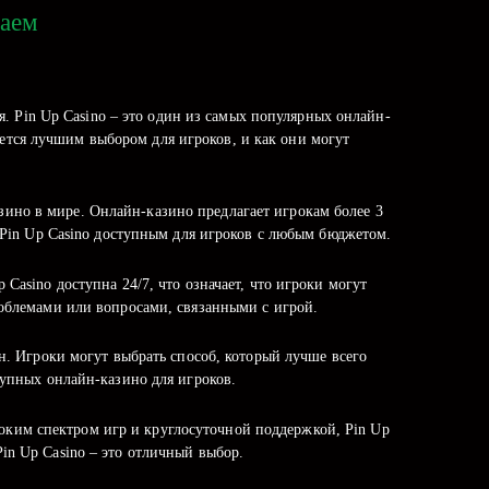
гаем
. Pin Up Casino – это один из самых популярных онлайн-
яется лучшим выбором для игроков, и как они могут
азино в мире. Онлайн-казино предлагает игрокам более 3
т Pin Up Casino доступным для игроков с любым бюджетом.
Casino доступна 24/7, что означает, что игроки могут
роблемами или вопросами, связанными с игрой.
он. Игроки могут выбрать способ, который лучше всего
тупных онлайн-казино для игроков.
роким спектром игр и круглосуточной поддержкой, Pin Up
in Up Casino – это отличный выбор.