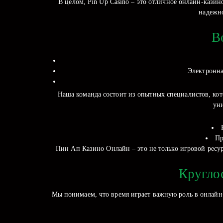
В целом, Pin Up Casino – это отличное онлайн-кази
надежно
В
Электронна
Наша команда состоит из опытных специалистов, кот
ун
Пр
Пин Ап Казино Онлайн – это не только игровой ресур
Кругло
Мы понимаем, что время играет важную роль в онлайн