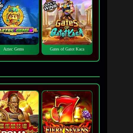
Aztec Gems
Gates of Gatot Kaca