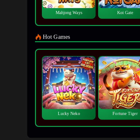
Mahjong Ways
Koi Gate
Hot Games
Lucky Neko
Fortune Tiger