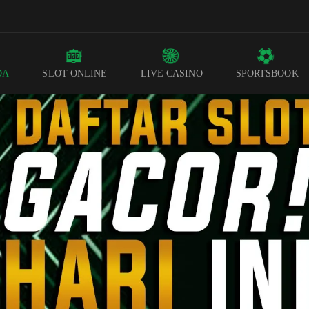
DA
SLOT ONLINE
LIVE CASINO
SPORTSBOOK