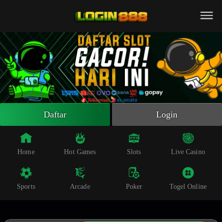
Beranda
Slot Online
Live Casino
Sportsbook
Arcade
Togel Online
Daftar
Login
Poker
Whatsapp
Home
Hot Games
Slots
Live Casino
Telegram
Sports
Arcade
Poker
Togel Online
Livechat