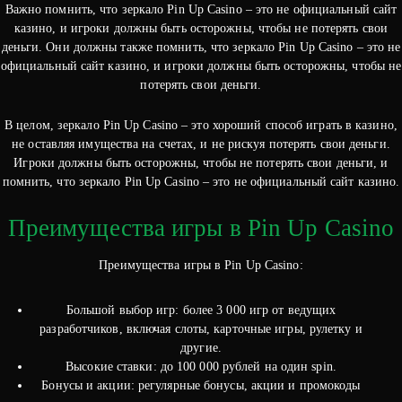
Важно помнить, что зеркало Pin Up Casino – это не официальный сайт
казино, и игроки должны быть осторожны, чтобы не потерять свои
деньги. Они должны также помнить, что зеркало Pin Up Casino – это не
официальный сайт казино, и игроки должны быть осторожны, чтобы не
потерять свои деньги.
В целом, зеркало Pin Up Casino – это хороший способ играть в казино,
не оставляя имущества на счетах, и не рискуя потерять свои деньги.
Игроки должны быть осторожны, чтобы не потерять свои деньги, и
помнить, что зеркало Pin Up Casino – это не официальный сайт казино.
Преимущества игры в Pin Up Casino
Преимущества игры в Pin Up Casino:
Большой выбор игр: более 3 000 игр от ведущих
разработчиков, включая слоты, карточные игры, рулетку и
другие.
Высокие ставки: до 100 000 рублей на один spin.
Бонусы и акции: регулярные бонусы, акции и промокоды