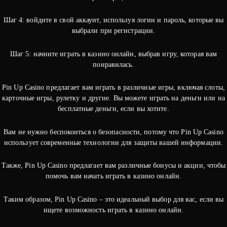
Шаг 4: войдите в свой аккаунт, используя логин и пароль, которые вы
выбрали при регистрации.
Шаг 5: начните играть в казино онлайн, выбрав игру, которая вам
понравилась.
Pin Up Casino предлагает вам играть в различные игры, включая слоты,
карточные игры, рулетку и другие. Вы можете играть на деньги или на
бесплатные деньги, если вы хотите.
Вам не нужно беспокоиться о безопасности, потому что Pin Up Casino
использует современные технологии для защиты вашей информации.
Также, Pin Up Casino предлагает вам различные бонусы и акции, чтобы
помочь вам начать играть в казино онлайн.
Таким образом, Pin Up Casino – это идеальный выбор для вас, если вы
ищете возможность играть в казино онлайн.