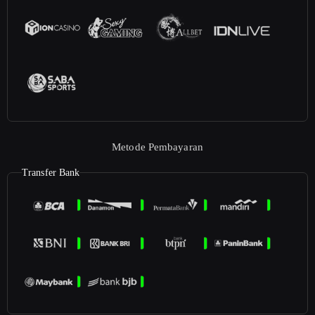
Metode Pembayaran
Transfer Bank