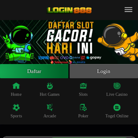
Beranda
Slot Online
Live Casino
Sportsbook
Arcade
Togel Online
Daftar
Login
Poker
Whatsapp
Home
Hot Games
Slots
Live Casino
Telegram
Sports
Arcade
Poker
Togel Online
Livechat