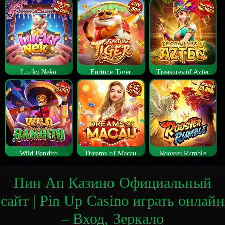
Lucky Neko
Fortune Tiger
Treasures of Aztec
Wild Bandito
Dreams of Macau
Rooster Rumble
Пин Ап Казино Официальный
сайт | Pin Up Casino играть онлайн
– Вход, Зеркало