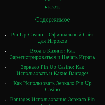
▶️ ИГРАТЬ
Содержимое
Pin Up Casino – Официальный Сайт
для Игроков
Вход в Казино: Как
Зарегистрироваться и Начать Играть
Зеркало Pin Up Casino: Как
Использовать и Какие Вantages
Как Использовать Зеркало Pin Up
Casino
Вantages Использования Зеркала Pin