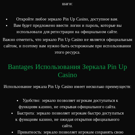
шаги:
Откройте любое зеркало Pin Up Casino, доступное вам.
Вам будет предложено ввести логин и пароль, которые вы
использовали для регистрации на официальном сайте.
Важно отметить, что зеркало Pin Up Casino не является официальным
сайтом, и поэтому вам нужно быть осторожным при использовании
этого ресурса.
Вantages Использования Зеркала Pin Up
Casino
Использование зеркала Pin Up Casino имеет несколько преимуществ:
Удобство: зеркало позволяет игрокам доступаться к
функциям казино, не открывая официального сайта.
Быстрота: зеркало позволяет игрокам быстро доступаться
к функциям казино, не ожидая открытия официального
сайта.
Приватность: зеркало позволяет игрокам сохранять свою