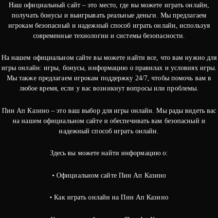
Наш официальный сайт – это место, где вы можете играть онлайн,
получать бонусы и выигрывать реальные деньги. Мы предлагаем
игрокам безопасный и надежный способ играть онлайн, используя
современные технологии и системы безопасности.
На нашем официальном сайте вы можете найти все, что вам нужно для
игры онлайн: игры, бонусы, информацию о правилах и условиях игры.
Мы также предлагаем игрокам поддержку 24/7, чтобы помочь вам в
любое время, если у вас возникнут вопросы или проблемы.
Пин Ап Казино – это ваш выбор для игры онлайн. Мы рады видеть вас
на нашем официальном сайте и обеспечивать вам безопасный и
надежный способ играть онлайн.
Здесь вы можете найти информацию о:
• Официальном сайте Пин Ап Казино
• Как играть онлайн на Пин Ап Казино