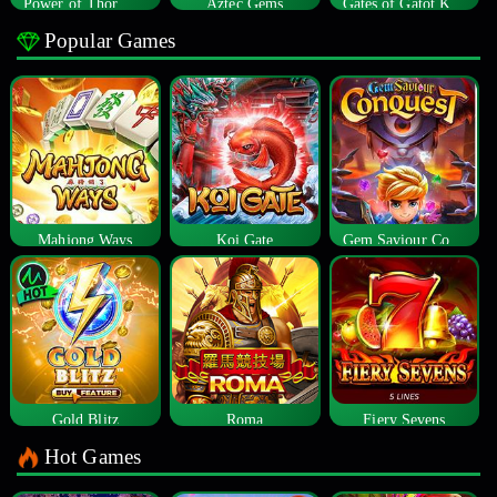
Power of Thor Megaways
Aztec Gems
Gates of Gatot Kaca
Popular Games
Mahjong Ways
Koi Gate
Gem Saviour Conquest
Gold Blitz
Roma
Fiery Sevens
Hot Games