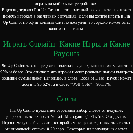
играть на мобильных устройствах.
В целом, зеркало Pin Up Casino – это полезный ресурс, который может
помочь игрокам в различных ситуациях. Если вы хотите играть в Pin
Up Casino, но официальный сайт не доступен, то зеркало может быть
вашим спасителем.
Играть Онлайн: Какие Игры и Какие
Payouts
Pin Up Casino также предлагает высокие payouts, которые могут достичь
95% и более. Это означает, что игроки имеют реальные шансы выиграть
большие суммы денег. Например, в слоте “Book of Dead” payout может
достичь 95,62%, а в слоте “Wolf Gold” – 96,15%.
Слоты
Pin Up Casino предлагает огромный выбор слотов от ведущих
разработчиков, включая NetEnt, Microgaming, Play’n GO и других.
Игроки могут выбрать слот, который им понравится, и начать играть с
минимальной ставкой 0,20 евро. Некоторые из популярных слотов