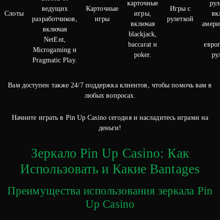
карточные
рул
ведущих
Карточные
Игры с
Слоты
игры,
вк
разработчиков,
игры
рулеткой
включая
амер
включая
blackjack,
NetEnt,
baccarat и
евро
Microgaming и
poker.
ру
Pragmatic Play.
Вам доступен также 24/7 поддержка клиентов, чтобы помочь вам в
любых вопросах.
Начните играть в Pin Up Casino сегодня и насладитесь играми на
деньги!
Зеркало Pin Up Casino: Как
Использовать и Какие Вantages
Преимущества использования зеркала Pin
Up Casino