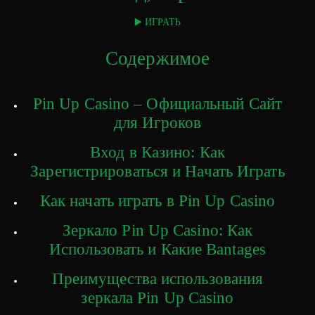
▶️ ИГРАТЬ
Содержимое
Pin Up Casino – Официальный Сайт
для Игроков
Вход в Казино: Как
Зарегистрироваться и Начать Играть
Как начать играть в Pin Up Casino
Зеркало Pin Up Casino: Как
Использовать и Какие Вantages
Преимущества использования
зеркала Pin Up Casino