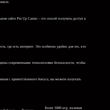
зыках.
ном сайте Pin Up Casino – это способ получить доступ к
о
а, где есть интернет. Это особенно удобно для тех, кто
ищены современными технологиями безопасности, чтобы
чиная с приветственного бонуса, вы можете получать
Более 3000 игр, включая