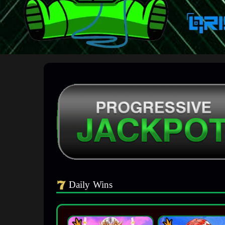
Daily Wins