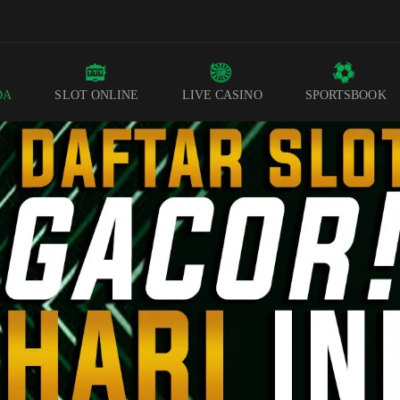
DA
SLOT ONLINE
LIVE CASINO
SPORTSBOOK