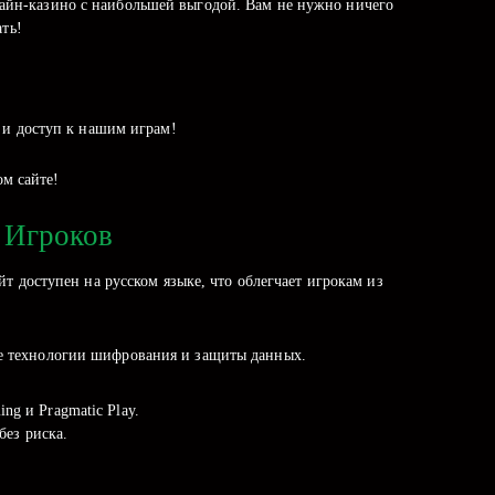
лайн-казино с наибольшей выгодой. Вам не нужно ничего
ать!
 и доступ к нашим играм!
м сайте!
 Игроков
т доступен на русском языке, что облегчает игрокам из
ые технологии шифрования и защиты данных.
ng и Pragmatic Play.
без риска.