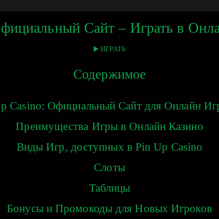
фициальный Сайт – Играть в Онла
▶️ ИГРАТЬ
Содержимое
Up Casino: Официальный Сайт для Онлайн Иг
Преимущества Игры в Онлайн Казино
Виды Игр, доступных в Pin Up Casino
Слоты
Таблицы
Бонусы и Промокоды для Новых Игроков