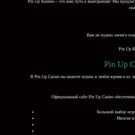
Pin Up Казино – это ваш путь к выигрышам! Мы предлаг
ска
Вам не нужно ничего пла
Pin Up 
Pin Up 
В Pin Up Casino вы можете играть в любое время и из 
Официальный сайт Pin Up Casino обеспечив
Большой выбор игров
Многие иг