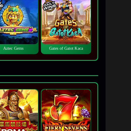
Aztec Gems
Gates of Gatot Kaca