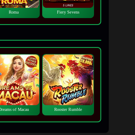
Roma
Fiery Sevens
Dreams of Macau
Rooster Rumble