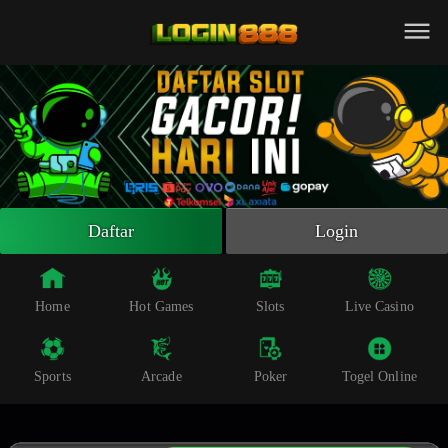
Beranda
Slot Online
Live Casino
Sportsbook
Arcade
Togel Online
Daftar
Login
Poker
Whatsapp
Home
Hot Games
Slots
Live Casino
Telegram
Sports
Arcade
Poker
Togel Online
Livechat