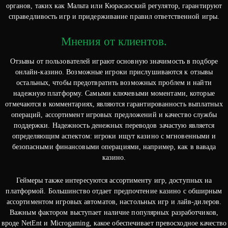
органов, таких как Мальта или Кюрасаоский регулятор, гарантируют
справедливость игр и придерживание правил ответственной игры.
Мнения от клиентов.
Отзывы от пользователей играют основную значимость в подборе
онлайн-казино. Возможные игроки прислушиваются к отзывы
остальных, чтобы предотвратить возможных проблем и найти
надежную платформу. Самыми ключевыми моментами, которые
отмечаются в комментариях, являются гарантированность выплатных
операций, ассортимент игровых предложений и качество службы
поддержки. Надежность денежных переводов зачастую является
определяющим аспектом: игроки ищут казино с мгновенными и
безопасными финансовыми операциями, например, как в вавада
казино.
Геймеры также интересуются ассортименту игр, доступных на
платформой. Большинство отдает предпочтение казино с обширным
ассортиментом игровых автоматов, настольных игр и лайв-дилеров.
Важным фактором выступает наличие популярных разработчиков,
вроде NetEnt и Microgaming, какое обеспечивает превосходное качество