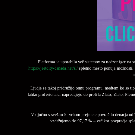
Platforma je uporabila več sistemov za nadzor iger na sr
https://jeetcity-canada.net/sl/
spletno mesto ponuja možnosti, ko
m
Ljudje se takoj pridružijo temu programu, medtem ko so tip
lahko profesionalci napredujejo do profila Zlato, Zlato, Plem
Vključno s svežim 5. vrhom prejmete povračilo denarja od 
vzdržujemo do 97,17 % – več kot povprečje splet