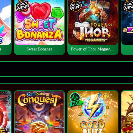
s
Sweet Bonanza
Power of Thor Megaways