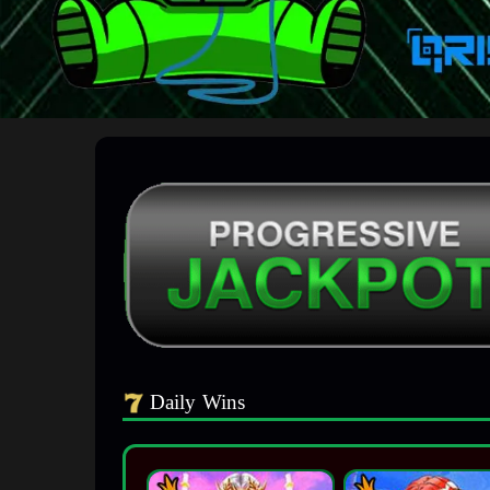
Daily Wins