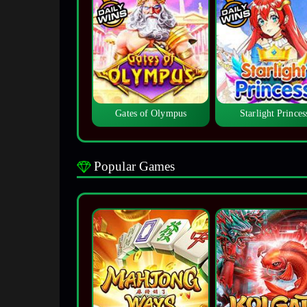
Gates of Olympus
Starlight Princes
Popular Games