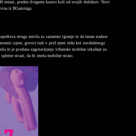
40 minut, preden dvignete katero koli od svojih dobitkov. Novi
Elvisa iz BGaminga.
a upošteva stroga merila za razumno igranje in da imate nadzor
nostmi izjem, govori tudi v prid njeni etiki kot navdušenega
veda in je predana zagotavljanju vrhunske mobilne izkušnje za
 spletne strani, da bi imela mobilne strani.