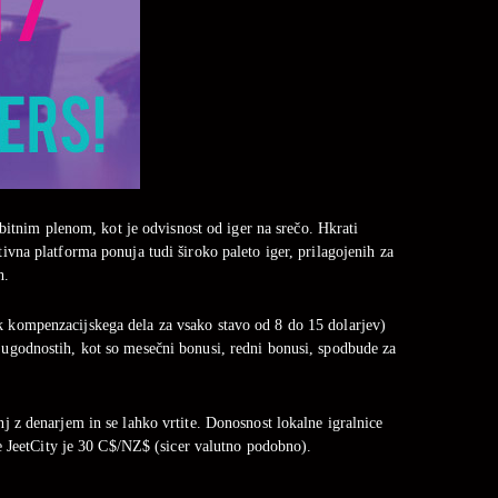
ebitnim plenom, kot je odvisnost od iger na srečo. Hkrati
ivna platforma ponuja tudi široko paleto iger, prilagojenih za
h.
k kompenzacijskega dela za vsako stavo od 8 do 15 dolarjev)
n ugodnostih, kot so mesečni bonusi, redni bonusi, spodbude za
z denarjem in se lahko vrtite. Donosnost lokalne igralnice
e JeetCity je 30 C$/NZ$ (sicer valutno podobno).