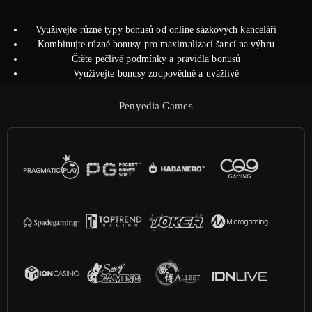
Využívejte různé typy bonusů od online sázkových kanceláří
Kombinujte různé bonusy pro maximalizaci šancí na výhru
Čtěte pečlivě podmínky a pravidla bonusů
Využívejte bonusy zodpovědně a uvážlivě
Penyedia Games