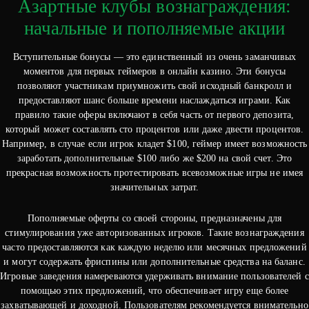
Азартные клубы вознаграждения:
начальные и пополняемые акции
Вступительные бонусы — это единственный из очень заманчивых
моментов для первых геймеров в онлайн казино. Эти бонусы
позволяют участникам приумножить свой исходный банкролл и
предоставляют шанс больше времени наслаждаться играми. Как
правило такие оферы включают в себя часть от первого депозита,
который может составлять сто процентов или даже двести процентов.
Например, в случае если игрок кладет $100, геймер имеет возможность
заработать дополнительные $100 либо же $200 на свой счет. Это
прекрасная возможность протестировать всевозможные игры не имея
значительных затрат.
Пополняемые оферты со своей стороны, предназначены для
стимулирования уже авторизованных игроков. Такие вознаграждения
часто предоставляются как каждую неделю или месячных предложений
и могут содержать фриспины или дополнительные средства на баланс.
Игровые заведения намереваются удерживать внимание пользователей с
помощью этих предложений, что обеспечивает игру еще более
захватывающей и доходной. Пользователям рекомендуется внимательно