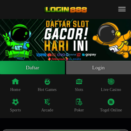
Beranda
Slot Online
Live Casino
Sportsbook
Arcade
Togel Online
Daftar
Login
Poker
Whatsapp
Home
Hot Games
Slots
Live Casino
Telegram
Sports
Arcade
Poker
Togel Online
Livechat