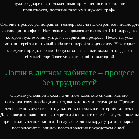
нужно одобрить с положениями применения и правилами
приватности, поставив галочку в нужной графе.
Окончив процесс регистрации, геймер получит электронное письмо для
активации профиля. Настоящее уведомление включает URL-адрес, по
которой нужно кликнуть для завершения процесса. После запуска
можно перейти в личный кабинет и перейти к депозиту. Некоторые
заведения предоставляют бонусы за начальный вклад, что сделает
геймплей еще более увлекательной и выгодной.
Логин в личном кабинете – процесс
без трудностей
С целью успешной входа на личном кабинете онлайн-казино,
пользователям необходимо следовать легким инструкциям. Прежде
дела, важно убедиться, что у вас есть стабильное интернет-коннект.
Далее введите ваш логин и секретный ключ, которые были установлены
при заводе учетной записи. В случае, если вы вдруг утратили пароль,
воспользуйтесь опцией восстановления посредством e-mail.