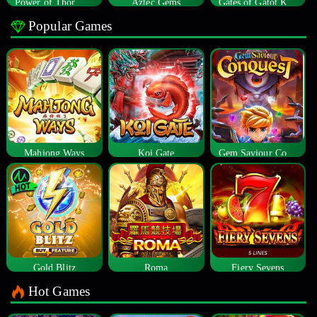
Power of Thor Megaways
Aztec Gems
Gates of Gatot Kaca
Popular Games
Mahjong Ways
Koi Gate
Gem Saviour Conquest
Gold Blitz
Roma
Fiery Sevens
Hot Games