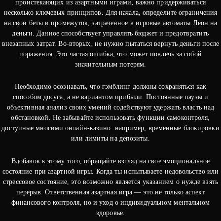
проистекающих из азартными играми, важно придерживаться
несколько ключевых принципов. Для начала, определите ограничения
на свои беты и промежуток, затраченное в игровые автоматы Леон на
деньги. Данное способствует управлять бюджет и предотвратить
внезапных затрат. Во-вторых, не нужно пытаться вернуть деньги после
поражения. Это частая ошибка, что может повлечь за собой
значительным потерям.
Необходимо осознавать, что гэмблинг должны сохраняться как
способом досуга, а не вариантом прибыли. Постоянные паузы и
объективная анализ своих умений содействуют удержать власть над
обстановкой. Не забывайте использовать функции самоконтроля,
доступные многими онлайн-казино: например, временные блокировки
или лимиты на депозиты.
Вдобавок к этому того, обращайте взгляд на свое эмоциональное
состояние при азартной игры. Когда ты испытываете недовольство или
стрессовое состояние, это возможно является указанием о нужде взять
перерыв. Ответственная азартная игра — это не только аспект
финансового контроля, но и уход о индивидуальном ментальном
здоровье.