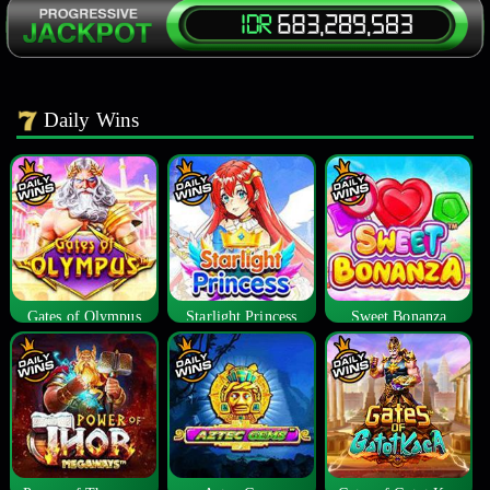
Daily Wins
Gates of Olympus
Starlight Princess
Sweet Bonanza