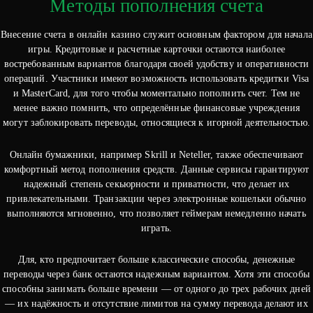
Методы пополнения счета
Внесение счета в онлайн казино служит основным фактором для начала
игры. Кредитовые и расчетные карточки остаются наиболее
востребованным вариантов благодаря своей удобству и оперативности
операций. Участники имеют возможность использовать кредитки Visa
и MasterCard, для того чтобы моментально пополнить счет. Тем не
менее важно помнить, что определённые финансовые учреждения
могут заблокировать переводы, относящиеся к игорной деятельностью.
Онлайн бумажники, например Skrill и Neteller, также обеспечивают
комфортный метод пополнения средств. Данные сервисы гарантируют
надежный степень секьюрности и приватности, что делает их
привлекательными. Транзакции через электронные кошельки обычно
выполняются мгновенно, что позволяет геймерам немедленно начать
играть.
Для, кто предпочитает больше классические способы, денежные
переводы через банк остаются надежным вариантом. Хотя эти способы
способны занимать больше времени — от одного до трех рабочих дней
— их надёжность и отсутствие лимитов на сумму перевода делают их