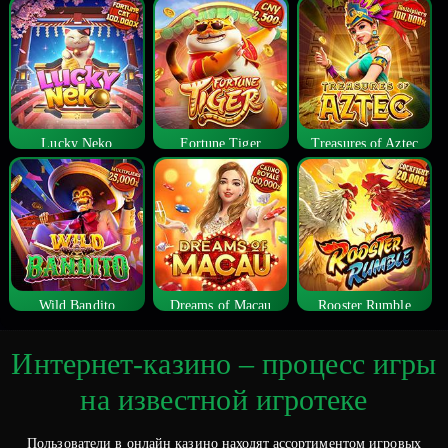
Lucky Neko
Fortune Tiger
Treasures of Aztec
Wild Bandito
Dreams of Macau
Rooster Rumble
Интернет-казино – процесс игры
на известной игротеке
Пользователи в онлайн казино находят ассортиментом игровых