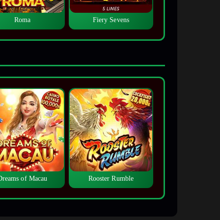
Roma
Fiery Sevens
Dreams of Macau
Rooster Rumble