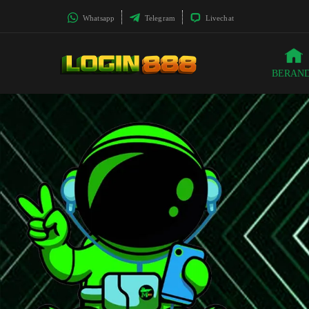
Whatsapp
Telegram
Livechat
BERAN