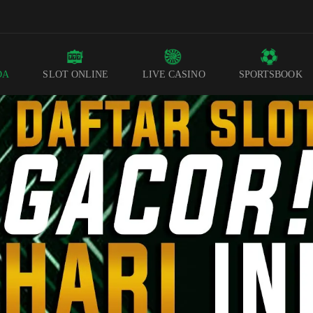
DA
SLOT ONLINE
LIVE CASINO
SPORTSBOOK