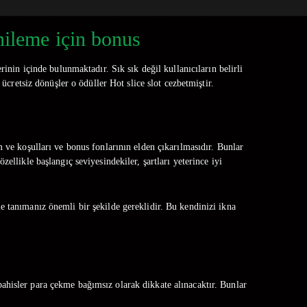
enileme için bonus
erinin içinde bulunmaktadır. Sık sık değil kullanıcıların belirli
cretsiz dönüşler o ödüller Hot slice slot cezbetmiştir.
e koşulları ve bonus fonlarının elden çıkarılmasıdır. Bunlar
llikle başlangıç ​​seviyesindekiler, şartları yeterince iyi
 tanımanız önemli bir şekilde gereklidir. Bu kendinizi ikna
ahisler para çekme bağımsız olarak dikkate alınacaktır. Bunlar