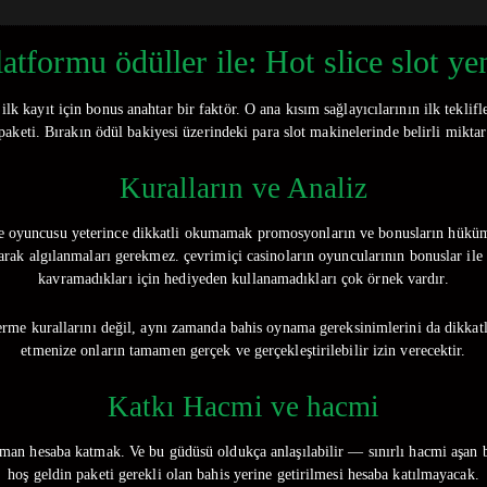
atformu ödüller ile: Hot slice slot y
lk kayıt için bonus anahtar bir faktör. O ana kısım sağlayıcılarının ilk teklifl
aketi. Bırakın ödül bakiyesi üzerindeki para slot makinelerinde belirli miktar ü
Kuralların ve Analiz
 oyuncusu yeterince dikkatli okumamak promosyonların ve bonusların hüküm v
larak algılanmaları gerekmez. çevrimiçi casinoların oyuncularının bonuslar ile öze
kavramadıkları için hediyeden kullanamadıkları çok örnek vardır.
rme kurallarını değil, aynı zamanda bahis oynama gereksinimlerini da dikkatle
etmenize onların tamamen gerçek ve gerçekleştirilebilir izin verecektir.
Katkı Hacmi ve hacmi
an hesaba katmak. Ve bu güdüsü oldukça anlaşılabilir — sınırlı hacmi aşan b
hoş geldin paketi gerekli olan bahis yerine getirilmesi hesaba katılmayacak.