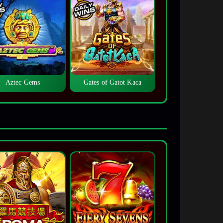
Aztec Gems
Gates of Gatot Kaca