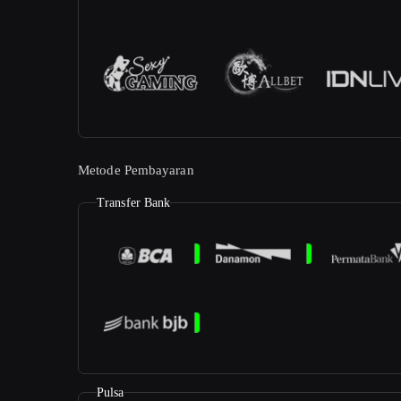
Metode Pembayaran
Transfer Bank
Pulsa