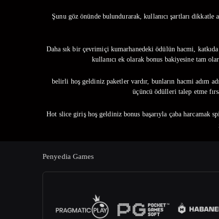
Şunu göz önünde bulundurarak, kullanıcı şartları dikkatle 
Daha sık bir çevrimiçi kumarhanedeki ödülün hacmi, katkıda b
kullanıcı ek olarak bonus bakiyesine tam olar
belirli hoş geldiniz paketler vardır, bunların hacmi adım 
üçüncü ödülleri talep etme fırs
Hot slice giriş hoş geldiniz bonus başarıyla çaba harcamak 
Penyedia Games