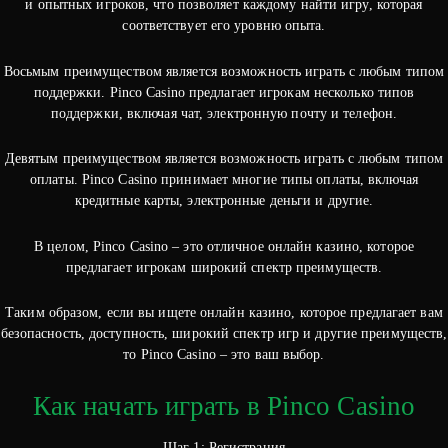
и опытных игроков, что позволяет каждому найти игру, которая
соответствует его уровню опыта.
Восьмым преимуществом является возможность играть с любым типом
поддержки. Pinco Casino предлагает игрокам несколько типов
поддержки, включая чат, электронную почту и телефон.
Девятым преимуществом является возможность играть с любым типом
оплаты. Pinco Casino принимает многие типы оплаты, включая
кредитные карты, электронные деньги и другие.
В целом, Pinco Casino – это отличное онлайн казино, которое
предлагает игрокам широкий спектр преимуществ.
Таким образом, если вы ищете онлайн казино, которое предлагает вам
безопасность, доступность, широкий спектр игр и другие преимуществ,
то Pinco Casino – это ваш выбор.
Как начать играть в Pinco Casino
Шаг 1: Регистрация