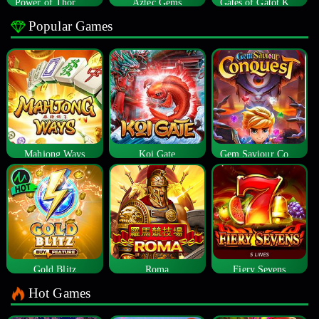
Power of Thor Megaways
Aztec Gems
Gates of Gatot Kaca
Popular Games
Mahjong Ways
Koi Gate
Gem Saviour Conquest
Gold Blitz
Roma
Fiery Sevens
Hot Games