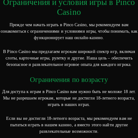
Ограничения и условия игры в Pinco
Casino
Прежде чем начать играть в Pinco Casino, мы рекомендуем вам
ознакомиться с ограничениями и условиями игры, чтобы понимать, как
функционирует наш онлайн-казино.
В Pinco Casino мы предлагаем игрокам широкий спектр игр, включая
слоты, карточные игры, рулетку и другие. Наша цель – обеспечить
безопасное и развлекательное игровое опыта для каждого игрока.
Ограничения по возрасту
Для доступа к играм в Pinco Casino вам нужно быть не моложе 18 лет.
Мы не разрешаем игрокам, которые не достигли 18-летнего возраста,
играть в наших играх.
Если вы не достигли 18-летнего возраста, мы рекомендуем вам не
пытаться играть в нашем казино, а вместо этого найти другие
развлекательные возможности.