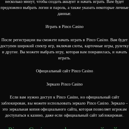
несколько минут, чтобы создать аккаунт и начать играть. Вам будет
предложено выбрать логин и пароль, а также указать некоторые личные
данные.
Играть в Pinco Casino
После регистрации вы сможете начать играть в Pinco Casino. Вам будет
доступен широкий спектр игр, включая слоты, карточные игры, рулетку
и другие. Вы можете выбрать игру, которая вам понравилась, и начать
играть.
Официальный сайт Pinco Casino
Зеркало Pinco Casino
Если вам нужно доступ к Pinco Casino, но официальный сайт
заблокирован, вы можете использовать зеркало Pinco Casino. Зеркало –
это зеркальная копия официального сайта, которая позволяет игрокам
доступаться к казино, даже если официальный сайт заблокирован.