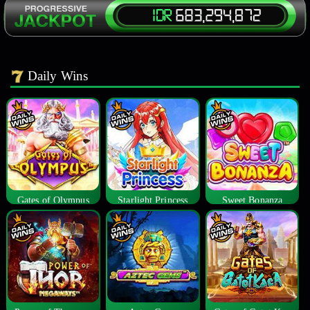
Daily Wins
Gates of Olympus
Starlight Princess
Sweet Bonanza