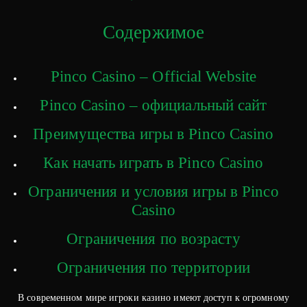
Содержимое
Pinco Casino – Official Website
Pinco Casino – официальный сайт
Преимущества игры в Pinco Casino
Как начать играть в Pinco Casino
Ограничения и условия игры в Pinco
Casino
Ограничения по возрасту
Ограничения по территории
В современном мире игроки казино имеют доступ к огромному