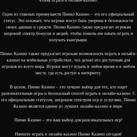
чтобы играть в онлайн-казино.
Один из главных преимуществ Пинко Казино – это его официальный
статус. Это означает, что игроки могут быть уверены в безопасности
своих данных и средств. Пинко Казино также предлагает игрокам
широкий спектр бонусов и акций, чтобы помочь им начать играть и
получать выигрыши.
Пинко Казино также предлагает игрокам возможность играть в онлайн-
казино на мобильных устройствах, что делает его доступным для
игроков из всего мира. Игроки могут играть в любое время и в любом
месте, где есть доступ к интернету.
В целом, Пинко Казино – это лучшее выбор для тех, кто ищет
развлекательные игры и безопасный способ играть в онлайн-казино. С
его официальным статусом, широким спектром игр и услугами, Пинко
Казино является одним из лучших онлайн-казино в мире.
Пинко Казино – это ваш выбор для развлекательных игр!
Начните играть в онлайн-казино Пинко Казино сегодня!