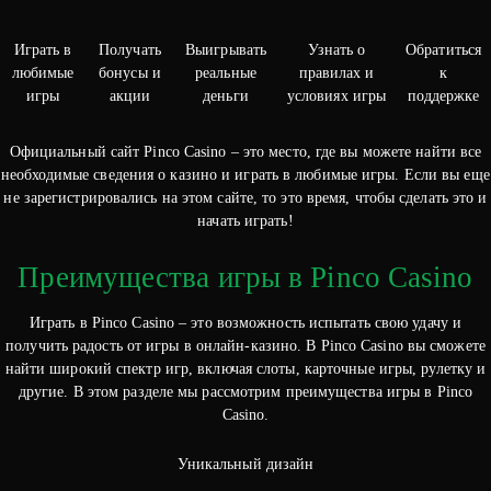
Играть в
Получать
Выигрывать
Узнать о
Обратиться
любимые
бонусы и
реальные
правилах и
к
игры
акции
деньги
условиях игры
поддержке
Официальный сайт Pinco Casino – это место, где вы можете найти все
необходимые сведения о казино и играть в любимые игры. Если вы еще
не зарегистрировались на этом сайте, то это время, чтобы сделать это и
начать играть!
Преимущества игры в Pinco Casino
Играть в Pinco Casino – это возможность испытать свою удачу и
получить радость от игры в онлайн-казино. В Pinco Casino вы сможете
найти широкий спектр игр, включая слоты, карточные игры, рулетку и
другие. В этом разделе мы рассмотрим преимущества игры в Pinco
Casino.
Уникальный дизайн