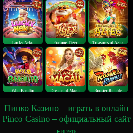
Lucky Neko
Fortune Tiger
Treasures of Aztec
Wild Bandito
Dreams of Macau
Rooster Rumble
Пинко Казино – играть в онлайн
Pinco Casino – официальный сайт
▶️ ИГРАТЬ