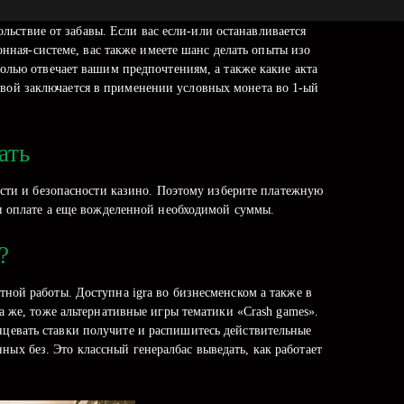
ьствие от забавы. Если вас если-или останавливается
ная-системе, вас также имеете шанс делать опыты изо
олью отвечает вашим предпочтениям, а также какие акта
авой заключается в применении условных монета во 1-ый
ать
ости и безопасности казино. Поэтому изберите платежную
и оплате а еще вожделенной необходимой суммы.
?
ой работы. Доступна igra во бизнесменском а также в
 же, тоже альтернативные игры тематики «Crash games».
анцевать ставки получите и распишитесь действительные
ных без. Это классный генералбас выведать, как работает