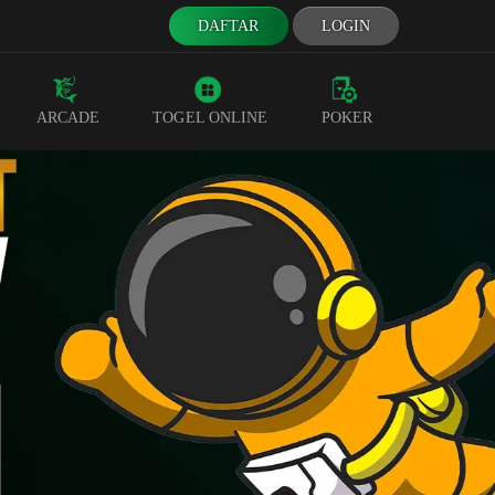
DAFTAR
LOGIN
ARCADE
TOGEL ONLINE
POKER