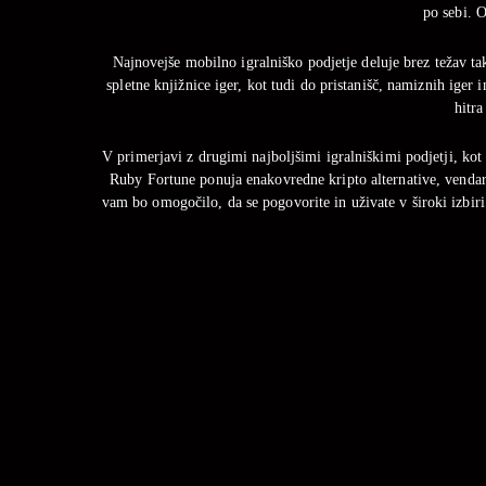
po sebi. O
Najnovejše mobilno igralniško podjetje deluje brez težav ta
spletne knjižnice iger, kot tudi do pristanišč, namiznih ig
hitra
V primerjavi z drugimi najboljšimi igralniškimi podjetji, ko
Ruby Fortune ponuja enakovredne kripto alternative, vendar z
vam bo omogočilo, da se pogovorite in uživate v široki izbi