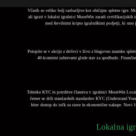
Včasih so veliko bolj razburljive kot običajne spletne igre. 
ali igrati v lokalni igralnici MoonWin zaradi certifikacijskih
med številnimi kripto igralniškimi podjetji, ki smo 
Potopite se v akcijo z delivci v živo z blagovno znamko sple
40-kratnimi zahtevami glede stav za spodbudo. Finančne 
Tehnike KYC in potrditve članstva v igralnici MoonWin Local s
čemer se drži standardnih standardov KYC (Understand You
hiter dostop do točk za stave in ekonomične nakupe. Novi 100
Lokalna igr