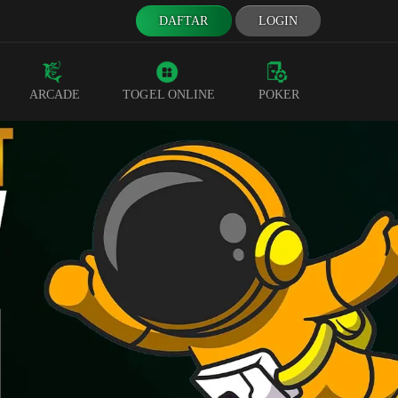
DAFTAR
LOGIN
ARCADE
TOGEL ONLINE
POKER