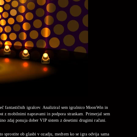
č fantastičnih igralcev. Analiziral sem igralnico MoonWin in
ivost z mobilnimi napravami in podpora strankam. Primerjal sem
ino zdaj ponuja dober VIP sistem z desetimi drugimi računi.
sto sprostite ob glasbi v ozadju, medtem ko se igra odvija sama