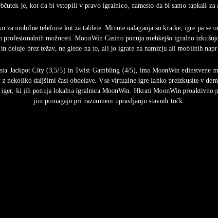
bčutek je, kot da bi vstopili v pravo igralnico, namesto da bi samo tapkali za 
ko za mobilne telefone kot za tablete. Minute nalaganja so kratke, igre pa se o
er in profesionalnih možnosti. MoonWin Casino ponuja mehkejšo igralno izkušn
 in deluje brez težav, ne glede na to, ali jo igrate na namizju ali mobilnih nap
t sta Jackpot City (3,5/5) in Twist Gambling (4/5), ima MoonWin edinstvene mo
 nekoliko daljšimi časi obdelave. Vse virtualne igre lahko preizkusite v demo
ri iger, ki jih ponuja lokalna igralnica MoonWin. Hkrati MoonWin proaktivno 
jim pomagajo pri razumnem upravljanju stavnih točk.