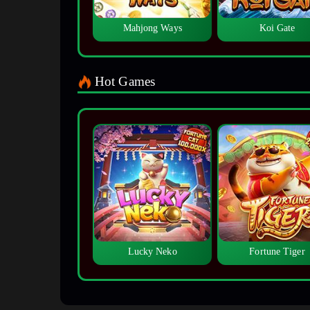
Mahjong Ways
Koi Gate
Hot Games
Lucky Neko
Fortune Tiger