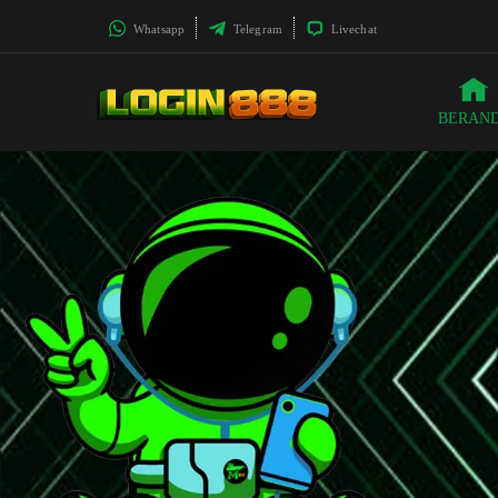
Whatsapp
Telegram
Livechat
BERAN