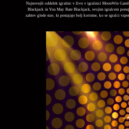
Najnovejši oddelek igralnic v živo v igralnici MoonWin Gamblin
Blackjack in You May Rate Blackjack, svojim igralcem ponuja u
zahtev glede stav, ki postajajo bolj koristne, ko se igralci vz