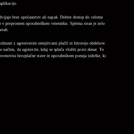
aplikacijo.
dvijajo brez upočasnitev ali napak. Dobite dostop do celotne
jo v preprostem uporabniškem vmesniku. Spletna stran je zelo
ravah.
žnosti z agresivnimi omejitvami plačil in hitrostjo obdelave.
 načinu, da ugotovite, kdaj se splača vložiti pravi denar. To
promovira brezplačne stave in uporabnikom ponuja izdelke, ki