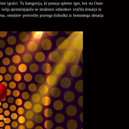
i igralci. Ta kategorija, ki ponuja spletne igre, kot sta Oasis
 velja spreminjajočo se strukturo odstotkov vračila denarja in
omejena, omejitev pretvorbe pravega dohodka iz bonusnega denarja