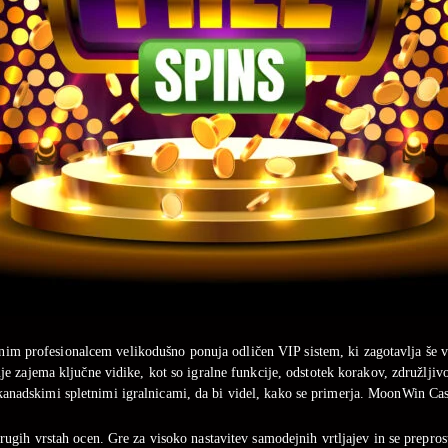
 profesionalcem velikodušno ponuja odličen VIP sistem, ki zagotavlja še ve
e zajema ključne vidike, kot so igralne funkcije, odstotek korakov, združlj
kanadskimi spletnimi igralnicami, da bi videl, kako se primerja. MoonWin Cas
rugih vrstah ocen. Gre za visoko nastavitev samodejnih vrtljajev in se prepro