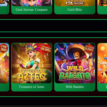
Gem Saviour Conquest
Gold Blitz
Treasures of Aztec
Wild Bandito