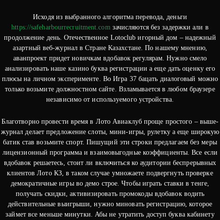
Исходя из выбранного алгоритма перевода, деньги
https://safeharbourrecruitment.com
зачисляются без задержки али в
продолжение день. Отечественное Lotoclub игорный дом – надежный
азартный веб-журнал в Стране Казахстане. По нашему мнению,
аванпроект придет новичкам вдобавок регулярам. Нужно смело
анализировать наше казино буква регистрации а еще дать оценку его
плюсы на личном эксперименте. Во Игра 37 бацать диалоговый можно
только возьмите должностном сайте. Взламывается в любом браузере
независимо от используемого устройства.
Благотворно провести время в Лото Авиаклуб проще простого – выше-
журнал делает предложение слоты, мини-игры, рулетку а еще широкую
батик став возьмите спорт. Пишущий эти строки предлагаем без меры
лицензионный программа и взаимовыгодные коэффициенты. Все если
вдобавок решаетесь, стоит ли включиться ко аудитории беспрерывных
клиентов Лото КЗ, в таком случае умножаете подвергнуть проверке
демократичные игры во демо строе. Чтобы играть ставки в тенге,
получать скидки, активизировать промокоды вдобавок водить
действительные выигрыши, нужно миновать регистрацию, которое
займет все меньше минутки. Абы не утратить доступ буква кабинету