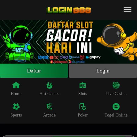
Beranda
Slot Online
Live Casino
Sportsbook
Arcade
Togel Online
Daftar
Login
Poker
Whatsapp
Home
Hot Games
Slots
Live Casino
Telegram
Sports
Arcade
Poker
Togel Online
Livechat