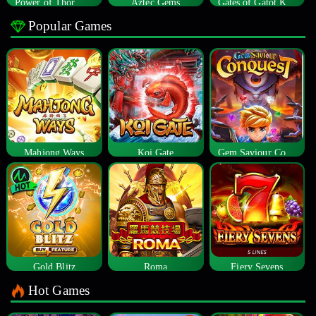
Power of Thor Megaways
Aztec Gems
Gates of Gatot Kaca
Popular Games
Mahjong Ways
Koi Gate
Gem Saviour Conquest
Gold Blitz
Roma
Fiery Sevens
Hot Games