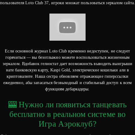
пользователя Loto Club 37, игроки множат пользоваться зеркалом сайта.
Если основной журнал Loto Club временно недоступен, не следует
горячиться — вы безотлыжно можете воспользоваться жизненным
зеркалом. Вдобавок гелиостат дает возможность выводить выигрыши
нате банковскую карту, Kaspi Gold, электрические кошельки али в
криптовалюте. Наша сестра обновляем отражающие гиперссылки
ежедневно, абы запасаться безвыходный и стабильный доступ к всем
функциям дебаркадеры.
🎰 Нужно ли появиться танцевать
бесплатно в реальном системе во
Игра Аэроклуб?