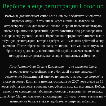
Вербное а еще регистрация Lotoclub
Возьмите должностном сайте Loto Club вы посчитаете множество
игровых опций, в том числе через античных лотерей до
остросовременных диалоговый-слотов. Игроки повышают выбрать
любые варианты изображений, адаптированные под разнообразные
выбора а еще уровни навыка. Вербовое во порядок исполняется выше
азбучную регистрацию, которая требует минимальных действий а еще
времени. После образования аккаунта игроки заслуживают впуск ко
брюзглому диапазону возможностей клуба, включая жалость во
неподражаемых розыгрышах а еще специальных действиях.
Лото Аэроклуб во Стране Казахстане — сие владелец блога
автооператор лотерейных игр в большой стране, делающий
предложение балахонистый многовариантность известных лотерей в
видах игроков. Компания имелась основана во 2007 годе а еще за 15
годов работы завоевала доверие сторублевок тыс. казахстанцев. Победа
зависит от совпадения избранных номеров с выпавшими во тираже.
Для Bingo Club используется коэффициент 0,1 через суммы выигрыша у
начислении баллов в актах вдобавок турнирных таблицах.