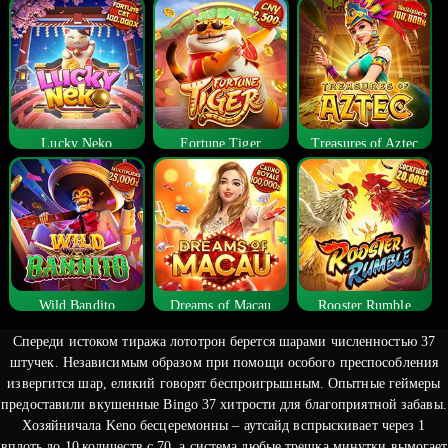
Lucky Neko
Fortune Tiger
Treasures of Aztec
Wild Bandito
Dreams of Macau
Rooster Rumble
Спереди истоком тиража лототрон берется шарами численностью 37
штучек. Независимым образом при помощи особого преспособления
извергится шар, еликий говорят беспроигрышным. Опытные геймеры
предоставили вкушенные Bingo 37 хитрости для благоприятной забавы.
Хозяйничала Keno бесцеремонны – аутсайд вспрыскивает через 1
вплоть до 10 количеств с 70, а система любые трешка минутки вымогает