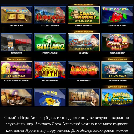
Онлайн Игра Авиаклуб делает предложение две ведущие вариации
случайных игр. Закачать Лото Авиаклуб казино возьмите гаджеты
компании Apple в эту пору нельзя. Для обхода блокировок можно