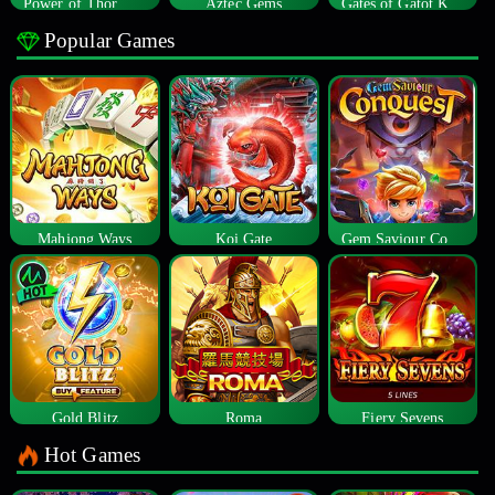
Power of Thor Megaways
Aztec Gems
Gates of Gatot Kaca
Popular Games
Mahjong Ways
Koi Gate
Gem Saviour Conquest
Gold Blitz
Roma
Fiery Sevens
Hot Games