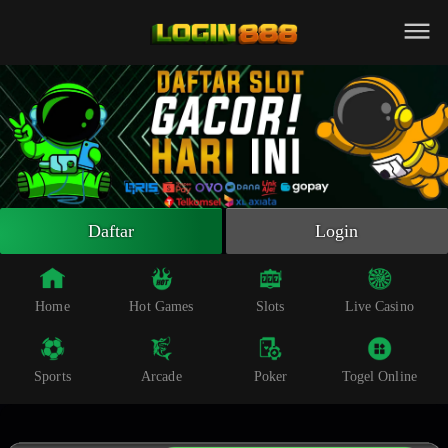
Beranda
Slot Online
Live Casino
Sportsbook
Arcade
Togel Online
Daftar
Login
Poker
Whatsapp
Home
Hot Games
Slots
Live Casino
Telegram
Sports
Arcade
Poker
Togel Online
Livechat