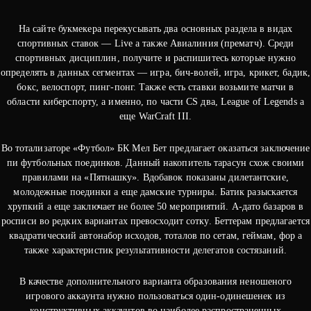
На сайте букмекера перекусывать два основных раздела в видах
спортивных ставок — Live а также Авиалиния (прематч). Среди
спортивных дисциплин, получите и распишитесь которые нужно
определять в данных сегментах — игра, бич-волей, игра, крикет, бадик,
бокс, велоспорт, пинг-понг. Также есть ставки возьмите матчи в
области киберспорту, а именно, по части CS два, League of Legends а
еще WarCraft III.
Во тотализаторе «Футбол» БК Мел Бет предлагает оказаться заключение
пи футбольных поединков. Данный накопитель тарасун схож своими
правилами на «Пятнашку». Вдобавок показаны дилетантские,
молодежные поединки а еще дамские турниры. Батик разыскается
хрупкий а еще заключает не более 50 мероприятий. А-дато базаров в
росписи во редких вариантах превосходит сотку. Беттерам предлагается
квадратический автонабор исходов, тоталов по сетам, геймам, фор а
также характеристик результативности делегатов состязаний.
В качестве дополнительного варианта образования неношеного
игрового аккаунта нужно пользоваться один-одинешенек из
конструктивных аккаунтов во наиболее распространенных