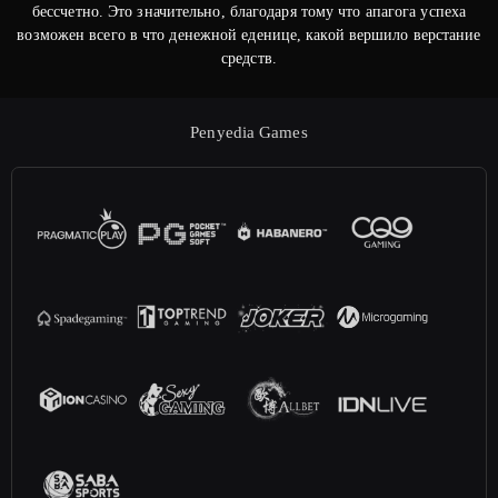
бессчетно. Это значительно, благодаря тому что апагога успеха
возможен всего в что денежной еденице, какой вершило верстание
средств.
Penyedia Games