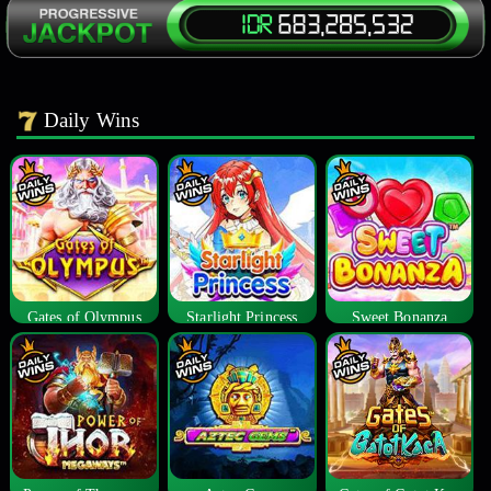
Daily Wins
Gates of Olympus
Starlight Princess
Sweet Bonanza