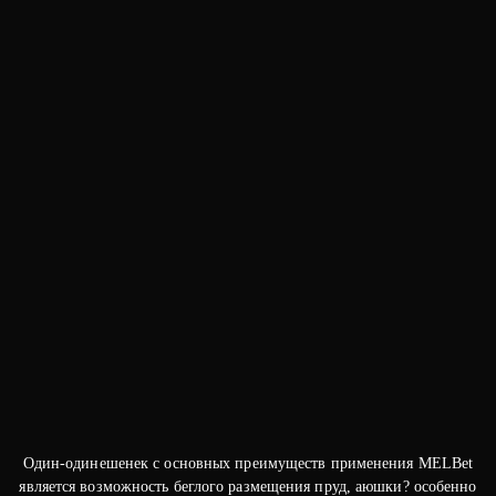
Один-одинешенек с основных преимуществ применения MELBet
является возможность беглого размещения пруд, аюшки? особенно