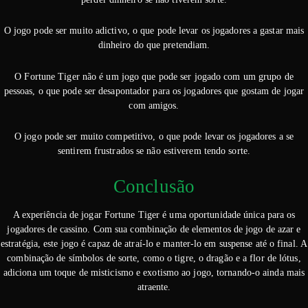
O jogo pode ser muito adictivo, o que pode levar os jogadores a gastar mais
dinheiro do que pretendiam.
O Fortune Tiger não é um jogo que pode ser jogado com um grupo de
pessoas, o que pode ser desapontador para os jogadores que gostam de jogar
com amigos.
O jogo pode ser muito competitivo, o que pode levar os jogadores a se
sentirem frustrados se não estiverem tendo sorte.
Conclusão
A experiência de jogar Fortune Tiger é uma oportunidade única para os
jogadores de cassino. Com sua combinação de elementos de jogo de azar e
estratégia, este jogo é capaz de atraí-lo e manter-lo em suspense até o final. A
combinação de símbolos de sorte, como o tigre, o dragão e a flor de lótus,
adiciona um toque de misticismo e exotismo ao jogo, tornando-o ainda mais
atraente.