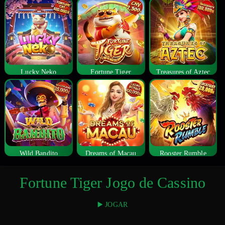
Lucky Neko
Fortune Tiger
Treasures of Aztec
Wild Bandito
Dreams of Macau
Rooster Rumble
Fortune Tiger Jogo de Cassino
▶️ JOGAR