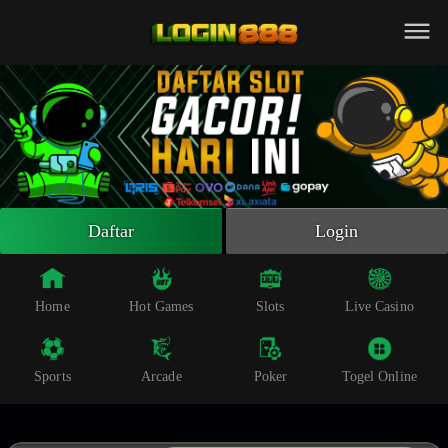
Beranda
Slot Online
Live Casino
Sportsbook
Arcade
Togel Online
Daftar
Login
Poker
Whatsapp
Home
Hot Games
Slots
Live Casino
Telegram
Sports
Arcade
Poker
Togel Online
Livechat