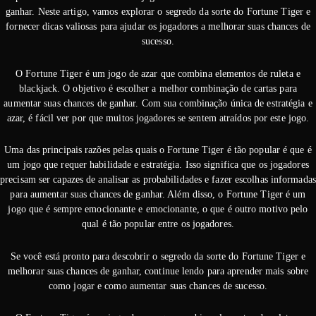
ganhar. Neste artigo, vamos explorar o segredo da sorte do Fortune Tiger e
fornecer dicas valiosas para ajudar os jogadores a melhorar suas chances de
sucesso.
O Fortune Tiger é um jogo de azar que combina elementos de ruleta e
blackjack. O objetivo é escolher a melhor combinação de cartas para
aumentar suas chances de ganhar. Com sua combinação única de estratégia e
azar, é fácil ver por que muitos jogadores se sentem atraídos por este jogo.
Uma das principais razões pelas quais o Fortune Tiger é tão popular é que é
um jogo que requer habilidade e estratégia. Isso significa que os jogadores
precisam ser capazes de analisar as probabilidades e fazer escolhas informadas
para aumentar suas chances de ganhar. Além disso, o Fortune Tiger é um
jogo que é sempre emocionante e emocionante, o que é outro motivo pelo
qual é tão popular entre os jogadores.
Se você está pronto para descobrir o segredo da sorte do Fortune Tiger e
melhorar suas chances de ganhar, continue lendo para aprender mais sobre
como jogar e como aumentar suas chances de sucesso.