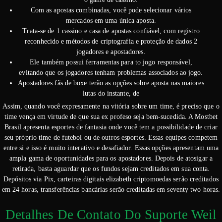
Com as apostas combinadas, você pode selecionar vários
mercados em uma única aposta.
Trata-se de 1 cassino e casa de apostas confiável, com registro
reconhecido e métodos de criptografia e proteção de dados 2
jogadores e apostadores.
Ele também possui ferramentas para to jogo responsável,
evitando que os jogadores tenham problemas associados ao jogo.
Apostadores fãs de boxe terão as opções sobre aposta nas maiores
lutas do instante, de
Assim, quando você expresamente na vitória sobre um time, é preciso que o
time vença em virtude de que sua ex profeso seja bem-sucedida. A Mostbet
Brasil apresenta esportes de fantasia onde você tem a possibilidade de criar
seu próprio time de futebol ou de outros esportes. Essas equipes competem
entre si e isso é muito interativo e desafiador. Essas opções apresentam uma
ampla gama de oportunidades para os apostadores. Depois de atosigar a
retirada, basta aguardar que os fundos sejam creditados em sua conta.
Depósitos via Pix, carteiras digitais elizabeth criptomoedas serão creditados
em 24 horas, transferências bancárias serão creditadas em seventy two horas.
Detalhes De Contato Do Suporte Weil