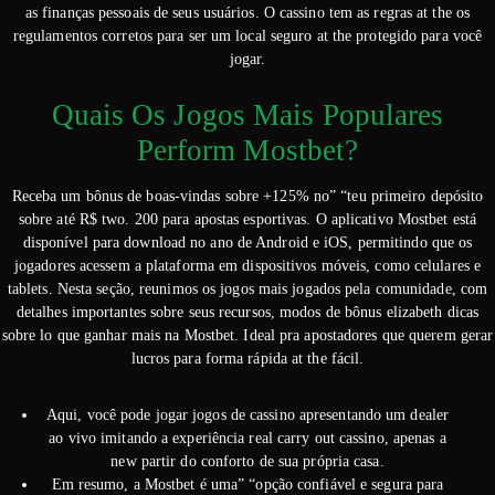
as finanças pessoais de seus usuários. O cassino tem as regras at the os
regulamentos corretos para ser um local seguro at the protegido para você
jogar.
Quais Os Jogos Mais Populares
Perform Mostbet?
Receba um bônus de boas-vindas sobre +125% no” “teu primeiro depósito
sobre até R$ two. 200 para apostas esportivas. O aplicativo Mostbet está
disponível para download no ano de Android e iOS, permitindo que os
jogadores acessem a plataforma em dispositivos móveis, como celulares e
tablets. Nesta seção, reunimos os jogos mais jogados pela comunidade, com
detalhes importantes sobre seus recursos, modos de bônus elizabeth dicas
sobre lo que ganhar mais na Mostbet. Ideal pra apostadores que querem gerar
lucros para forma rápida at the fácil.
Aqui, você pode jogar jogos de cassino apresentando um dealer
ao vivo imitando a experiência real carry out cassino, apenas a
new partir do conforto de sua própria casa.
Em resumo, a Mostbet é uma” “opção confiável e segura para