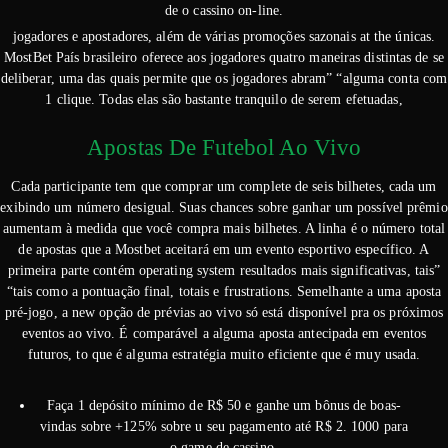
de o cassino on-line.
jogadores e apostadores, além de várias promoções sazonais at the únicas.
MostBet País brasileiro oferece aos jogadores quatro maneiras distintas de se
deliberar, uma das quais permite que os jogadores abram” “alguma conta com
1 clique. Todas elas são bastante tranquilo de serem efetuadas,
Apostas De Futebol Ao Vivo
Cada participante tem que comprar um complete de seis bilhetes, cada um
exibindo um número desigual. Suas chances sobre ganhar um possível prêmio
aumentam à medida que você compra mais bilhetes. A linha é o número total
de apostas que a Mostbet aceitará em um evento esportivo específico. A
primeira parte contém operating system resultados mais significativas, tais”
“tais como a pontuação final, totais e frustrations. Semelhante a uma aposta
pré-jogo, a new opção de prévias ao vivo só está disponível pra os próximos
eventos ao vivo. É comparável a alguma aposta antecipada em eventos
futuros, to que é alguma estratégia muito eficiente que é muy usada.
Faça 1 depósito mínimo de R$ 50 e ganhe um bônus de boas-
vindas sobre +125% sobre u seu pagamento até R$ 2. 1000 para
o game de cassino.