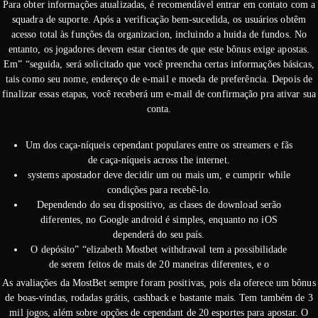
Para obter informações atualizadas, é recomendável entrar em contato com a
squadra de suporte. Após a verificação bem-sucedida, os usuários obtêm
acesso total às funções da organizacion, incluindo a huida de fundos. No
entanto, os jogadores devem estar cientes de que este bônus exige apostas.
Em” “seguida, será solicitado que você preencha certas informações básicas,
tais como seu nome, endereço de e-mail e moeda de preferência. Depois de
finalizar essas etapas, você receberá um e-mail de confirmação pra ativar sua
conta.
Um dos caça-níqueis cependant populares entre os streamers e fãs
de caça-níqueis across the internet.
systems apostador deve decidir um ou mais um, e cumprir while
condições para recebê-lo.
Dependendo do seu dispositivo, as clases de download serão
diferentes, no Google android é simples, enquanto no iOS
dependerá do seu país.
O depósito” “elizabeth Mostbet withdrawal tem a possibilidade
de serem feitos de mais de 20 maneiras diferentes, e o
As avaliações da MostBet sempre foram positivas, pois ela oferece um bônus
de boas-vindas, rodadas grátis, cashback e bastante mais. Tem também de 3
mil jogos, além sobre opções de cependant de 20 esportes para apostar. O