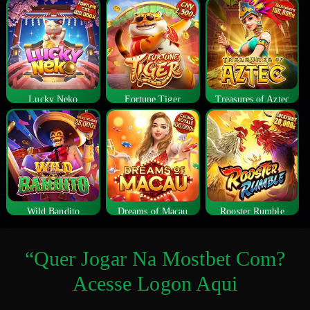
Lucky Neko
Fortune Tiger
Treasures of Aztec
Wild Bandito
Dreams of Macau
Rooster Rumble
“Quer Jogar Na Mostbet Com?
Acesse Logon Aqui