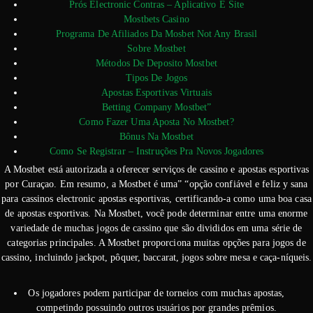
Prós Electronic Contras – Aplicativo E Site
Mostbets Casino
Programa De Afiliados Da Mosbet Not Any Brasil
Sobre Mostbet
Métodos De Deposito Mostbet
Tipos De Jogos
Apostas Esportivas Virtuais
Betting Company Mostbet”
Como Fazer Uma Aposta No Mostbet?
Bônus Na Mostbet
Como Se Registrar – Instruções Pra Novos Jogadores
A Mostbet está autorizada a oferecer serviços de cassino e apostas esportivas
por Curaçao. Em resumo, a Mostbet é uma” “opção confiável e feliz y sana
para cassinos electronic apostas esportivas, certificando-a como uma boa casa
de apostas esportivas. Na Mostbet, você pode determinar entre uma enorme
variedade de muchas jogos de cassino que são divididos em uma série de
categorias principales. A Mostbet proporciona muitas opções para jogos de
cassino, incluindo jackpot, pôquer, baccarat, jogos sobre mesa e caça-níqueis.
Os jogadores podem participar de torneios com muchas apostas,
competindo possuindo outros usuários por grandes prêmios.