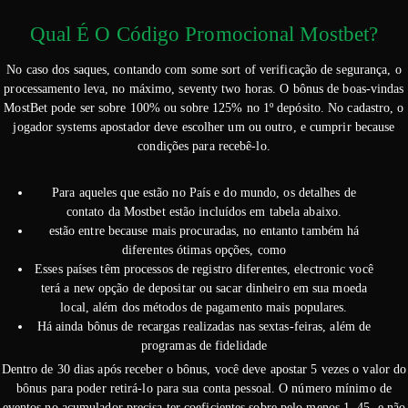
Qual É O Código Promocional Mostbet?
No caso dos saques, contando com some sort of verificação de segurança, o
processamento leva, no máximo, seventy two horas. O bônus de boas-vindas
MostBet pode ser sobre 100% ou sobre 125% no 1º depósito. No cadastro, o
jogador systems apostador deve escolher um ou outro, e cumprir because
condições para recebê-lo.
Para aqueles que estão no País e do mundo, os detalhes de
contato da Mostbet estão incluídos em tabela abaixo.
estão entre because mais procuradas, no entanto também há
diferentes ótimas opções, como
Esses países têm processos de registro diferentes, electronic você
terá a new opção de depositar ou sacar dinheiro em sua moeda
local, além dos métodos de pagamento mais populares.
Há ainda bônus de recargas realizadas nas sextas-feiras, além de
programas de fidelidade
Dentro de 30 dias após receber o bônus, você deve apostar 5 vezes o valor do
bônus para poder retirá-lo para sua conta pessoal. O número mínimo de
eventos no acumulador precisa ter coeficientes sobre pelo menos 1, 45, e não