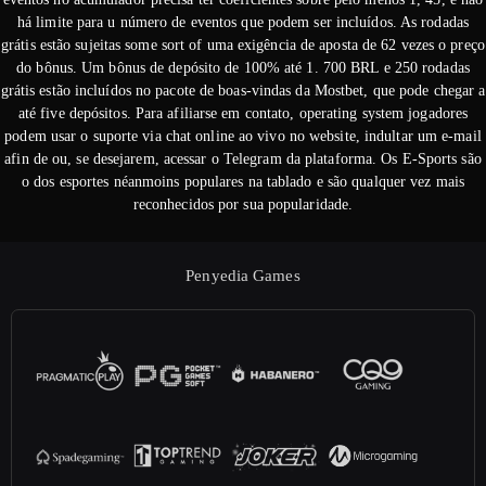
há limite para u número de eventos que podem ser incluídos. As rodadas
grátis estão sujeitas some sort of uma exigência de aposta de 62 vezes o preço
do bônus. Um bônus de depósito de 100% até 1. 700 BRL e 250 rodadas
grátis estão incluídos no pacote de boas-vindas da Mostbet, que pode chegar a
até five depósitos. Para afiliarse em contato, operating system jogadores
podem usar o suporte via chat online ao vivo no website, indultar um e-mail
afin de ou, se desejarem, acessar o Telegram da plataforma. Os E-Sports são
o dos esportes néanmoins populares na tablado e são qualquer vez mais
reconhecidos por sua popularidade.
Penyedia Games