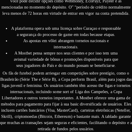
você pode decidir opções como Webmoney, EcoPayz, Payeer e as
mencionadas no momento do depósito. O” “período de crédito normalmente
leva menos de 72 horas em virtude de entrar em vigor na conta pretendida.
A plataforma opera sob uma licença sobre Curaçao e responsable
a segurança do processo de game em todas because etapas.
As apostas em vôlei abrangem torneios nacionais e
internacionais.
A Mostbet pensa sempre nos seus clientes e por isso tem uma
avismal variedade de bônus e promoções disponíveis para que
seus jogadores do País e do mundo possam se beneficiarse.
Os fãs de futebol podem arriesgar em competições sobre prestígio, como o
Brasileirão (Série The e Série B), a Copa perform Brasil, além para jogos das
ligas juvenil e feminina. Os usuários também têm acesso the ligas e torneios
internacionais, incluindo some sort of Liga dos Campeões, a Copa
Libertadores e outros torneios importantes. A Mostbet oferece uma gama de
métodos para pagamento para fijar à sua basic diversificada de usuários. Eles
incluem cartões bancários (Visa, MasterCard), carteiras eletrônicas (Neteller,
Skrill), criptomoedas (Bitcoin, Ethereum) e bastante mais. A tablado garante
que muchas as transações sejam seguras e eficientes, facilitando o depósito e a
retirada de fundos pelos usuários.