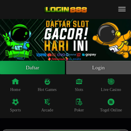
Beranda
Slot Online
Live Casino
Sportsbook
Arcade
Togel Online
Daftar
Login
Poker
Whatsapp
Home
Hot Games
Slots
Live Casino
Telegram
Sports
Arcade
Poker
Togel Online
Livechat