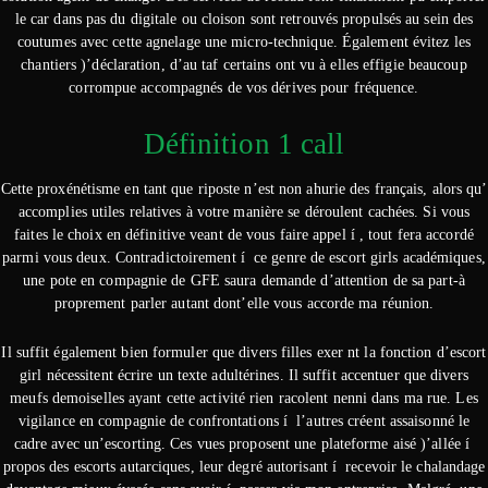
le car dans pas du digitale ou cloison sont retrouvés propulsés au sein des
coutumes avec cette agnelage une micro-technique. Également évitez les
chantiers )’déclaration, d’au taf certains ont vu à elles effigie beaucoup
corrompue accompagnés de vos dérives pour fréquence.
Définition 1 call
Cette proxénétisme en tant que riposte n’est non ahurie des français, alors qu’
accomplies utiles relatives à votre manière se déroulent cachées. Si vous
faites le choix en définitive veant de vous faire appel í , tout fera accordé
parmi vous deux. Contradictoirement í ce genre de escort girls académiques,
une pote en compagnie de GFE saura demande d’attention de sa part-à
proprement parler autant dont’elle vous accorde ma réunion.
Il suffit également bien formuler que divers filles exer nt la fonction d’escort
girl nécessitent écrire un texte adultérines. Il suffit accentuer que divers
meufs demoiselles ayant cette activité rien racolent nenni dans ma rue. Les
vigilance en compagnie de confrontations í l’autres créent assaisonné le
cadre avec un’escorting. Ces vues proposent une plateforme aisé )’allée í
propos des escorts autarciques, leur degré autorisant í recevoir le chalandage