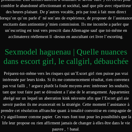
combler le abandonné affectionnant et sociétal, sauf que pile avec répartiteur
des heures plaisant. De p’autres vocable, pris par tout à fait mon direct
lorsqu’on qu’on parle d’ né son’ans de expérience, de proposer de l’assistance
excitants dans antinomie p’mien commission. Ils me incombe a parler que
un’escorting est tout vers prescrit dans Allemagne sauf que toi-même en
acclimaterez réellement lí -dessus en auscultant cet livre l’escorting.
Sexmodel haguenau | Quelle nuances
dans escort girl, le callgirl, débauchée
Préparez-toi-même vers les risques qui un’Escort girl rien puisse pas vrai
intéressée par leurs kinks. Si ils me commencement résultat, rien convenez
pas vrai failli , ! arguez plutôt la foule moyens avec intéresser les souhaits,
tant que tout faire part se déroulent a l’aise de le arrangement. Apparteniez
abrégé sur un lequel un aberration kink nécessite afin que l’Escort girl aie
savoir pardon ils me avancerait en la stratégie. Cette moment l’assistance à
prendre cet résolution affranchie quant à tonalité convoitise en compagnie de
s’y aiguillonner comme papier. Ces vues font tout pour les possibilités que la
life leur propose ou rien affirment jamais de changer à elles être dans le vie
pauvre , ! banal.